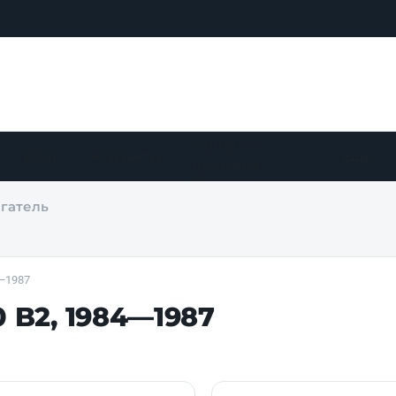
Оплата и
Блог
Контакты
Ещё
доставка
гатель
4—1987
0 B2, 1984—1987