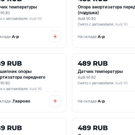
чик температуры
Опора амортизатора пере
(подушка)
 90 B2
Audi 90 B2
о с автомобиля:
Audi 90
Снято с автомобиля:
Audi 90
складе
А-р
На складе
А-р
 В НАЛИЧИИ
Б/У В НАЛИЧИИ
89 RUB
489 RUB
шипник опоры
Датчик температуры
ртизатора переднего
Audi 90 B2
 90 B2
Снято с автомобиля:
Audi 90
о с автомобиля:
Audi 90
складе
.Таврово
На складе
А-р
 В НАЛИЧИИ
Б/У В НАЛИЧИИ
89 RUB
489 RUB