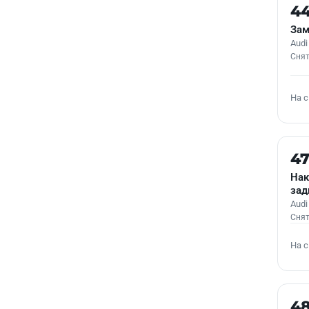
Б/У
4
Зам
Audi
Снят
На 
Б/У
4
Нак
зад
Audi
Снят
На 
Б/У
4