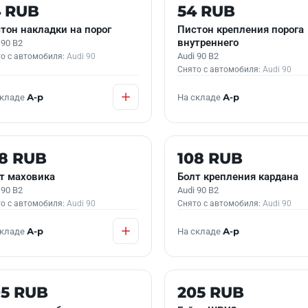
 В НАЛИЧИИ
Б/У В НАЛИЧИИ
4 RUB
54 RUB
тон накладки на порог
Пистон крепления порога
внутреннего
 90 B2
Audi 90 B2
о с автомобиля:
Audi 90
Снято с автомобиля:
Audi 90
складе
А-р
На складе
А-р
 В НАЛИЧИИ
Б/У В НАЛИЧИИ
08 RUB
108 RUB
т маховика
Болт крепления кардана
 90 B2
Audi 90 B2
о с автомобиля:
Audi 90
Снято с автомобиля:
Audi 90
складе
А-р
На складе
А-р
 В НАЛИЧИИ
Б/У В НАЛИЧИИ
05 RUB
205 RUB