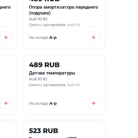
днего
Опора амортизатора переднего
(подушка)
Audi 90 B2
Снято с автомобиля:
Audi 90
На складе
А-р
Б/У В НАЛИЧИИ
489 RUB
Датчик температуры
Audi 90 B2
Снято с автомобиля:
Audi 90
На складе
А-р
Б/У В НАЛИЧИИ
523 RUB