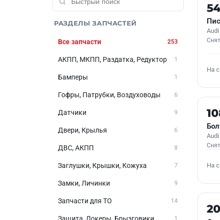
Б/У
5
Пис
РАЗДЕЛЫ ЗАПЧАСТЕЙ
Audi
Снят
Все запчасти
253
АКПП, МКПП, Раздатка, Редуктор
1
На 
Бамперы
1
Гофры, Патрубки, Воздуховоды
6
Б/У
1
Датчики
9
Бол
Двери, Крылья
6
Audi
Снят
ДВС, АКПП
8
На 
Заглушки, Крышки, Кожуха
7
Замки, Личинки
9
Запчасти для ТО
14
Б/У
2
Защита, Локеры, Брызговики
1