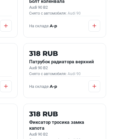
Болт коленвала
Audi 90 B2
Снято с автомобиля:
Audi 90
На складе
А-р
Б/У В НАЛИЧИИ
318 RUB
Патрубок радиатора верхний
Audi 90 B2
Снято с автомобиля:
Audi 90
На складе
А-р
Б/У В НАЛИЧИИ
318 RUB
Фиксатор тросика замка
капота
Audi 90 B2