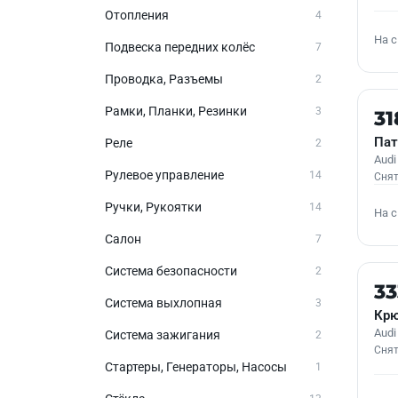
Отопления
4
На 
Подвеска передних колёс
7
Проводка, Разъемы
2
Рамки, Планки, Резинки
Б/У
3
31
Пат
Реле
2
Audi
Рулевое управление
14
Снят
Ручки, Рукоятки
14
На 
Салон
7
Система безопасности
2
Б/У
3
Система выхлопная
3
Крю
Audi
Система зажигания
2
Снят
Стартеры, Генераторы, Насосы
1