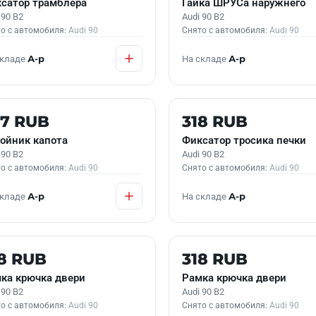
сатор трамблера
Гайка ШРУСа наружнего
 90 B2
Audi 90 B2
о с автомобиля:
Audi 90
Снято с автомобиля:
Audi 90
складе
А-р
На складе
А-р
 В НАЛИЧИИ
Б/У В НАЛИЧИИ
67 RUB
318 RUB
ойник капота
Фиксатор тросика печки
 90 B2
Audi 90 B2
о с автомобиля:
Audi 90
Снято с автомобиля:
Audi 90
складе
А-р
На складе
А-р
 В НАЛИЧИИ
Б/У В НАЛИЧИИ
8 RUB
318 RUB
ка крючка двери
Рамка крючка двери
 90 B2
Audi 90 B2
о с автомобиля:
Audi 90
Снято с автомобиля:
Audi 90