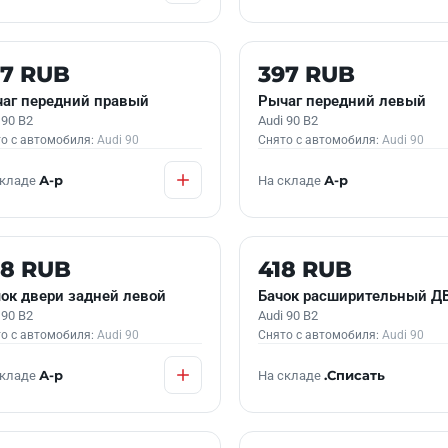
 В НАЛИЧИИ
Б/У В НАЛИЧИИ
97 RUB
397 RUB
аг передний правый
Рычаг передний левый
 90 B2
Audi 90 B2
о с автомобиля:
Audi 90
Снято с автомобиля:
Audi 90
складе
А-р
На складе
А-р
 В НАЛИЧИИ
Б/У В НАЛИЧИИ
98 RUB
418 RUB
ок двери задней левой
Бачок расширительный Д
 90 B2
Audi 90 B2
о с автомобиля:
Audi 90
Снято с автомобиля:
Audi 90
складе
А-р
На складе
.Списать