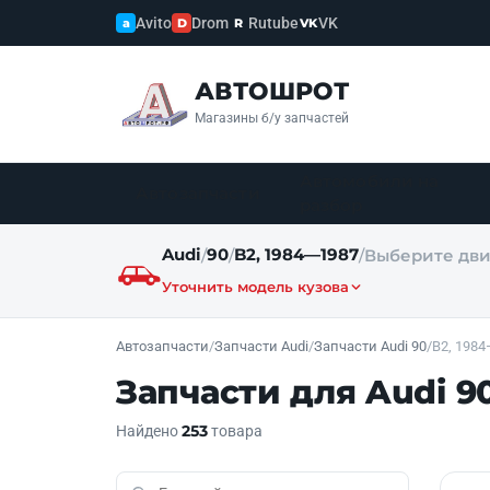
Avito
Drom
Rutube
VK
a
D
R
VK
АВТОШРОТ
Магазины б/у запчастей
Автомобили на
Автозапчасти
разбор
Audi
90
B2, 1984—1987
/
/
/
Выберите дви
Уточнить модель кузова
Автозапчасти
/
Запчасти Audi
/
Запчасти Audi 90
/
B2, 198
Запчасти для Audi 9
253
Найдено
товара