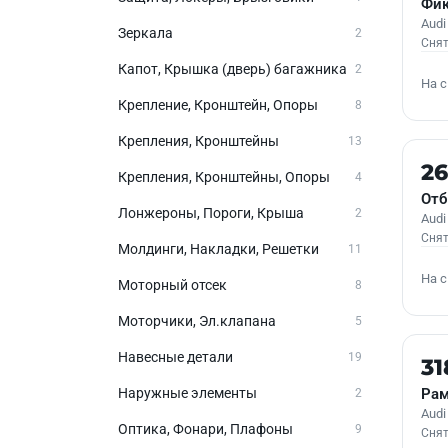
Фик
Audi
Зеркала
2
Снят
Капот, Крышка (дверь) багажника
2
На 
Крепление, Кронштейн, Опоры
8
Крепления, Кронштейны
13
Б/У
2
Крепления, Кронштейны, Опоры
4
Отб
Лонжероны, Пороги, Крыша
2
Audi
Снят
Молдинги, Накладки, Решетки
11
На 
Моторный отсек
8
Моторчики, Эл.клапана
5
Навесные детали
19
Б/У
31
Наружные элементы
Рам
2
Audi
Оптика, Фонари, Плафоны
9
Снят