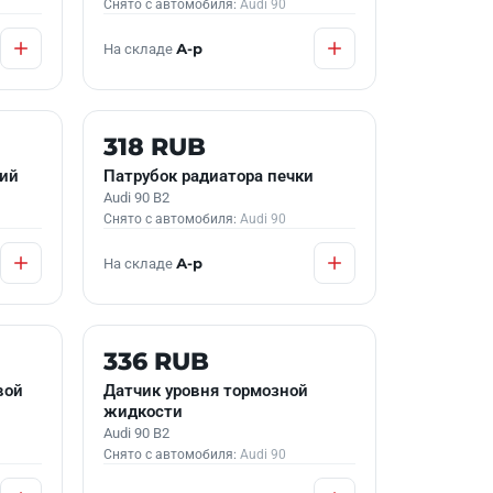
Снято с автомобиля:
Audi 90
На складе
А-р
Б/У В НАЛИЧИИ
318 RUB
ний
Патрубок радиатора печки
Audi 90 B2
Снято с автомобиля:
Audi 90
На складе
А-р
Б/У В НАЛИЧИИ
336 RUB
вой
Датчик уровня тормозной
жидкости
Audi 90 B2
Снято с автомобиля:
Audi 90