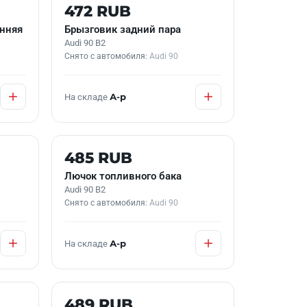
Б/У В НАЛИЧИИ
472 RUB
енняя
Брызговик задний пара
Audi 90 B2
Снято с автомобиля:
Audi 90
На складе
А-р
Б/У В НАЛИЧИИ
485 RUB
Лючок топливного бака
Audi 90 B2
Снято с автомобиля:
Audi 90
На складе
А-р
Б/У В НАЛИЧИИ
489 RUB