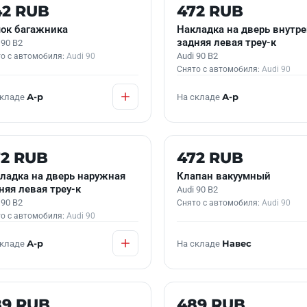
 В НАЛИЧИИ
Б/У В НАЛИЧИИ
42 RUB
472 RUB
ок багажника
Накладка на дверь внутр
задняя левая треу-к
 90 B2
Audi 90 B2
о с автомобиля:
Audi 90
Снято с автомобиля:
Audi 90
складе
А-р
На складе
А-р
 В НАЛИЧИИ
Б/У В НАЛИЧИИ
72 RUB
472 RUB
ладка на дверь наружная
Клапан вакуумный
няя левая треу-к
Audi 90 B2
 90 B2
Снято с автомобиля:
Audi 90
о с автомобиля:
Audi 90
складе
А-р
На складе
Навес
 В НАЛИЧИИ
Б/У В НАЛИЧИИ
89 RUB
489 RUB