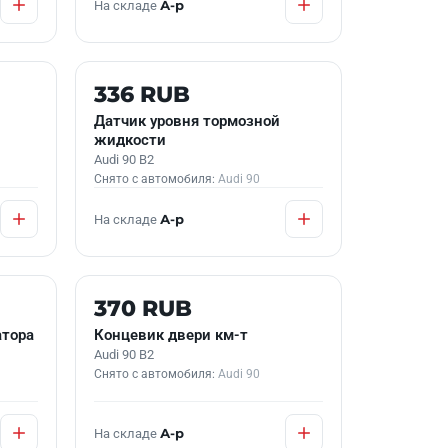
На складе
А-р
Б/У В НАЛИЧИИ
336 RUB
Датчик уровня тормозной
жидкости
Audi 90 B2
Снято с автомобиля:
Audi 90
На складе
А-р
Б/У В НАЛИЧИИ
370 RUB
атора
Концевик двери км-т
Audi 90 B2
Снято с автомобиля:
Audi 90
На складе
А-р