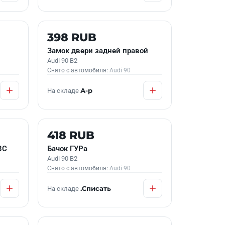
Б/У В НАЛИЧИИ
398 RUB
Замок двери задней правой
Audi 90 B2
Снято с автомобиля:
Audi 90
На складе
А-р
Б/У В НАЛИЧИИ
418 RUB
ВС
Бачок ГУРа
Audi 90 B2
Снято с автомобиля:
Audi 90
На складе
.Списать