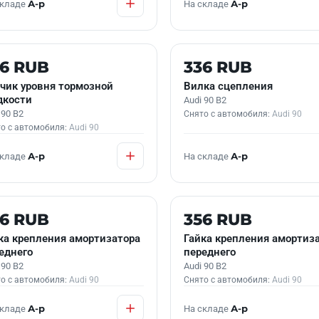
складе
А-р
На складе
А-р
 В НАЛИЧИИ
Б/У В НАЛИЧИИ
36 RUB
336 RUB
чик уровня тормозной
Вилка сцепления
кости
Audi 90 B2
 90 B2
Снято с автомобиля:
Audi 90
о с автомобиля:
Audi 90
складе
А-р
На складе
А-р
 В НАЛИЧИИ
Б/У В НАЛИЧИИ
56 RUB
356 RUB
ка крепления амортизатора
Гайка крепления амортиз
еднего
переднего
 90 B2
Audi 90 B2
о с автомобиля:
Audi 90
Снято с автомобиля:
Audi 90
складе
А-р
На складе
А-р