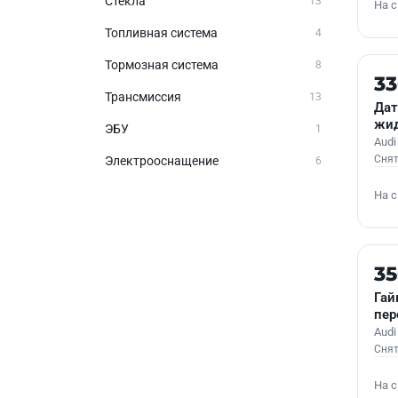
Стёкла
13
На 
Топливная система
4
Тормозная система
8
Б/У
3
Трансмиссия
13
Дат
жид
ЭБУ
1
Audi
Снят
Электрооснащение
6
На 
Б/У
3
Гай
пер
Audi
Снят
На 