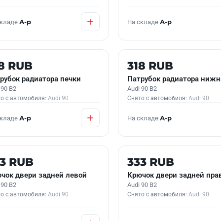
складе
А-р
На складе
А-р
 В НАЛИЧИИ
Б/У В НАЛИЧИИ
8 RUB
318 RUB
рубок радиатора печки
Патрубок радиатора ниж
 90 B2
Audi 90 B2
о с автомобиля:
Audi 90
Снято с автомобиля:
Audi 90
складе
А-р
На складе
А-р
 В НАЛИЧИИ
Б/У В НАЛИЧИИ
33 RUB
333 RUB
чок двери задней левой
Крючок двери задней пра
 90 B2
Audi 90 B2
о с автомобиля:
Audi 90
Снято с автомобиля:
Audi 90