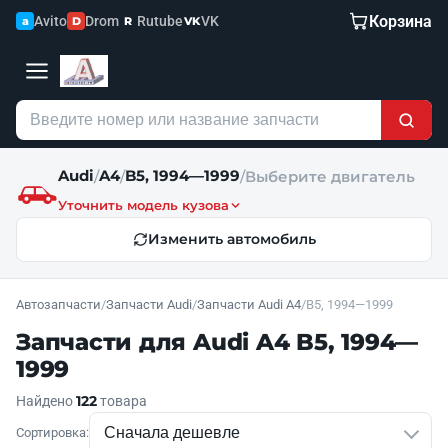
Корзина
Avito
Drom
Rutube
VK
a
D
R
VK
Audi
A4
B5, 1994—1999
/
/
/
Выберите двигатель
Уточнить модель кузова
Изменить автомобиль
Автозапчасти
/
Запчасти Audi
/
Запчасти Audi A4
/
B5, 1994—1999
Запчасти для Audi A4 B5, 1994—
1999
122
Найдено
товара
Сортировка: