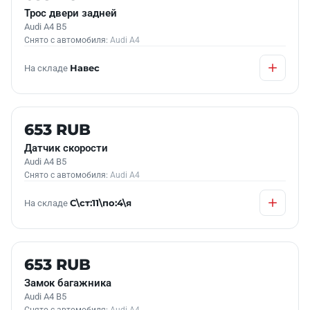
Трос двери задней
Audi A4 B5
Снято с автомобиля:
Audi A4
На складе
Навес
Б/У В НАЛИЧИИ
653 RUB
Датчик скорости
Audi A4 B5
Снято с автомобиля:
Audi A4
На складе
С\ст:11\по:4\я
Б/У В НАЛИЧИИ
653 RUB
Замок багажника
Audi A4 B5