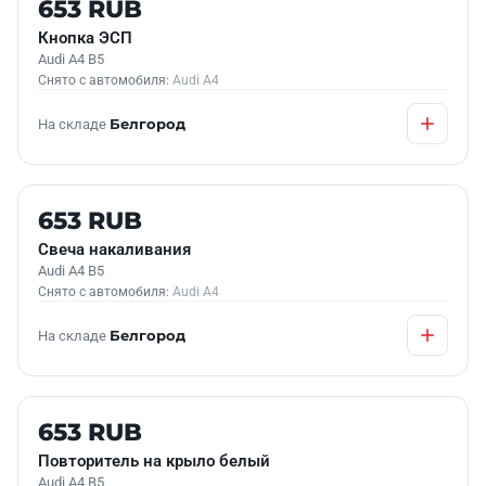
653 RUB
Кнопка ЭСП
Audi A4 B5
Снято с автомобиля:
Audi A4
На складе
Белгород
Б/У В НАЛИЧИИ
653 RUB
Свеча накаливания
Audi A4 B5
Снято с автомобиля:
Audi A4
На складе
Белгород
Б/У В НАЛИЧИИ
653 RUB
Повторитель на крыло белый
Audi A4 B5