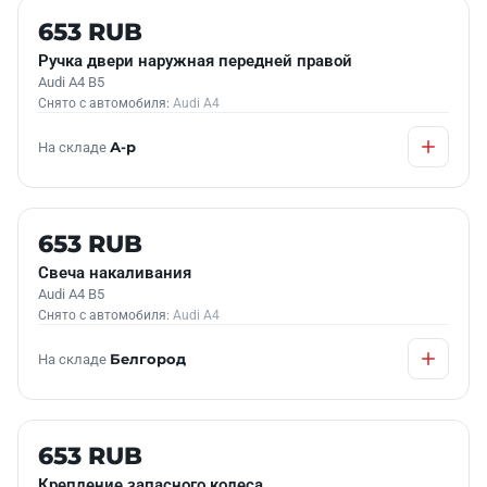
Б/У В НАЛИЧИИ
653 RUB
Ручка двери наружная передней правой
Audi A4 B5
Снято с автомобиля:
Audi A4
На складе
А-р
Б/У В НАЛИЧИИ
653 RUB
Свеча накаливания
Audi A4 B5
Снято с автомобиля:
Audi A4
На складе
Белгород
Б/У В НАЛИЧИИ
653 RUB
Крепление запасного колеса