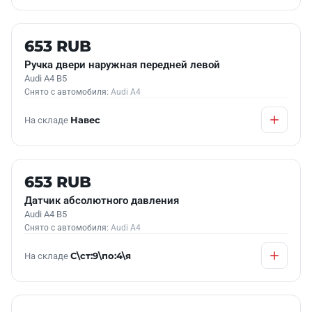
Б/У В НАЛИЧИИ
653 RUB
Ручка двери наружная передней левой
Audi A4 B5
Снято с автомобиля:
Audi A4
На складе
Навес
Б/У В НАЛИЧИИ
653 RUB
Датчик абсолютного давления
Audi A4 B5
Снято с автомобиля:
Audi A4
На складе
С\ст:9\по:4\я
Б/У В НАЛИЧИИ