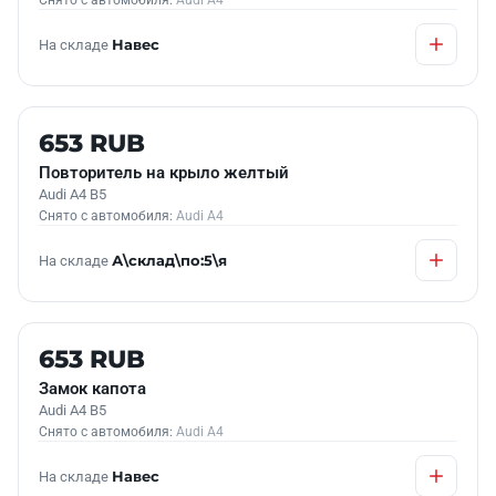
Снято с автомобиля:
Audi A4
На складе
Навес
Б/У В НАЛИЧИИ
653 RUB
Повторитель на крыло желтый
Audi A4 B5
Снято с автомобиля:
Audi A4
На складе
А\склад\по:5\я
Б/У В НАЛИЧИИ
653 RUB
Замок капота
Audi A4 B5
Снято с автомобиля:
Audi A4
На складе
Навес