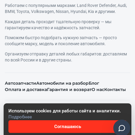
Работаем с популярными марками: Land Rover Defender, Audi,
BMW, Toyota, Volkswagen, Nissan, Hyundai, Kia и другими.
Каждая деталь проходит тщательную проверку — мы
гарантируем качество и надёжность запчастей.
Поможем быстро подобрать нужную запчасть — просто
сообщите марку, модель и поколение автомобиля.
Организуем отправку деталей любых габаритов: доставляем
по всей России и в другие страны.
Автозапчасти
Автомобили на разбор
Блог
Оплата и доставка
Гарантия и возврат
О нас
Контакты
© 2026. Все права защищены.
Используем cookies для работы сайта и аналитики.
Политика конфиденциальности
Подробнее
Согласие на обработку персональных данных
Соглашаюсь
Работает на SoftRazborki Сайты