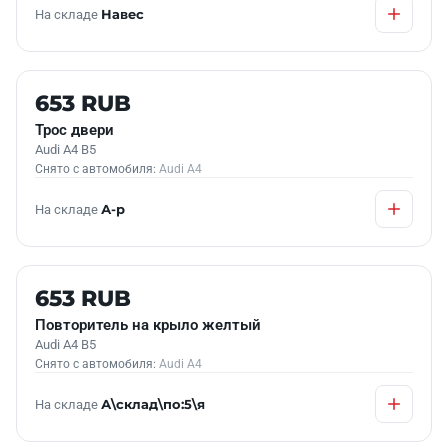
На складе
Навес
Б/У В НАЛИЧИИ
653 RUB
Трос двери
Audi A4 B5
Снято с автомобиля:
Audi A4
На складе
А-р
Б/У В НАЛИЧИИ
653 RUB
Повторитель на крыло желтый
Audi A4 B5
Снято с автомобиля:
Audi A4
На складе
А\склад\по:5\я