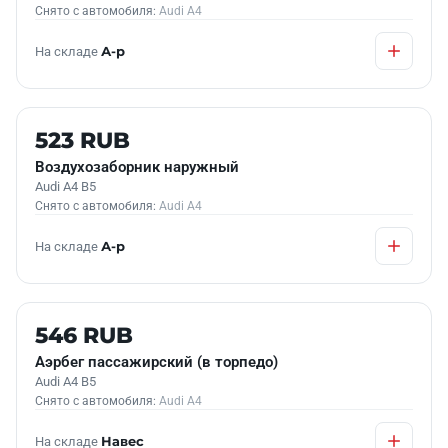
Снято с автомобиля:
Audi A4
На складе
А-р
Б/У В НАЛИЧИИ
523 RUB
Воздухозаборник наружный
Audi A4 B5
Снято с автомобиля:
Audi A4
На складе
А-р
Б/У В НАЛИЧИИ
546 RUB
Аэрбег пассажирский (в торпедо)
Audi A4 B5
Снято с автомобиля:
Audi A4
На складе
Навес