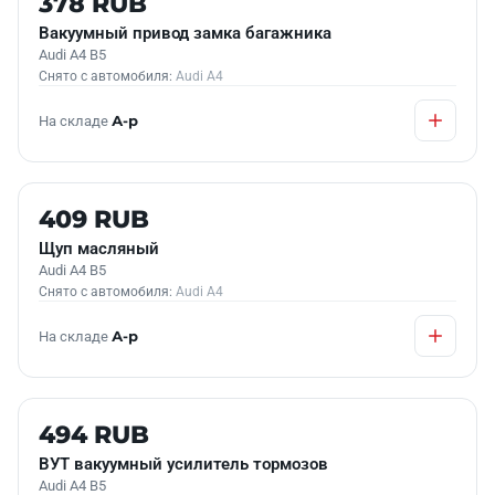
378 RUB
Вакуумный привод замка багажника
Audi A4 B5
Снято с автомобиля:
Audi A4
На складе
А-р
Б/У В НАЛИЧИИ
409 RUB
Щуп масляный
Audi A4 B5
Снято с автомобиля:
Audi A4
На складе
А-р
Б/У В НАЛИЧИИ
494 RUB
ВУТ вакуумный усилитель тормозов
Audi A4 B5