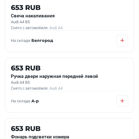
Б/У В НАЛИЧИИ
653 RUB
Свеча накаливания
Audi A4 B5
Снято с автомобиля:
Audi A4
На складе
Белгород
Б/У В НАЛИЧИИ
653 RUB
Ручка двери наружная передней левой
Audi A4 B5
Снято с автомобиля:
Audi A4
На складе
А-р
Б/У В НАЛИЧИИ
653 RUB
Фонарь подсветки номера