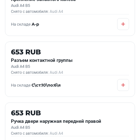
Audi A4 B5
Снято с автомобиля:
Audi A4
На складе
А-р
Б/У В НАЛИЧИИ
653 RUB
Разъем контактной группы
Audi A4 B5
Снято с автомобиля:
Audi A4
На складе
С\ст:10\по:6\я
Б/У В НАЛИЧИИ
653 RUB
Ручка двери наружная передней правой
Audi A4 B5
Снято с автомобиля:
Audi A4