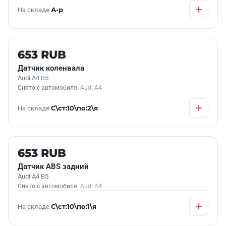
На складе
А-р
Б/У В НАЛИЧИИ
653 RUB
Датчик коленвала
Audi A4 B5
Снято с автомобиля:
Audi A4
На складе
С\ст:10\по:2\я
Б/У В НАЛИЧИИ
653 RUB
Датчик АВS задний
Audi A4 B5
Снято с автомобиля:
Audi A4
На складе
С\ст:10\по:1\я