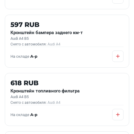
Б/У В НАЛИЧИИ
597 RUB
Кронштейн бампера заднего км-т
Audi A4 B5
Снято с автомобиля:
Audi A4
На складе
А-р
Б/У В НАЛИЧИИ
618 RUB
Кронштейн топливного фильтра
Audi A4 B5
Снято с автомобиля:
Audi A4
На складе
А-р