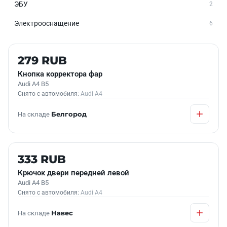
ЭБУ
2
Электрооснащение
6
Б/У В НАЛИЧИИ
279 RUB
Кнопка корректора фар
Audi A4 B5
Снято с автомобиля:
Audi A4
На складе
Белгород
Б/У В НАЛИЧИИ
333 RUB
Крючок двери передней левой
Audi A4 B5
Снято с автомобиля:
Audi A4
На складе
Навес