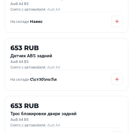
Audi A4 B5
Снято с автомобиля:
Audi A4
На складе
Навес
Б/У В НАЛИЧИИ
653 RUB
Датчик АВS задний
Audi A4 B5
Снято с автомобиля:
Audi A4
На складе
С\ст:10\по:1\я
Б/У В НАЛИЧИИ
653 RUB
Трос блокировки двери задней
Audi A4 B5
Снято с автомобиля:
Audi A4