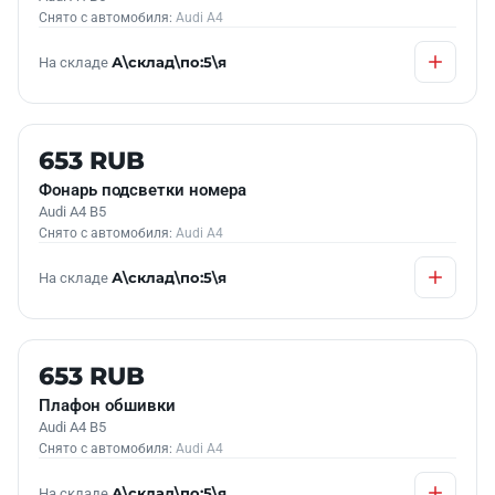
Снято с автомобиля:
Audi A4
На складе
А\склад\по:5\я
Б/У В НАЛИЧИИ
653 RUB
Фонарь подсветки номера
Audi A4 B5
Снято с автомобиля:
Audi A4
На складе
А\склад\по:5\я
Б/У В НАЛИЧИИ
653 RUB
Плафон обшивки
Audi A4 B5
Снято с автомобиля:
Audi A4
На складе
А\склад\по:5\я