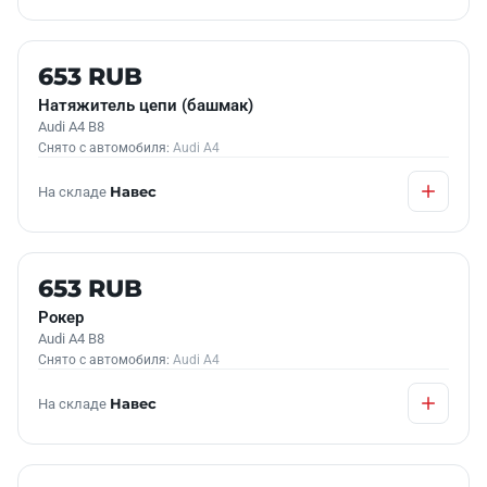
Б/У В НАЛИЧИИ
653 RUB
Натяжитель цепи (башмак)
Audi A4 B8
Снято с автомобиля:
Audi A4
На складе
Навес
Б/У В НАЛИЧИИ
653 RUB
Рокер
Audi A4 B8
Снято с автомобиля:
Audi A4
На складе
Навес