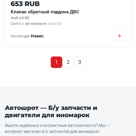
Б/У В НАЛИЧИИ
653 RUB
Клапан обратный поддона ДВС
Audi A4 B8
Снято с автомобиля:
Audi A4
На складе
Навес
1
2
3
Автошрот — Б/у запчасти и
двигатели для иномарок
Ищете надёжные контрактные автозапчасти? Мы —
интернет‑магазин б/у запчастей для иномарок!