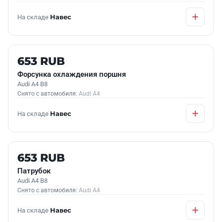
На складе
Навес
Б/У В НАЛИЧИИ
653 RUB
Форсунка охлаждения поршня
Audi A4 B8
Снято с автомобиля:
Audi A4
На складе
Навес
Б/У В НАЛИЧИИ
653 RUB
Патрубок
Audi A4 B8
Снято с автомобиля:
Audi A4
На складе
Навес