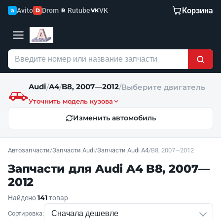
Корзина
Avito
Drom
Rutube
VK
a
D
R
VK
Audi
A4
B8, 2007—2012
/
/
/
Выберите двигатель
Уточнить модель кузова
Изменить автомобиль
Автозапчасти
/
Запчасти Audi
/
Запчасти Audi A4
/
B8, 2007—2012
Запчасти для Audi A4 B8, 2007—
2012
141
Найдено
товар
Сортировка: