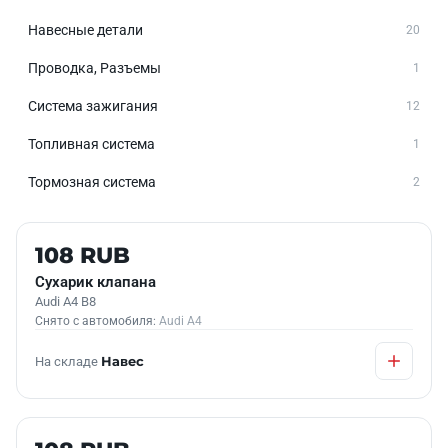
Навесные детали
20
Проводка, Разъемы
1
Система зажигания
12
Топливная система
1
Тормозная система
2
Б/У В НАЛИЧИИ
108 RUB
Сухарик клапана
Audi A4 B8
Снято с автомобиля:
Audi A4
На складе
Навес
Б/У В НАЛИЧИИ