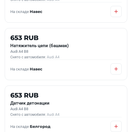
На складе
Навес
Б/У В НАЛИЧИИ
653 RUB
Натяжитель цепи (башмак)
Audi A4 B8
Снято с автомобиля:
Audi A4
На складе
Навес
Б/У В НАЛИЧИИ
653 RUB
Датчик детонации
Audi A4 B8
Снято с автомобиля:
Audi A4
На складе
Белгород