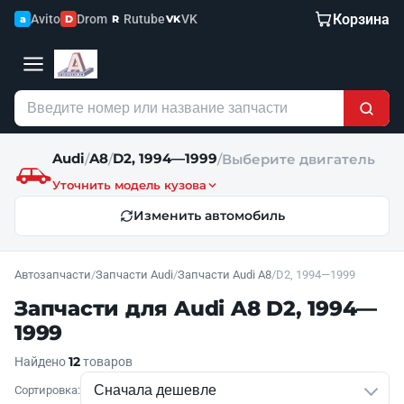
Корзина
Avito
Drom
Rutube
VK
a
D
R
VK
Audi
A8
D2, 1994—1999
/
/
/
Выберите двигатель
Уточнить модель кузова
Изменить автомобиль
Автозапчасти
/
Запчасти Audi
/
Запчасти Audi A8
/
D2, 1994—1999
Запчасти для Audi A8 D2, 1994—
1999
12
Найдено
товаров
Сортировка: