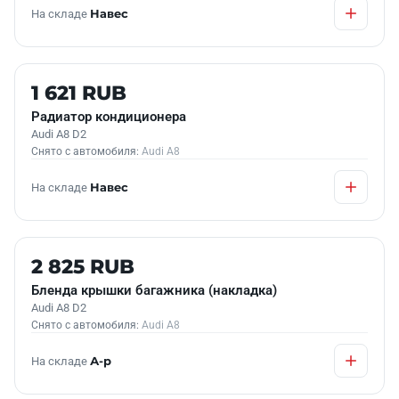
На складе
Навес
Б/У В НАЛИЧИИ
1 621 RUB
Радиатор кондиционера
Audi A8 D2
Снято с автомобиля:
Audi A8
На складе
Навес
Б/У В НАЛИЧИИ
2 825 RUB
Бленда крышки багажника (накладка)
Audi A8 D2
Снято с автомобиля:
Audi A8
На складе
А-р