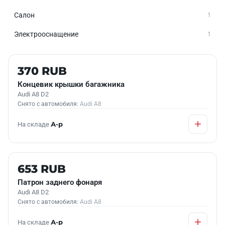
Салон
1
Электрооснащение
1
Б/У В НАЛИЧИИ
370 RUB
Концевик крышки багажника
Audi A8 D2
Снято с автомобиля:
Audi A8
На складе
А-р
Б/У В НАЛИЧИИ
653 RUB
Патрон заднего фонаря
Audi A8 D2
Снято с автомобиля:
Audi A8
На складе
А-р