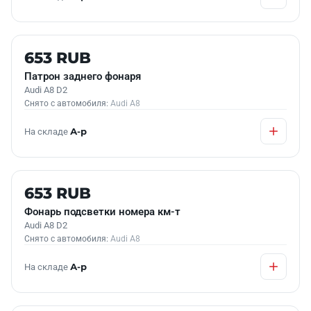
Б/У В НАЛИЧИИ
653 RUB
Патрон заднего фонаря
Audi A8 D2
Снято с автомобиля:
Audi A8
На складе
А-р
Б/У В НАЛИЧИИ
653 RUB
Фонарь подсветки номера км-т
Audi A8 D2
Снято с автомобиля:
Audi A8
На складе
А-р