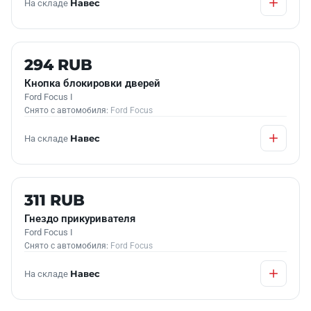
На складе
Навес
Б/У В НАЛИЧИИ
294 RUB
Кнопка блокировки дверей
Ford Focus I
Снято с автомобиля:
Ford Focus
На складе
Навес
Б/У В НАЛИЧИИ
311 RUB
Гнездо прикуривателя
Ford Focus I
Снято с автомобиля:
Ford Focus
На складе
Навес