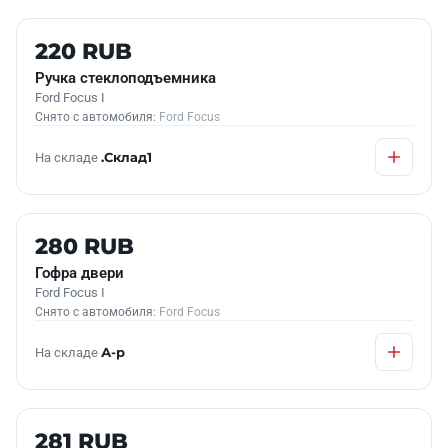
Б/У В НАЛИЧИИ
220 RUB
Ручка стеклоподъемника
Ford Focus I
Снято с автомобиля:
Ford Focus
На складе
.Склад1
Б/У В НАЛИЧИИ
280 RUB
Гофра двери
Ford Focus I
Снято с автомобиля:
Ford Focus
На складе
А-р
Б/У В НАЛИЧИИ
281 RUB