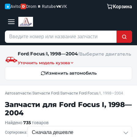
Корзина
Avito
Drom
Rutube
VK
a
D
R
VK
Ford
Focus
I, 1998—2004
/
/
/
Выберите двигатель
Уточнить модель кузова
Изменить автомобиль
Автозапчасти
/
Запчасти Ford
/
Запчасти Ford Focus
/
I, 1998—2004
Запчасти для Ford Focus I, 1998—
2004
735
Найдено
товаров
Сортировка: