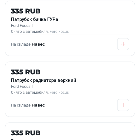
Б/У В НАЛИЧИИ
335 RUB
Патрубок бачка ГУРа
Ford Focus I
Снято с автомобиля:
Ford Focus
На складе
Навес
Б/У В НАЛИЧИИ
335 RUB
Патрубок радиатора верхний
Ford Focus I
Снято с автомобиля:
Ford Focus
На складе
Навес
Б/У В НАЛИЧИИ
335 RUB