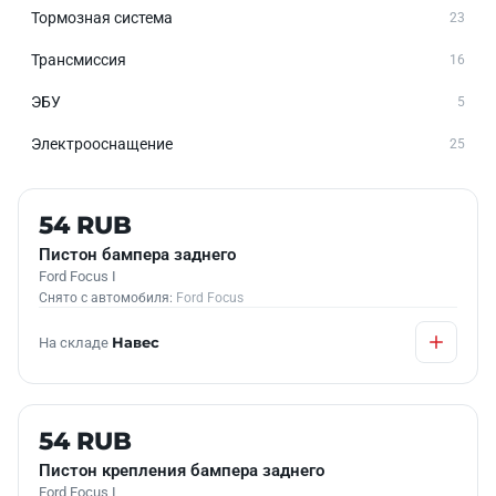
Тормозная система
23
Трансмиссия
16
ЭБУ
5
Электрооснащение
25
Б/У В НАЛИЧИИ
54 RUB
Пистон бампера заднего
Ford Focus I
Снято с автомобиля:
Ford Focus
На складе
Навес
Б/У В НАЛИЧИИ
54 RUB
Пистон крепления бампера заднего
Ford Focus I