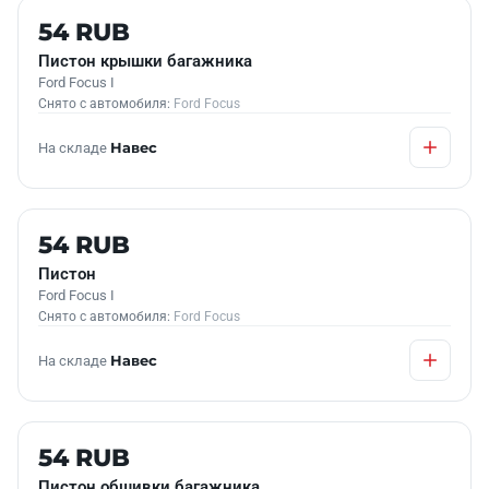
Б/У В НАЛИЧИИ
54 RUB
Пистон крышки багажника
Ford Focus I
Снято с автомобиля:
Ford Focus
На складе
Навес
Б/У В НАЛИЧИИ
54 RUB
Пистон
Ford Focus I
Снято с автомобиля:
Ford Focus
На складе
Навес
Б/У В НАЛИЧИИ
54 RUB
Пистон обшивки багажника