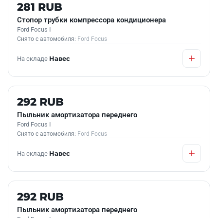
Б/У В НАЛИЧИИ
281 RUB
Стопор трубки компрессора кондиционера
Ford Focus I
Снято с автомобиля:
Ford Focus
На складе
Навес
Б/У В НАЛИЧИИ
292 RUB
Пыльник амортизатора переднего
Ford Focus I
Снято с автомобиля:
Ford Focus
На складе
Навес
Б/У В НАЛИЧИИ
292 RUB
Пыльник амортизатора переднего