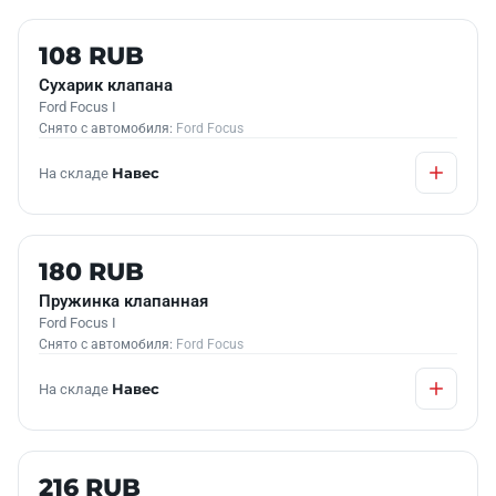
Б/У В НАЛИЧИИ
108 RUB
Сухарик клапана
Ford Focus I
Снято с автомобиля:
Ford Focus
На складе
Навес
Б/У В НАЛИЧИИ
180 RUB
Пружинка клапанная
Ford Focus I
Снято с автомобиля:
Ford Focus
На складе
Навес
Б/У В НАЛИЧИИ
216 RUB