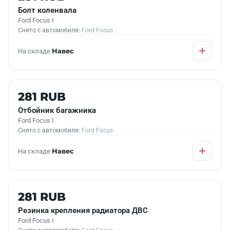
Болт коленвала
Ford Focus I
Снято с автомобиля:
Ford Focus
На складе
Навес
Б/У В НАЛИЧИИ
281 RUB
Отбойник багажника
Ford Focus I
Снято с автомобиля:
Ford Focus
На складе
Навес
Б/У В НАЛИЧИИ
281 RUB
Резинка крепления радиатора ДВС
Ford Focus I