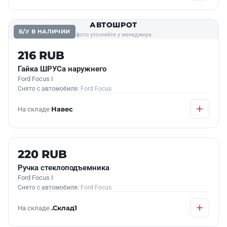
АВТОШРОТ
Б/У В НАЛИЧИИ
фото уточняйте у менеджера
216 RUB
Гайка ШРУСа наружнего
Ford Focus I
Снято с автомобиля:
Ford Focus
На складе
Навес
Б/У В НАЛИЧИИ
220 RUB
Ручка стеклоподъемника
Ford Focus I
Снято с автомобиля:
Ford Focus
На складе
.Склад1