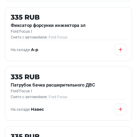
Б/У В НАЛИЧИИ
335 RUB
Фиксатор форсунки инжектора эл
Ford Focus I
Снято с автомобиля:
Ford Focus
На складе
А-р
Б/У В НАЛИЧИИ
335 RUB
Патрубок бачка расширительного ДВС
Ford Focus I
Снято с автомобиля:
Ford Focus
На складе
Навес
Б/У В НАЛИЧИИ
335 RUB