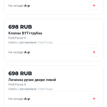
На складе
А-р
Б/У В НАЛИЧИИ
698 RUB
Клапан ВУТ+трубка
Ford Focus II
Снято с автомобиля:
Ford Focus
На складе
А-р
Б/У В НАЛИЧИИ
698 RUB
Личинка ручки двери левой
Ford Focus II
Снято с автомобиля:
Ford Focus
На складе
А-р