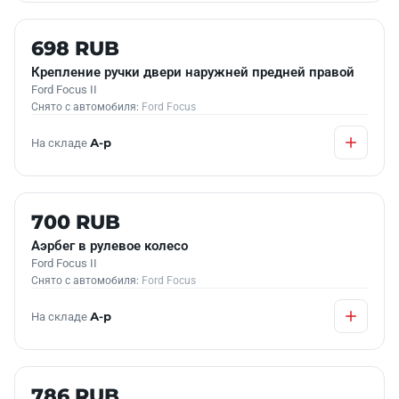
Б/У В НАЛИЧИИ
698 RUB
Крепление ручки двери наружней предней правой
Ford Focus II
Снято с автомобиля:
Ford Focus
На складе
А-р
Б/У В НАЛИЧИИ
700 RUB
Аэрбег в рулевое колесо
Ford Focus II
Снято с автомобиля:
Ford Focus
На складе
А-р
Б/У В НАЛИЧИИ
786 RUB