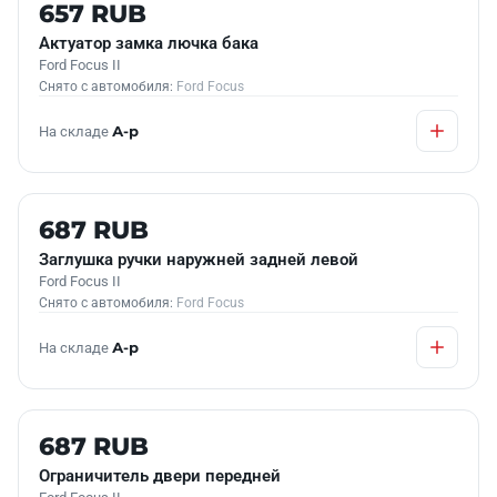
Б/У В НАЛИЧИИ
657 RUB
Актуатор замка лючка бака
Ford Focus II
Снято с автомобиля:
Ford Focus
На складе
А-р
Б/У В НАЛИЧИИ
687 RUB
Заглушка ручки наружней задней левой
Ford Focus II
Снято с автомобиля:
Ford Focus
На складе
А-р
Б/У В НАЛИЧИИ
687 RUB
Ограничитель двери передней