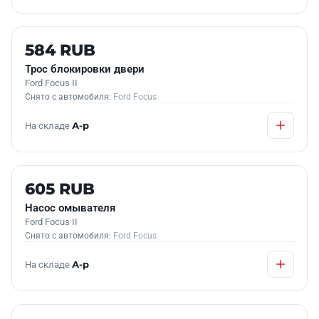
Б/У В НАЛИЧИИ
584 RUB
Трос блокировки двери
Ford Focus II
Снято с автомобиля:
Ford Focus
На складе
А-р
Б/У В НАЛИЧИИ
605 RUB
Насос омывателя
Ford Focus II
Снято с автомобиля:
Ford Focus
На складе
А-р