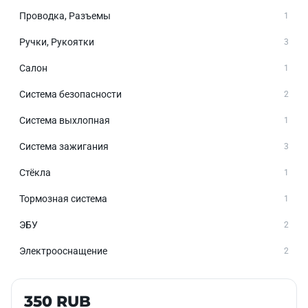
Проводка, Разъемы
1
Ручки, Рукоятки
3
Салон
1
Система безопасности
2
Система выхлопная
1
Система зажигания
3
Стёкла
1
Тормозная система
1
ЭБУ
2
Электрооснащение
2
Б/У В НАЛИЧИИ
350 RUB