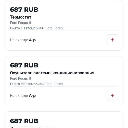
Б/У В НАЛИЧИИ
687 RUB
Термостат
Ford Focus II
Снято с автомобиля:
Ford Focus
На складе
А-р
Б/У В НАЛИЧИИ
687 RUB
Осушитель системы кондиционирования
Ford Focus II
Снято с автомобиля:
Ford Focus
На складе
А-р
Б/У В НАЛИЧИИ
687 RUB