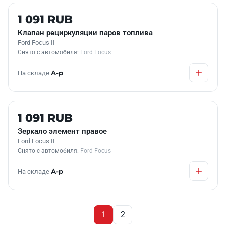
Б/У В НАЛИЧИИ
1 091 RUB
Клапан рециркуляции паров топлива
Ford Focus II
Снято с автомобиля:
Ford Focus
На складе
А-р
Б/У В НАЛИЧИИ
1 091 RUB
Зеркало элемент правое
Ford Focus II
Снято с автомобиля:
Ford Focus
На складе
А-р
1
2