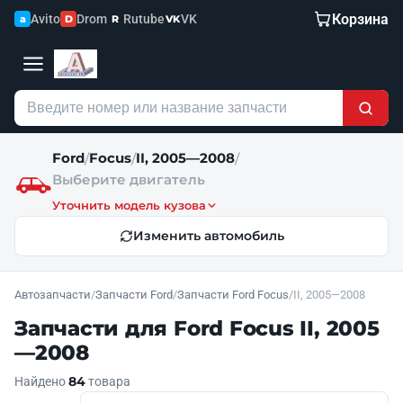
Корзина
Avito
Drom
Rutube
VK
a
D
R
VK
Ford
Focus
II, 2005—2008
/
/
/
Выберите двигатель
Уточнить модель кузова
Изменить автомобиль
Автозапчасти
/
Запчасти Ford
/
Запчасти Ford Focus
/
II, 2005—2008
Запчасти для Ford Focus II, 2005
—2008
84
Найдено
товара