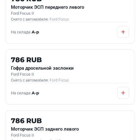
Моторчик ЭСП переднего левого
Ford Focus II
Снято с автомобиля:
Ford Focus
На складе
А-р
Б/У В НАЛИЧИИ
786 RUB
Гофра дросельной заслонки
Ford Focus II
Снято с автомобиля:
Ford Focus
На складе
А-р
Б/У В НАЛИЧИИ
786 RUB
Моторчик ЭСП заднего левого
Ford Focus II