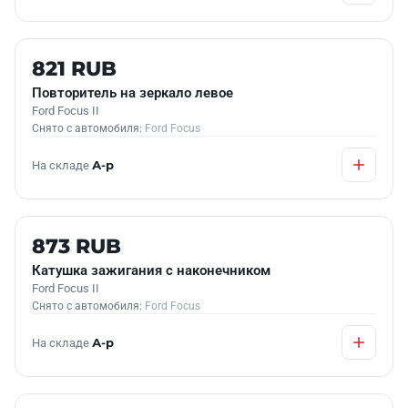
Б/У В НАЛИЧИИ
821 RUB
Повторитель на зеркало левое
Ford Focus II
Снято с автомобиля:
Ford Focus
На складе
А-р
Б/У В НАЛИЧИИ
873 RUB
Катушка зажигания с наконечником
Ford Focus II
Снято с автомобиля:
Ford Focus
На складе
А-р