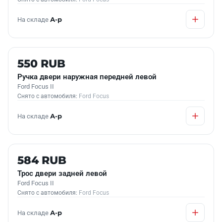
На складе
А-р
Б/У В НАЛИЧИИ
550 RUB
Ручка двери наружная передней левой
Ford Focus II
Снято с автомобиля:
Ford Focus
На складе
А-р
Б/У В НАЛИЧИИ
584 RUB
Трос двери задней левой
Ford Focus II
Снято с автомобиля:
Ford Focus
На складе
А-р