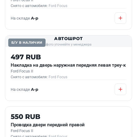
Снято с автомобиля:
Ford Focus
На складе
А-р
АВТОШРОТ
Б/У В НАЛИЧИИ
фото уточняйте у менеджера
497 RUB
Накладка на дверь наружная передняя левая треу-к
Ford Focus II
Снято с автомобиля:
Ford Focus
На складе
А-р
Б/У В НАЛИЧИИ
550 RUB
Проводка двери передней правой
Ford Focus II
Снято с автомобиля:
Ford Focus