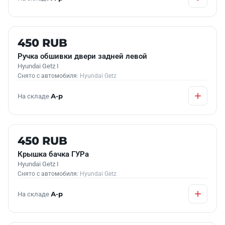
Б/У В НАЛИЧИИ
450 RUB
Ручка обшивки двери задней левой
Hyundai Getz I
Снято с автомобиля:
Hyundai Getz
На складе
А-р
Б/У В НАЛИЧИИ
450 RUB
Крышка бачка ГУРа
Hyundai Getz I
Снято с автомобиля:
Hyundai Getz
На складе
А-р