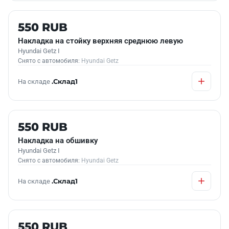
Б/У В НАЛИЧИИ
550 RUB
Накладка на стойку верхняя среднюю левую
Hyundai Getz I
Снято с автомобиля:
Hyundai Getz
На складе
.Склад1
Б/У В НАЛИЧИИ
550 RUB
Накладка на обшивку
Hyundai Getz I
Снято с автомобиля:
Hyundai Getz
На складе
.Склад1
Б/У В НАЛИЧИИ
550 RUB