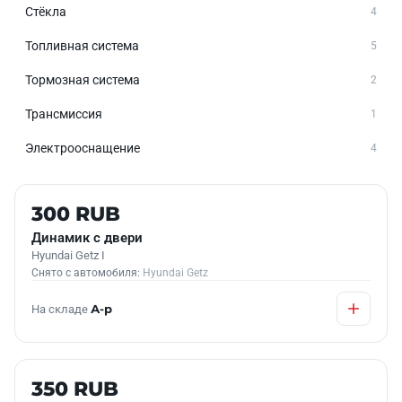
Стёкла
4
Топливная система
5
Тормозная система
2
Трансмиссия
1
Электрооснащение
4
Б/У В НАЛИЧИИ
300 RUB
Динамик с двери
Hyundai Getz I
Снято с автомобиля:
Hyundai Getz
На складе
А-р
Б/У В НАЛИЧИИ
350 RUB