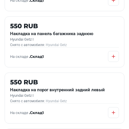
На складе
.Склад1
Б/У В НАЛИЧИИ
550 RUB
Накладка на панель багажника заднюю
Hyundai Getz I
Снято с автомобиля:
Hyundai Getz
На складе
.Склад1
Б/У В НАЛИЧИИ
550 RUB
Накладка на порог внутренний задний левый
Hyundai Getz I
Снято с автомобиля:
Hyundai Getz
На складе
.Склад1