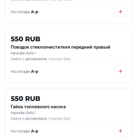
На складе
А-р
Б/У В НАЛИЧИИ
550 RUB
Поводок стеклоочистителя передний правый
Hyundai Getz I
Снято с автомобиля:
Hyundai Getz
На складе
А-р
Б/У В НАЛИЧИИ
550 RUB
Гайка топливного насоса
Hyundai Getz I
Снято с автомобиля:
Hyundai Getz
На складе
А-р