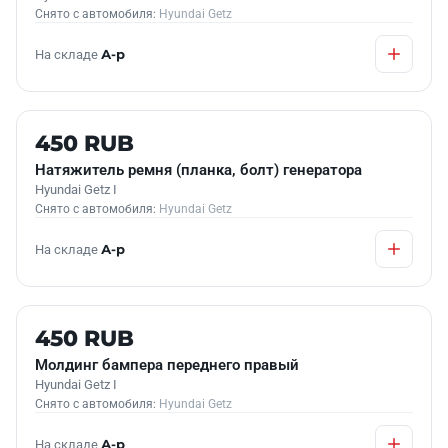
Снято с автомобиля:
Hyundai Getz
На складе
А-р
Б/У В НАЛИЧИИ
450 RUB
Натяжитель ремня (планка, болт) генератора
Hyundai Getz I
Снято с автомобиля:
Hyundai Getz
На складе
А-р
Б/У В НАЛИЧИИ
450 RUB
Молдинг бампера переднего правый
Hyundai Getz I
Снято с автомобиля:
Hyundai Getz
На складе
А-р