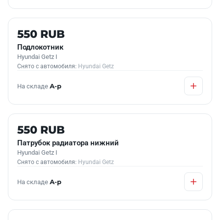
Б/У В НАЛИЧИИ
550 RUB
Подлокотник
Hyundai Getz I
Снято с автомобиля:
Hyundai Getz
На складе
А-р
Б/У В НАЛИЧИИ
550 RUB
Патрубок радиатора нижний
Hyundai Getz I
Снято с автомобиля:
Hyundai Getz
На складе
А-р