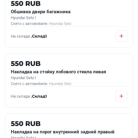
Б/У В НАЛИЧИИ
550 RUB
Обшивка двери багажника
Hyundai Getz I
Снято с автомобиля:
Hyundai Getz
На складе
.Склад1
Б/У В НАЛИЧИИ
550 RUB
Накладка на стойку лобового стекла левая
Hyundai Getz I
Снято с автомобиля:
Hyundai Getz
На складе
.Склад1
Б/У В НАЛИЧИИ
550 RUB
Накладка на порог внутренний задний правый
Hyundai Getz I