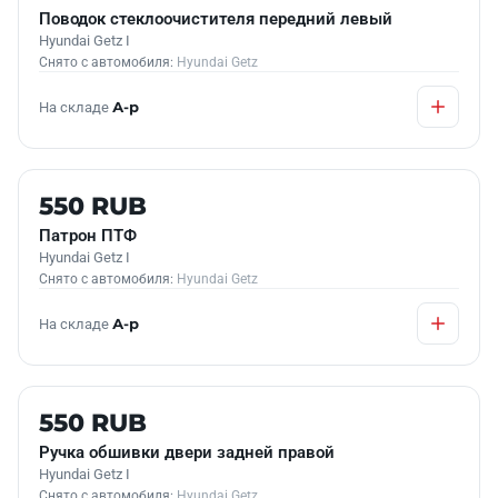
Поводок стеклоочистителя передний левый
Hyundai Getz I
Снято с автомобиля:
Hyundai Getz
На складе
А-р
Б/У В НАЛИЧИИ
550 RUB
Патрон ПТФ
Hyundai Getz I
Снято с автомобиля:
Hyundai Getz
На складе
А-р
Б/У В НАЛИЧИИ
550 RUB
Ручка обшивки двери задней правой
Hyundai Getz I
Снято с автомобиля:
Hyundai Getz