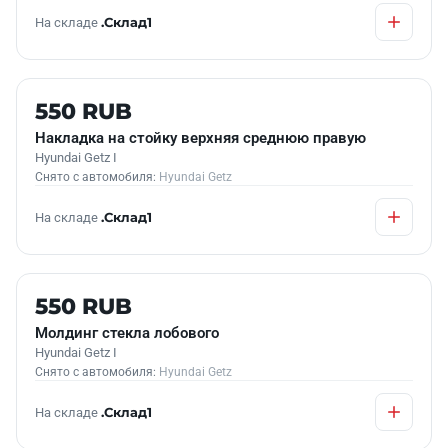
На складе
.Склад1
Б/У В НАЛИЧИИ
550 RUB
Накладка на стойку верхняя среднюю правую
Hyundai Getz I
Снято с автомобиля:
Hyundai Getz
На складе
.Склад1
Б/У В НАЛИЧИИ
550 RUB
Молдинг стекла лобового
Hyundai Getz I
Снято с автомобиля:
Hyundai Getz
На складе
.Склад1