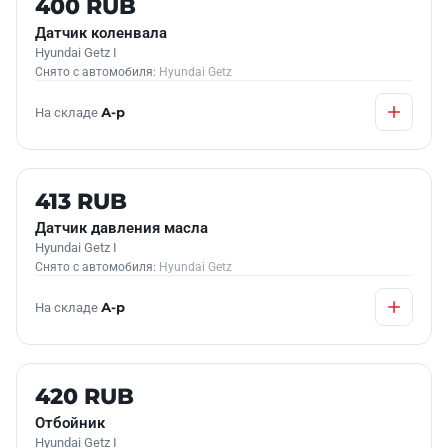
400 RUB
Датчик коленвала
Hyundai Getz I
Снято с автомобиля:
Hyundai Getz
На складе
А-р
Б/У В НАЛИЧИИ
413 RUB
Датчик давления масла
Hyundai Getz I
Снято с автомобиля:
Hyundai Getz
На складе
А-р
Б/У В НАЛИЧИИ
420 RUB
Отбойник
Hyundai Getz I