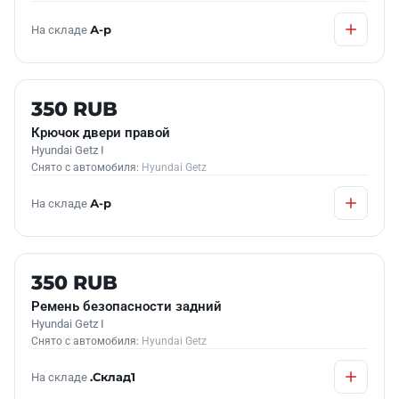
На складе
А-р
Б/У В НАЛИЧИИ
350 RUB
Крючок двери правой
Hyundai Getz I
Снято с автомобиля:
Hyundai Getz
На складе
А-р
Б/У В НАЛИЧИИ
350 RUB
Ремень безопасности задний
Hyundai Getz I
Снято с автомобиля:
Hyundai Getz
На складе
.Склад1