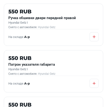
Б/У В НАЛИЧИИ
550 RUB
Ручка обшивки двери передней правой
Hyundai Getz I
Снято с автомобиля:
Hyundai Getz
На складе
А-р
Б/У В НАЛИЧИИ
550 RUB
Патрон указателя габарита
Hyundai Getz I
Снято с автомобиля:
Hyundai Getz
На складе
А-р
Б/У В НАЛИЧИИ
550 RUB