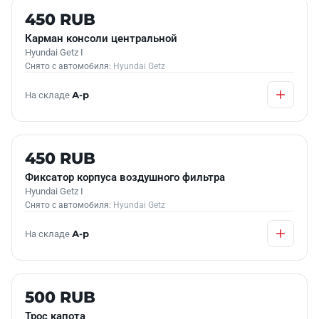
Б/У В НАЛИЧИИ
450 RUB
Карман консоли центральной
Hyundai Getz I
Снято с автомобиля:
Hyundai Getz
На складе
А-р
Б/У В НАЛИЧИИ
450 RUB
Фиксатор корпуса воздушного фильтра
Hyundai Getz I
Снято с автомобиля:
Hyundai Getz
На складе
А-р
Б/У В НАЛИЧИИ
500 RUB
Трос капота