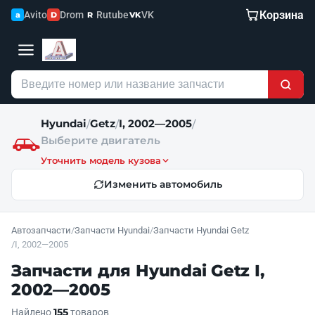
Корзина
Avito
Drom
Rutube
VK
a
D
R
VK
Hyundai
Getz
I, 2002—2005
/
/
/
Выберите двигатель
Уточнить модель кузова
Изменить автомобиль
Автозапчасти
/
Запчасти Hyundai
/
Запчасти Hyundai Getz
/
I, 2002—2005
Запчасти для Hyundai Getz I,
2002—2005
155
Найдено
товаров