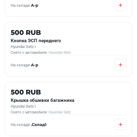
На складе
А-р
Б/У В НАЛИЧИИ
500 RUB
Кнопка ЭСП переднего
Hyundai Getz I
Снято с автомобиля:
Hyundai Getz
На складе
А-р
Б/У В НАЛИЧИИ
500 RUB
Крышка обшивки багажника
Hyundai Getz I
Снято с автомобиля:
Hyundai Getz
На складе
.Склад1