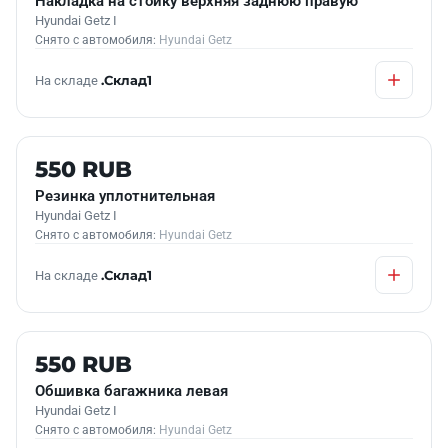
Накладка на стойку верхняя заднюю правую
Hyundai Getz I
Снято с автомобиля:
Hyundai Getz
На складе
.Склад1
Б/У В НАЛИЧИИ
550 RUB
Резинка уплотнительная
Hyundai Getz I
Снято с автомобиля:
Hyundai Getz
На складе
.Склад1
Б/У В НАЛИЧИИ
550 RUB
Обшивка багажника левая
Hyundai Getz I
Снято с автомобиля:
Hyundai Getz