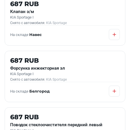
Б/У В НАЛИЧИИ
687 RUB
Клапан э/м
KIA Sportage I
Снято с автомобиля:
KIA Sportage
На складе
Навес
Б/У В НАЛИЧИИ
687 RUB
Форсунка инжекторная эл
KIA Sportage I
Снято с автомобиля:
KIA Sportage
На складе
Белгород
Б/У В НАЛИЧИИ
687 RUB
Поводок стеклоочистителя передний левый