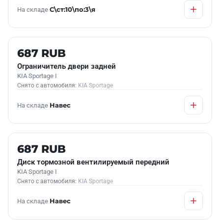
На складе
С\ст:10\по:3\я
Б/У В НАЛИЧИИ
687 RUB
Ограничитель двери задней
KIA Sportage I
Снято с автомобиля:
KIA Sportage
На складе
Навес
Б/У В НАЛИЧИИ
687 RUB
Диск тормозной вентилируемый передний
KIA Sportage I
Снято с автомобиля:
KIA Sportage
На складе
Навес