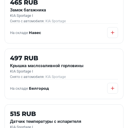
465 RUB
Замок багажника
KIA Sportage I
Снято с автомобиля:
KIA Sportage
На складе
Навес
Б/У В НАЛИЧИИ
497 RUB
Крышка маслозаливной горловины
KIA Sportage I
Снято с автомобиля:
KIA Sportage
На складе
Белгород
Б/У В НАЛИЧИИ
515 RUB
Датчик температуры с испарителя
KIA Sportage I