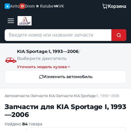
Корзина
Avito
Drom
Rutube
VK
a
D
R
VK
KIA
Sportage
I, 1993—2006
/
/
/
Выберите двигатель
Уточнить модель кузова
Изменить автомобиль
Автозапчасти
/
Запчасти KIA
/
Запчасти KIA Sportage
/
I, 1993—2006
Запчасти для KIA Sportage I, 1993
—2006
84
Найдено
товара