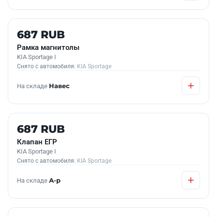
Б/У В НАЛИЧИИ
687 RUB
Рамка магнитолы
KIA Sportage I
Снято с автомобиля:
KIA Sportage
На складе
Навес
Б/У В НАЛИЧИИ
687 RUB
Клапан ЕГР
KIA Sportage I
Снято с автомобиля:
KIA Sportage
На складе
А-р