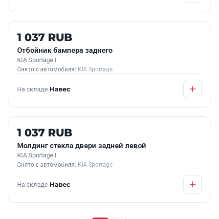
Б/У В НАЛИЧИИ
1 037 RUB
Отбойник бампера заднего
KIA Sportage I
Снято с автомобиля:
KIA Sportage
На складе
Навес
Б/У В НАЛИЧИИ
1 037 RUB
Молдинг стекла двери задней левой
KIA Sportage I
Снято с автомобиля:
KIA Sportage
На складе
Навес