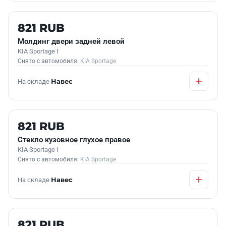
Б/У В НАЛИЧИИ
821 RUB
Молдинг двери задней левой
KIA Sportage I
Снято с автомобиля:
KIA Sportage
На складе
Навес
Б/У В НАЛИЧИИ
821 RUB
Стекло кузовное глухое правое
KIA Sportage I
Снято с автомобиля:
KIA Sportage
На складе
Навес
Б/У В НАЛИЧИИ
821 RUB