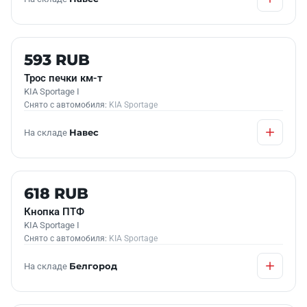
Б/У В НАЛИЧИИ
593 RUB
Трос печки км-т
KIA Sportage I
Снято с автомобиля:
KIA Sportage
На складе
Навес
Б/У В НАЛИЧИИ
618 RUB
Кнопка ПТФ
KIA Sportage I
Снято с автомобиля:
KIA Sportage
На складе
Белгород