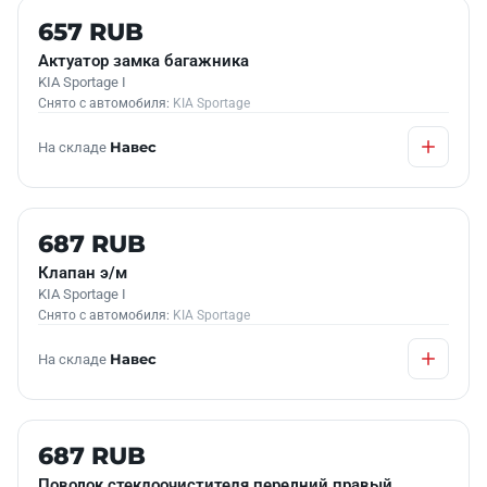
Б/У В НАЛИЧИИ
657 RUB
Актуатор замка багажника
KIA Sportage I
Снято с автомобиля:
KIA Sportage
На складе
Навес
Б/У В НАЛИЧИИ
687 RUB
Клапан э/м
KIA Sportage I
Снято с автомобиля:
KIA Sportage
На складе
Навес
Б/У В НАЛИЧИИ
687 RUB
Поводок стеклоочистителя передний правый