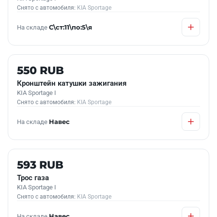
Снято с автомобиля:
KIA Sportage
На складе
С\ст:11\по:5\я
Б/У В НАЛИЧИИ
550 RUB
Кронштейн катушки зажигания
KIA Sportage I
Снято с автомобиля:
KIA Sportage
На складе
Навес
Б/У В НАЛИЧИИ
593 RUB
Трос газа
KIA Sportage I
Снято с автомобиля:
KIA Sportage
На складе
Навес