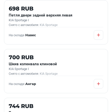
Б/У В НАЛИЧИИ
698 RUB
Петля двери задней верхняя левая
KIA Sportage I
Снято с автомобиля:
KIA Sportage
На складе
Навес
Б/У В НАЛИЧИИ
700 RUB
Шкив коленвала клиновой
KIA Sportage I
Снято с автомобиля:
KIA Sportage
На складе
Ангар
Б/У В НАЛИЧИИ
744 RUB