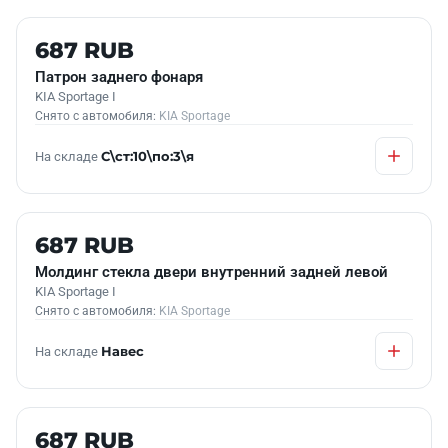
Б/У В НАЛИЧИИ
687 RUB
Патрон заднего фонаря
KIA Sportage I
Снято с автомобиля:
KIA Sportage
На складе
С\ст:10\по:3\я
Б/У В НАЛИЧИИ
687 RUB
Молдинг стекла двери внутренний задней левой
KIA Sportage I
Снято с автомобиля:
KIA Sportage
На складе
Навес
Б/У В НАЛИЧИИ
687 RUB