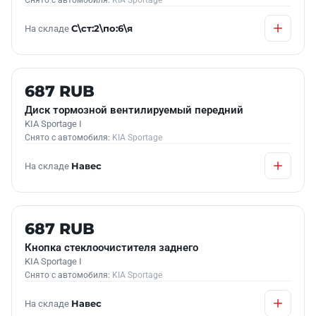
Снято с автомобиля:
KIA Sportage
На складе
С\ст:2\по:6\я
Б/У В НАЛИЧИИ
687 RUB
Диск тормозной вентилируемый передний
KIA Sportage I
Снято с автомобиля:
KIA Sportage
На складе
Навес
Б/У В НАЛИЧИИ
687 RUB
Кнопка стеклоочистителя заднего
KIA Sportage I
Снято с автомобиля:
KIA Sportage
На складе
Навес