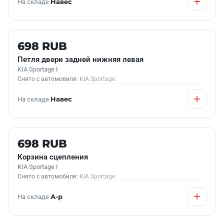
На складе
Навес
Б/У В НАЛИЧИИ
698 RUB
Петля двери задней нижняя левая
KIA Sportage I
Снято с автомобиля:
KIA Sportage
На складе
Навес
Б/У В НАЛИЧИИ
698 RUB
Корзина сцепления
KIA Sportage I
Снято с автомобиля:
KIA Sportage
На складе
А-р