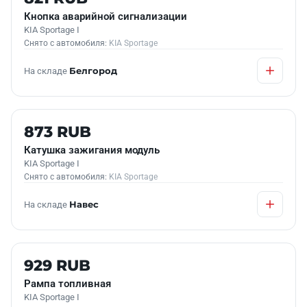
Кнопка аварийной сигнализации
KIA Sportage I
Снято с автомобиля:
KIA Sportage
На складе
Белгород
Б/У В НАЛИЧИИ
873 RUB
Катушка зажигания модуль
KIA Sportage I
Снято с автомобиля:
KIA Sportage
На складе
Навес
Б/У В НАЛИЧИИ
929 RUB
Рампа топливная
KIA Sportage I