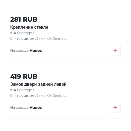
Б/У В НАЛИЧИИ
281 RUB
Крепление стекла
KIA Sportage I
Снято с автомобиля:
KIA Sportage
На складе
Навес
Б/У В НАЛИЧИИ
419 RUB
Замок двери задней левой
KIA Sportage I
Снято с автомобиля:
KIA Sportage
На складе
Навес
Б/У В НАЛИЧИИ