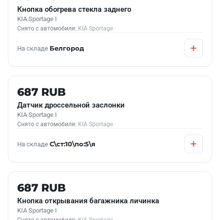
Кнопка обогрева стекла заднего
KIA Sportage I
Снято с автомобиля:
KIA Sportage
На складе
Белгород
Б/У В НАЛИЧИИ
687 RUB
Датчик дроссельной заслонки
KIA Sportage I
Снято с автомобиля:
KIA Sportage
На складе
С\ст:10\по:5\я
Б/У В НАЛИЧИИ
687 RUB
Кнопка открывания багажника личинка
KIA Sportage I