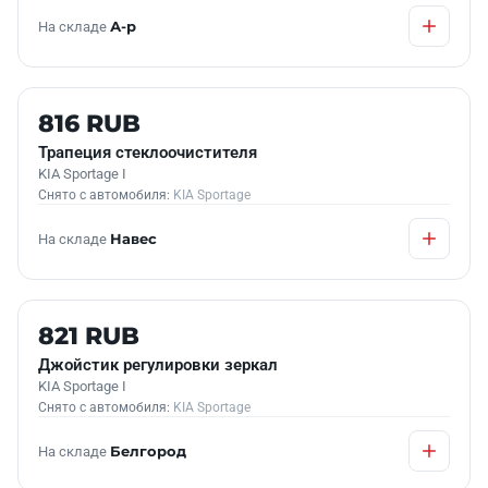
На складе
А-р
Б/У В НАЛИЧИИ
816 RUB
Трапеция стеклоочистителя
KIA Sportage I
Снято с автомобиля:
KIA Sportage
На складе
Навес
Б/У В НАЛИЧИИ
821 RUB
Джойстик регулировки зеркал
KIA Sportage I
Снято с автомобиля:
KIA Sportage
На складе
Белгород