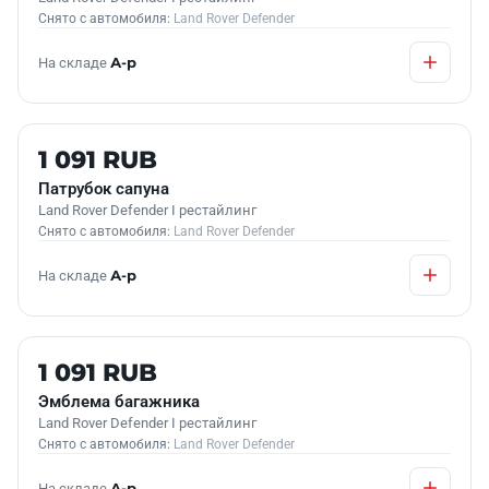
Снято с автомобиля:
Land Rover Defender
На складе
А-р
Б/У В НАЛИЧИИ
1 091 RUB
Патрубок сапуна
Land Rover Defender I рестайлинг
Снято с автомобиля:
Land Rover Defender
На складе
А-р
Б/У В НАЛИЧИИ
1 091 RUB
Эмблема багажника
Land Rover Defender I рестайлинг
Снято с автомобиля:
Land Rover Defender
На складе
А-р