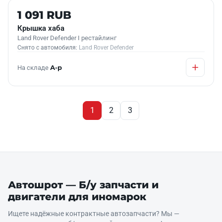
Б/У В НАЛИЧИИ
1 091 RUB
Крышка хаба
Land Rover Defender I рестайлинг
Снято с автомобиля:
Land Rover Defender
На складе
А-р
1
2
3
Автошрот — Б/у запчасти и
двигатели для иномарок
Ищете надёжные контрактные автозапчасти? Мы —