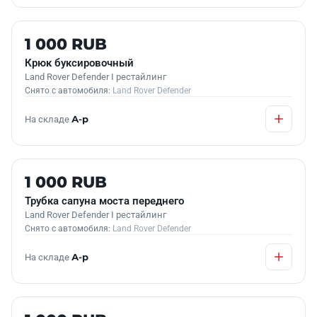
Б/У В НАЛИЧИИ
1 000 RUB
Крюк буксировочный
Land Rover Defender I рестайлинг
Снято с автомобиля:
Land Rover Defender
На складе
А-р
Б/У В НАЛИЧИИ
1 000 RUB
Трубка сапуна моста переднего
Land Rover Defender I рестайлинг
Снято с автомобиля:
Land Rover Defender
На складе
А-р
Б/У В НАЛИЧИИ