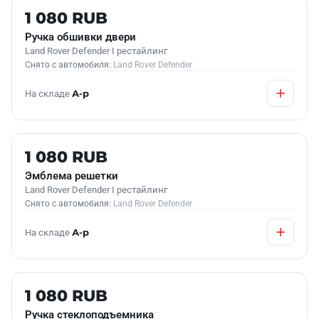
Б/У В НАЛИЧИИ
1 080 RUB
Ручка обшивки двери
Land Rover Defender I рестайлинг
Снято с автомобиля:
Land Rover Defender
На складе
А-р
Б/У В НАЛИЧИИ
1 080 RUB
Эмблема решетки
Land Rover Defender I рестайлинг
Снято с автомобиля:
Land Rover Defender
На складе
А-р
Б/У В НАЛИЧИИ
1 080 RUB
Ручка стеклоподъемника