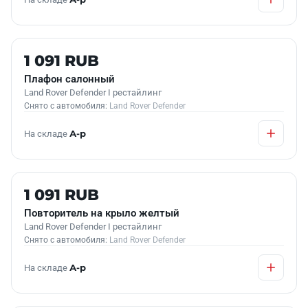
Б/У В НАЛИЧИИ
1 091 RUB
Плафон салонный
Land Rover Defender I рестайлинг
Снято с автомобиля:
Land Rover Defender
На складе
А-р
Б/У В НАЛИЧИИ
1 091 RUB
Повторитель на крыло желтый
Land Rover Defender I рестайлинг
Снято с автомобиля:
Land Rover Defender
На складе
А-р