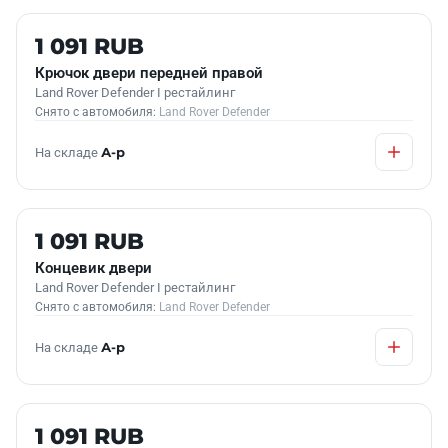
Б/У В НАЛИЧИИ
1 091 RUB
Крючок двери передней правой
Land Rover Defender I рестайлинг
Снято с автомобиля:
Land Rover Defender
На складе
А-р
Б/У В НАЛИЧИИ
1 091 RUB
Концевик двери
Land Rover Defender I рестайлинг
Снято с автомобиля:
Land Rover Defender
На складе
А-р
Б/У В НАЛИЧИИ
1 091 RUB