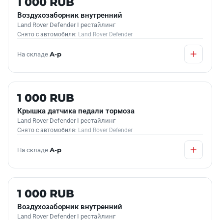
1 000 RUB
Воздухозаборник внутренний
Land Rover Defender I рестайлинг
Снято с автомобиля:
Land Rover Defender
На складе
А-р
Б/У В НАЛИЧИИ
1 000 RUB
Крышка датчика педали тормоза
Land Rover Defender I рестайлинг
Снято с автомобиля:
Land Rover Defender
На складе
А-р
Б/У В НАЛИЧИИ
1 000 RUB
Воздухозаборник внутренний
Land Rover Defender I рестайлинг