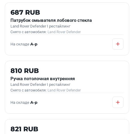
Б/У В НАЛИЧИИ
687 RUB
Патрубок омывателя лобового стекла
Land Rover Defender I рестайлинг
Снято с автомобиля:
Land Rover Defender
На складе
А-р
Б/У В НАЛИЧИИ
810 RUB
Ручка потолочная внутренняя
Land Rover Defender I рестайлинг
Снято с автомобиля:
Land Rover Defender
На складе
А-р
Б/У В НАЛИЧИИ
821 RUB