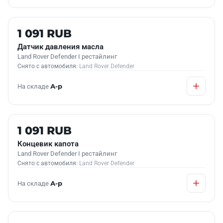
Б/У В НАЛИЧИИ
1 091 RUB
Датчик давления масла
Land Rover Defender I рестайлинг
Снято с автомобиля:
Land Rover Defender
На складе
А-р
Б/У В НАЛИЧИИ
1 091 RUB
Концевик капота
Land Rover Defender I рестайлинг
Снято с автомобиля:
Land Rover Defender
На складе
А-р