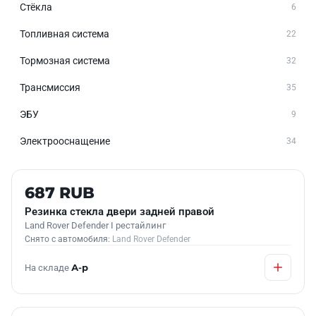
Стёкла
6
Топливная система
22
Тормозная система
32
Трансмиссия
35
ЭБУ
9
Электрооснащение
34
Б/У В НАЛИЧИИ
687 RUB
Резинка стекла двери задней правой
Land Rover Defender I рестайлинг
Снято с автомобиля:
Land Rover Defender
На складе
А-р