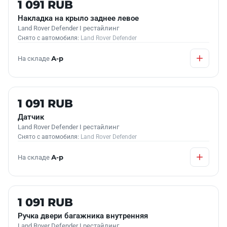
Б/У В НАЛИЧИИ
1 091 RUB
Накладка на крыло заднее левое
Land Rover Defender I рестайлинг
Снято с автомобиля:
Land Rover Defender
На складе
А-р
Б/У В НАЛИЧИИ
1 091 RUB
Датчик
Land Rover Defender I рестайлинг
Снято с автомобиля:
Land Rover Defender
На складе
А-р
Б/У В НАЛИЧИИ
1 091 RUB
Ручка двери багажника внутренняя
Land Rover Defender I рестайлинг