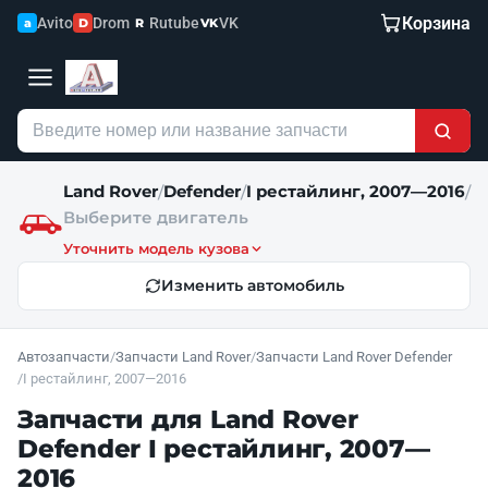
Корзина
Avito
Drom
Rutube
VK
a
D
R
VK
Land Rover
Defender
I рестайлинг, 2007—2016
/
/
/
Выберите двигатель
Уточнить модель кузова
Изменить автомобиль
Автозапчасти
/
Запчасти Land Rover
/
Запчасти Land Rover Defender
/
I рестайлинг, 2007—2016
Запчасти для Land Rover
Defender I рестайлинг, 2007—
2016