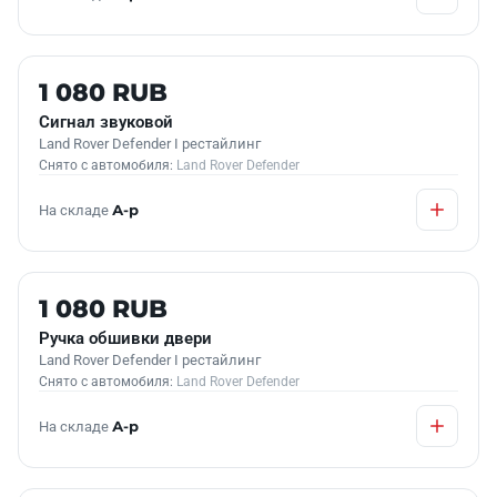
Б/У В НАЛИЧИИ
1 080 RUB
Сигнал звуковой
Land Rover Defender I рестайлинг
Снято с автомобиля:
Land Rover Defender
На складе
А-р
Б/У В НАЛИЧИИ
1 080 RUB
Ручка обшивки двери
Land Rover Defender I рестайлинг
Снято с автомобиля:
Land Rover Defender
На складе
А-р