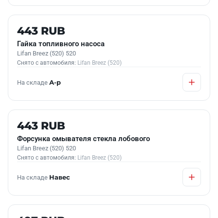
Б/У В НАЛИЧИИ
443 RUB
Гайка топливного насоса
Lifan Breez (520) 520
Снято с автомобиля:
Lifan Breez (520)
На складе
А-р
Б/У В НАЛИЧИИ
443 RUB
Форсунка омывателя стекла лобового
Lifan Breez (520) 520
Снято с автомобиля:
Lifan Breez (520)
На складе
Навес
Б/У В НАЛИЧИИ