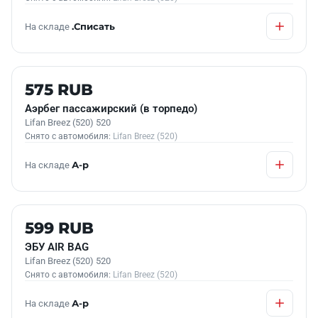
На складе
.Списать
Б/У В НАЛИЧИИ
575 RUB
Аэрбег пассажирский (в торпедо)
Lifan Breez (520) 520
Снято с автомобиля:
Lifan Breez (520)
На складе
А-р
Б/У В НАЛИЧИИ
599 RUB
ЭБУ АIR BAG
Lifan Breez (520) 520
Снято с автомобиля:
Lifan Breez (520)
На складе
А-р