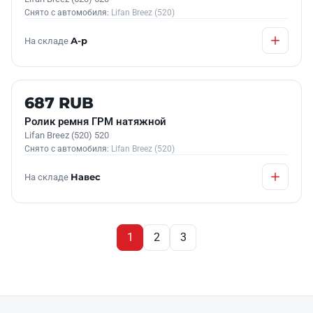
Снято с автомобиля:
Lifan Breez (520)
На складе
А-р
Б/У В НАЛИЧИИ
687 RUB
Ролик ремня ГРМ натяжной
Lifan Breez (520) 520
Снято с автомобиля:
Lifan Breez (520)
На складе
Навес
1
2
3