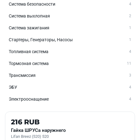
Система безопасности
4
Система выхлопная
2
Система зажигания
1
Стартеры, Генераторы, Насосы
1
Топливная система
4
Тормозная система
11
Трансмиссия
3
ЭБУ
4
Электрооснащение
4
Б/У В НАЛИЧИИ
216 RUB
Гайка ШРУСа наружнего
Lifan Breez (520) 520