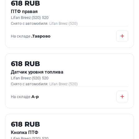
Б/У В НАЛИЧИИ
618 RUB
ПТФ правая
Lifan Breez (520) 520
Снято с автомобиля:
Lifan Breez (520)
На складе
.Таврово
Б/У В НАЛИЧИИ
618 RUB
Датчик уровня топлива
Lifan Breez (520) 520
Снято с автомобиля:
Lifan Breez (520)
На складе
А-р
Б/У В НАЛИЧИИ
618 RUB
Кнопка ПТФ
Lifan Breez (520) 520