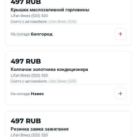
497 RUB
Крышка маслозаливной горловины
Lifan Breez (520) 520
Снято с автомобиля:
Lifan Breez (520)
На складе
Белгород
Б/У В НАЛИЧИИ
497 RUB
Колпачок золотника кондиционера
Lifan Breez (520) 520
Снято с автомобиля:
Lifan Breez (520)
На складе
Навес
Б/У В НАЛИЧИИ
497 RUB
Резинка замка зажигания
Lifan Breez (520) 520