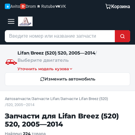
Корзина
Avito
Drom
Rutube
VK
a
D
R
VK
Lifan
Breez (520)
520, 2005—2014
/
/
/
Выберите двигатель
Уточнить модель кузова
Изменить автомобиль
Автозапчасти
/
Запчасти Lifan
/
Запчасти Lifan Breez (520)
/
520, 2005—2014
Запчасти для Lifan Breez (520)
520, 2005—2014
224
Найдено
товара