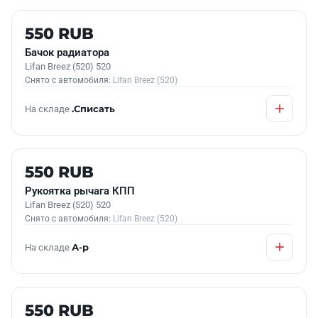
Б/У В НАЛИЧИИ
550 RUB
Бачок радиатора
Lifan Breez (520) 520
Снято с автомобиля:
Lifan Breez (520)
На складе
.Списать
Б/У В НАЛИЧИИ
550 RUB
Рукоятка рычага КПП
Lifan Breez (520) 520
Снято с автомобиля:
Lifan Breez (520)
На складе
А-р
Б/У В НАЛИЧИИ
550 RUB