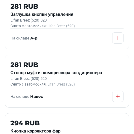
Б/У В НАЛИЧИИ
281 RUB
Заглушка кнопки управления
Lifan Breez (520) 520
Снято с автомобиля:
Lifan Breez (520)
На складе
А-р
Б/У В НАЛИЧИИ
281 RUB
Стопор муфты компрессора кондиционера
Lifan Breez (520) 520
Снято с автомобиля:
Lifan Breez (520)
На складе
Навес
Б/У В НАЛИЧИИ
294 RUB
Кнопка корректора фар