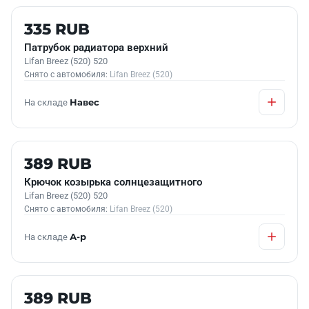
Б/У В НАЛИЧИИ
335 RUB
Патрубок радиатора верхний
Lifan Breez (520) 520
Снято с автомобиля:
Lifan Breez (520)
На складе
Навес
Б/У В НАЛИЧИИ
389 RUB
Крючок козырька солнцезащитного
Lifan Breez (520) 520
Снято с автомобиля:
Lifan Breez (520)
На складе
А-р
Б/У В НАЛИЧИИ
389 RUB