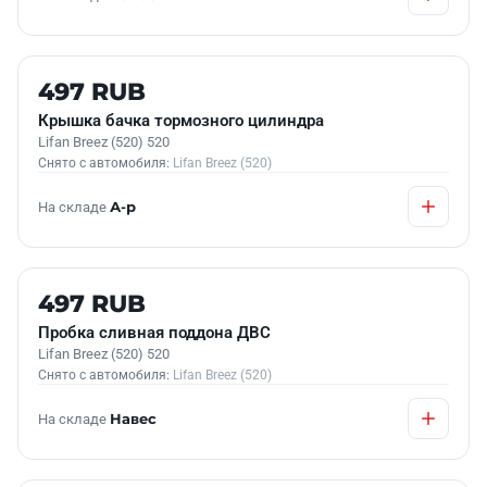
Б/У В НАЛИЧИИ
497 RUB
Крышка бачка тормозного цилиндра
Lifan Breez (520) 520
Снято с автомобиля:
Lifan Breez (520)
На складе
А-р
Б/У В НАЛИЧИИ
497 RUB
Пробка сливная поддона ДВС
Lifan Breez (520) 520
Снято с автомобиля:
Lifan Breez (520)
На складе
Навес