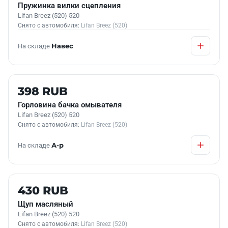
Пружинка вилки сцепления
Lifan Breez (520) 520
Снято с автомобиля:
Lifan Breez (520)
На складе
Навес
Б/У В НАЛИЧИИ
398 RUB
Горловина бачка омывателя
Lifan Breez (520) 520
Снято с автомобиля:
Lifan Breez (520)
На складе
А-р
Б/У В НАЛИЧИИ
430 RUB
Щуп масляный
Lifan Breez (520) 520
Снято с автомобиля:
Lifan Breez (520)