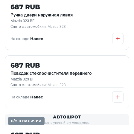
Б/У В НАЛИЧИИ
687 RUB
Ручка двери наружная левая
Mazda 323 BF
Снято с автомобиля:
Mazda 323
На складе
Навес
Б/У В НАЛИЧИИ
687 RUB
Поводок стеклоочистителя переднего
Mazda 323 BF
Снято с автомобиля:
Mazda 323
На складе
Навес
АВТОШРОТ
Б/У В НАЛИЧИИ
фото уточняйте у менеджера