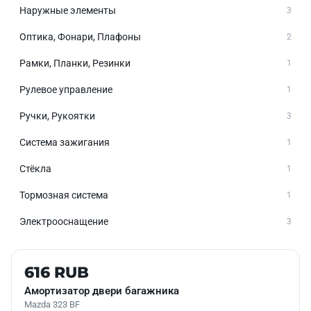
Наружные элементы
3
Оптика, Фонари, Плафоны
2
Рамки, Планки, Резинки
1
Рулевое управление
1
Ручки, Рукоятки
3
Система зажигания
1
Стёкла
1
Тормозная система
1
Электрооснащение
3
Б/У В НАЛИЧИИ
616 RUB
Амортизатор двери багажника
Mazda 323 BF