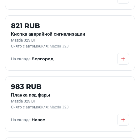
Б/У В НАЛИЧИИ
821 RUB
Кнопка аварийной сигнализации
Mazda 323 BF
Снято с автомобиля:
Mazda 323
На складе
Белгород
Б/У В НАЛИЧИИ
983 RUB
Планка под фары
Mazda 323 BF
Снято с автомобиля:
Mazda 323
На складе
Навес