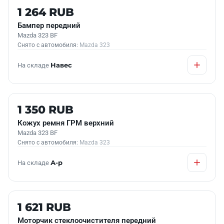
Б/У В НАЛИЧИИ
1 264 RUB
Бампер передний
Mazda 323 BF
Снято с автомобиля:
Mazda 323
На складе
Навес
Б/У В НАЛИЧИИ
1 350 RUB
Кожух ремня ГРМ верхний
Mazda 323 BF
Снято с автомобиля:
Mazda 323
На складе
А-р
Б/У В НАЛИЧИИ
1 621 RUB
Моторчик стеклоочистителя передний