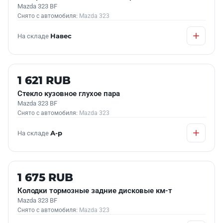
Mazda 323 BF
Снято с автомобиля:
Mazda 323
На складе
Навес
Б/У В НАЛИЧИИ
1 621 RUB
Стекло кузовное глухое пара
Mazda 323 BF
Снято с автомобиля:
Mazda 323
На складе
А-р
Б/У В НАЛИЧИИ
1 675 RUB
Колодки тормозные задние дисковые км-т
Mazda 323 BF
Снято с автомобиля:
Mazda 323