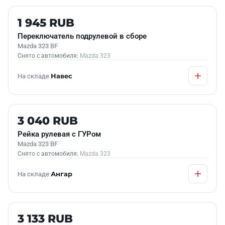
Б/У В НАЛИЧИИ
1 945 RUB
Переключатель подрулевой в сборе
Mazda 323 BF
Снято с автомобиля:
Mazda 323
На складе
Навес
Б/У В НАЛИЧИИ
3 040 RUB
Рейка рулевая с ГУРом
Mazda 323 BF
Снято с автомобиля:
Mazda 323
На складе
Ангар
Б/У В НАЛИЧИИ
3 133 RUB