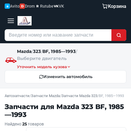
Корзина
Avito
Drom
Rutube
VK
a
D
R
VK
Mazda
323
BF, 1985—1993
/
/
/
Выберите двигатель
Уточнить модель кузова
Изменить автомобиль
Автозапчасти
/
Запчасти Mazda
/
Запчасти Mazda 323
/
BF, 1985—1993
Запчасти для Mazda 323 BF, 1985
—1993
25
Найдено
товаров