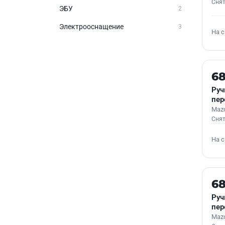
Снят
ЭБУ
2
Электрооснащение
3
На 
Б/У
6
Руч
пер
Mazd
Снят
На 
Б/У
6
Руч
пер
Mazd