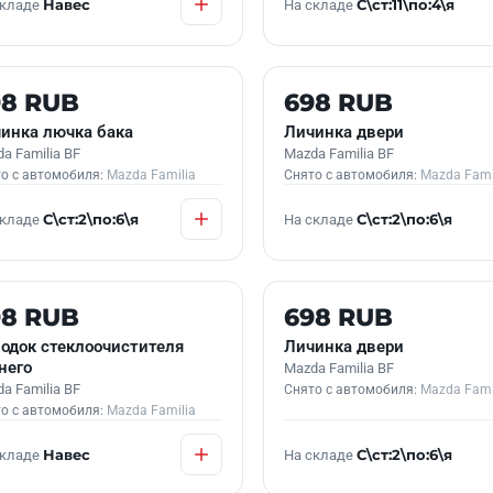
складе
Навес
На складе
С\ст:11\по:4\я
 В НАЛИЧИИ
Б/У В НАЛИЧИИ
98 RUB
698 RUB
инка лючка бака
Личинка двери
a Familia BF
Mazda Familia BF
о с автомобиля:
Mazda Familia
Снято с автомобиля:
Mazda Fami
складе
С\ст:2\по:6\я
На складе
С\ст:2\по:6\я
 В НАЛИЧИИ
Б/У В НАЛИЧИИ
98 RUB
698 RUB
одок стеклоочистителя
Личинка двери
него
Mazda Familia BF
a Familia BF
Снято с автомобиля:
Mazda Fami
о с автомобиля:
Mazda Familia
складе
Навес
На складе
С\ст:2\по:6\я