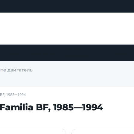
Оплата и
Блог
Контакты
Ещё
доставка
те двигатель
BF, 1985—1994
Familia BF, 1985—1994