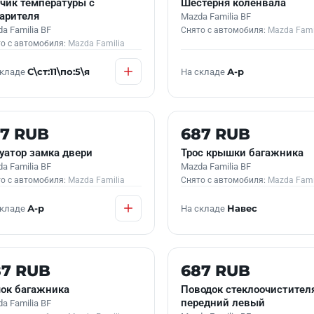
чик температуры с
Шестерня коленвала
арителя
Mazda Familia BF
a Familia BF
Снято с автомобиля:
Mazda Fami
о с автомобиля:
Mazda Familia
складе
С\ст:11\по:5\я
На складе
А-р
 В НАЛИЧИИ
Б/У В НАЛИЧИИ
57 RUB
687 RUB
уатор замка двери
Трос крышки багажника
a Familia BF
Mazda Familia BF
о с автомобиля:
Mazda Familia
Снято с автомобиля:
Mazda Fami
складе
А-р
На складе
Навес
 В НАЛИЧИИ
Б/У В НАЛИЧИИ
87 RUB
687 RUB
ок багажника
Поводок стеклоочистител
передний левый
a Familia BF