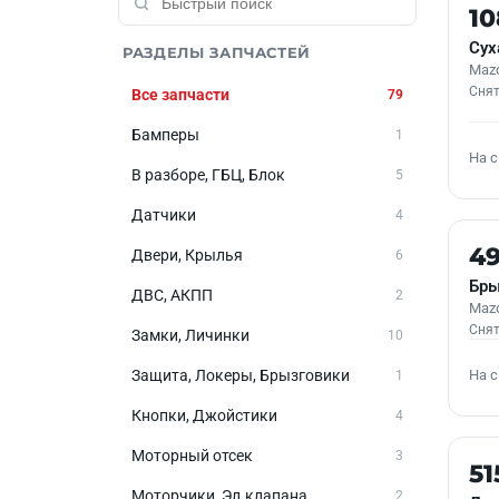
Б/У
1
Сух
РАЗДЕЛЫ ЗАПЧАСТЕЙ
Mazd
Снят
Все запчасти
79
Бамперы
1
На 
В разборе, ГБЦ, Блок
5
Датчики
4
Б/У
4
Двери, Крылья
6
Бры
ДВС, АКПП
2
Mazd
Снят
Замки, Личинки
10
На 
Защита, Локеры, Брызговики
1
Кнопки, Джойстики
4
Моторный отсек
3
Б/У
51
Моторчики, Эл.клапана
2