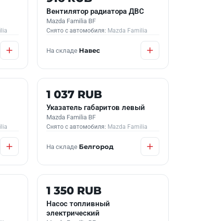
Вентилятор радиатора ДВС
Mazda Familia BF
lia
Снято с автомобиля:
Mazda Familia
На складе
Навес
Б/У В НАЛИЧИИ
1 037 RUB
Указатель габаритов левый
Mazda Familia BF
lia
Снято с автомобиля:
Mazda Familia
На складе
Белгород
Б/У В НАЛИЧИИ
1 350 RUB
Насос топливный
электрический