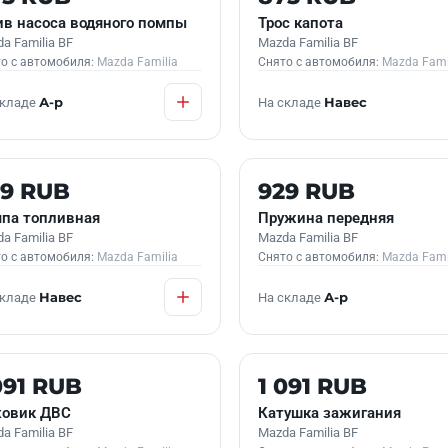
в насоса водяного помпы
Трос капота
a Familia BF
Mazda Familia BF
о с автомобиля:
Mazda Familia
Снято с автомобиля:
Mazda Fami
складе
А-р
На складе
Навес
 В НАЛИЧИИ
Б/У В НАЛИЧИИ
29 RUB
929 RUB
па топливная
Пружина передняя
a Familia BF
Mazda Familia BF
о с автомобиля:
Mazda Familia
Снято с автомобиля:
Mazda Fami
складе
Навес
На складе
А-р
 В НАЛИЧИИ
Б/У В НАЛИЧИИ
091 RUB
1 091 RUB
овик ДВС
Катушка зажигания
a Familia BF
Mazda Familia BF