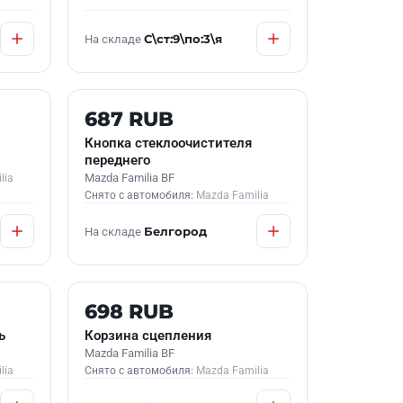
На складе
С\ст:9\по:3\я
Б/У В НАЛИЧИИ
687 RUB
Кнопка стеклоочистителя
переднего
Mazda Familia BF
lia
Снято с автомобиля:
Mazda Familia
На складе
Белгород
Б/У В НАЛИЧИИ
698 RUB
ь
Корзина сцепления
Mazda Familia BF
lia
Снято с автомобиля:
Mazda Familia