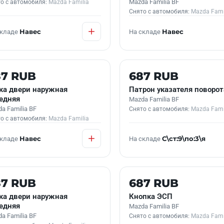
Mazda Familia BF
о с автомобиля:
Mazda Familia
Снято с автомобиля:
Mazda Fami
складе
Навес
На складе
Навес
 В НАЛИЧИИ
Б/У В НАЛИЧИИ
87 RUB
687 RUB
ка двери наружная
Патрон указателя поворот
едняя
Mazda Familia BF
a Familia BF
Снято с автомобиля:
Mazda Fami
о с автомобиля:
Mazda Familia
складе
Навес
На складе
С\ст:9\по:3\я
 В НАЛИЧИИ
Б/У В НАЛИЧИИ
87 RUB
687 RUB
ка двери наружная
Кнопка ЭСП
едняя
Mazda Familia BF
a Familia BF
Снято с автомобиля:
Mazda Fami