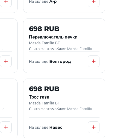
На складе
А-р
Б/У В НАЛИЧИИ
698 RUB
Переключатель печки
Mazda Familia BF
lia
Снято с автомобиля:
Mazda Familia
На складе
Белгород
Б/У В НАЛИЧИИ
698 RUB
Трос газа
Mazda Familia BF
lia
Снято с автомобиля:
Mazda Familia
На складе
Навес