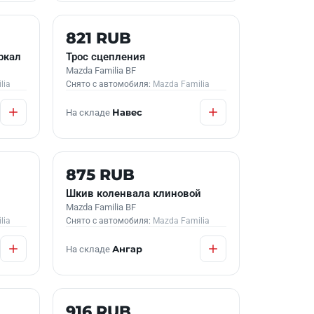
Б/У В НАЛИЧИИ
821 RUB
ркал
Трос сцепления
Mazda Familia BF
lia
Снято с автомобиля:
Mazda Familia
На складе
Навес
Б/У В НАЛИЧИИ
875 RUB
Шкив коленвала клиновой
Mazda Familia BF
lia
Снято с автомобиля:
Mazda Familia
На складе
Ангар
Б/У В НАЛИЧИИ
916 RUB