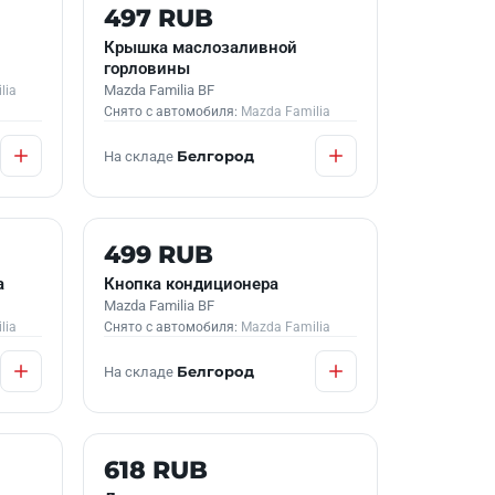
Б/У В НАЛИЧИИ
497 RUB
Крышка маслозаливной
горловины
Mazda Familia BF
lia
Снято с автомобиля:
Mazda Familia
На складе
Белгород
Б/У В НАЛИЧИИ
499 RUB
а
Кнопка кондиционера
Mazda Familia BF
lia
Снято с автомобиля:
Mazda Familia
На складе
Белгород
Б/У В НАЛИЧИИ
618 RUB