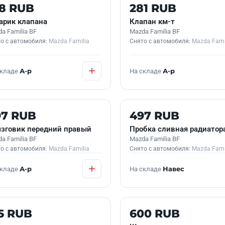
 В НАЛИЧИИ
Б/У В НАЛИЧИИ
08 RUB
281 RUB
арик клапана
Клапан км-т
a Familia BF
Mazda Familia BF
о с автомобиля:
Mazda Familia
Снято с автомобиля:
Mazda Fami
складе
А-р
На складе
А-р
 В НАЛИЧИИ
Б/У В НАЛИЧИИ
97 RUB
497 RUB
зговик передний правый
Пробка сливная радиатор
a Familia BF
Mazda Familia BF
о с автомобиля:
Mazda Familia
Снято с автомобиля:
Mazda Fami
складе
А-р
На складе
Навес
 В НАЛИЧИИ
Б/У В НАЛИЧИИ
5 RUB
600 RUB