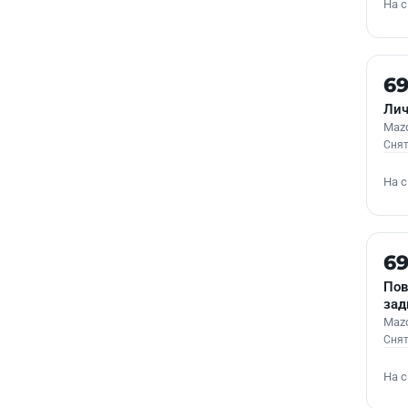
На 
Б/У
6
Лич
Mazd
Снят
На 
Б/У
6
Пов
зад
Mazd
Снят
На 