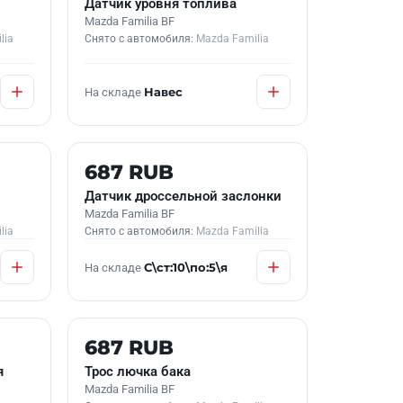
Датчик уровня топлива
Mazda Familia BF
lia
Снято с автомобиля:
Mazda Familia
На складе
Навес
Б/У В НАЛИЧИИ
687 RUB
Датчик дроссельной заслонки
Mazda Familia BF
lia
Снято с автомобиля:
Mazda Familia
На складе
С\ст:10\по:5\я
Б/У В НАЛИЧИИ
687 RUB
я
Трос лючка бака
Mazda Familia BF