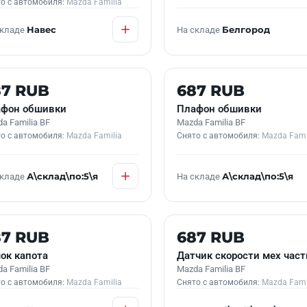
о с автомобиля:
Mazda Familia
складе
Навес
На складе
Белгород
 В НАЛИЧИИ
Б/У В НАЛИЧИИ
87 RUB
687 RUB
фон обшивки
Плафон обшивки
a Familia BF
Mazda Familia BF
о с автомобиля:
Mazda Familia
Снято с автомобиля:
Mazda Fami
складе
А\склад\по:5\я
На складе
А\склад\по:5\я
 В НАЛИЧИИ
Б/У В НАЛИЧИИ
87 RUB
687 RUB
ок капота
Датчик скорости мех част
a Familia BF
Mazda Familia BF
о с автомобиля:
Mazda Familia
Снято с автомобиля:
Mazda Fami