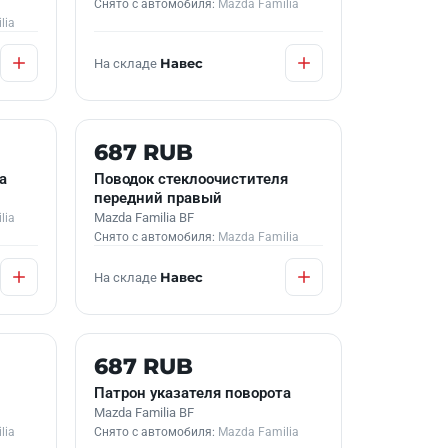
Снято с автомобиля:
Mazda Familia
lia
На складе
Навес
Б/У В НАЛИЧИИ
687 RUB
а
Поводок стеклоочистителя
передний правый
Mazda Familia BF
lia
Снято с автомобиля:
Mazda Familia
На складе
Навес
Б/У В НАЛИЧИИ
687 RUB
Патрон указателя поворота
Mazda Familia BF
lia
Снято с автомобиля:
Mazda Familia