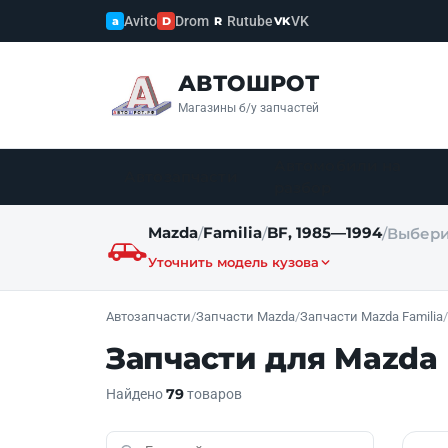
Avito
Drom
Rutube
VK
a
D
R
VK
АВТОШРОТ
Магазины б/у запчастей
Автомобили на
Автозапчасти
разбор
Mazda
Familia
BF, 1985—1994
/
/
/
Выбери
Уточнить модель кузова
Автозапчасти
/
Запчасти Mazda
/
Запчасти Mazda Familia
/
Запчасти для Mazda 
79
Найдено
товаров