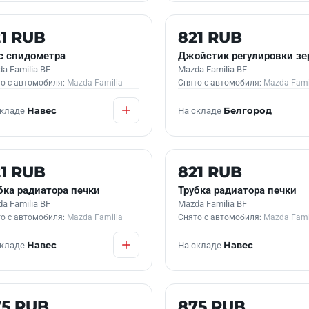
 В НАЛИЧИИ
Б/У В НАЛИЧИИ
1 RUB
821 RUB
с спидометра
Джойстик регулировки зе
a Familia BF
Mazda Familia BF
о с автомобиля:
Mazda Familia
Снято с автомобиля:
Mazda Fami
складе
Навес
На складе
Белгород
 В НАЛИЧИИ
Б/У В НАЛИЧИИ
1 RUB
821 RUB
бка радиатора печки
Трубка радиатора печки
a Familia BF
Mazda Familia BF
о с автомобиля:
Mazda Familia
Снято с автомобиля:
Mazda Fami
складе
Навес
На складе
Навес
 В НАЛИЧИИ
Б/У В НАЛИЧИИ
75 RUB
875 RUB