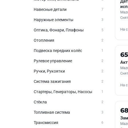
Дат
исп
Навесные детали
7
Mazd
Снят
Наружные элементы
3
На 
Оптика, Фонари, Плафоны
5
Отопления
2
Подвеска передних колёс
1
Б/У
6
Рулевое управление
2
Акт
Mazd
Ручки, Рукоятки
2
Снят
Система зажигания
2
На 
Стартеры, Генераторы, Насосы
1
Стёкла
2
Б/У
6
Топливная система
3
Зам
Трансмиссия
6
Mazd