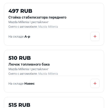
Б/У В НАЛИЧИИ
497 RUB
Стойка стабилизатора переднего
Mazda Millenia I рестайлинг
Снято с автомобиля:
Mazda Millenia
На складе
А-р
Б/У В НАЛИЧИИ
510 RUB
Лючок топливного бака
Mazda Millenia I рестайлинг
Снято с автомобиля:
Mazda Millenia
На складе
Навес
Б/У В НАЛИЧИИ
515 RUB