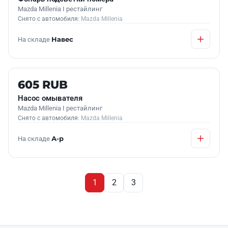
Mazda Millenia I рестайлинг
Снято с автомобиля:
Mazda Millenia
На складе
Навес
Б/У В НАЛИЧИИ
605 RUB
Насос омывателя
Mazda Millenia I рестайлинг
Снято с автомобиля:
Mazda Millenia
На складе
А-р
1
2
3