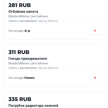
Б/У В НАЛИЧИИ
281 RUB
Отбойник капота
Mazda Millenia I рестайлинг
Снято с автомобиля:
Mazda Millenia
На складе
А-р
Б/У В НАЛИЧИИ
311 RUB
Гнездо прикуривателя
Mazda Millenia I рестайлинг
Снято с автомобиля:
Mazda Millenia
На складе
Навес
Б/У В НАЛИЧИИ
335 RUB
Патрубок радиатора нижний