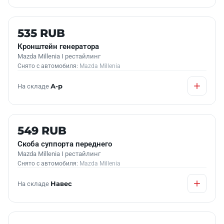
Б/У В НАЛИЧИИ
535 RUB
Кронштейн генератора
Mazda Millenia I рестайлинг
Снято с автомобиля:
Mazda Millenia
На складе
А-р
Б/У В НАЛИЧИИ
549 RUB
Скоба суппорта переднего
Mazda Millenia I рестайлинг
Снято с автомобиля:
Mazda Millenia
На складе
Навес
Б/У В НАЛИЧИИ