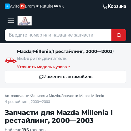
Корзина
Avito
Drom
Rutube
VK
a
D
R
VK
Mazda
Millenia
I рестайлинг, 2000—2003
/
/
/
Выберите двигатель
Уточнить модель кузова
Изменить автомобиль
Автозапчасти
/
Запчасти Mazda
/
Запчасти Mazda Millenia
/
I рестайлинг, 2000—2003
Запчасти для Mazda Millenia I
рестайлинг, 2000—2003
195
Найдено
товаров