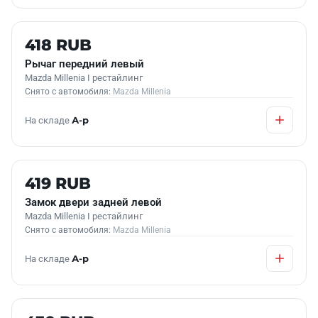
Б/У В НАЛИЧИИ
418 RUB
Рычаг передний левый
Mazda Millenia I рестайлинг
Снято с автомобиля:
Mazda Millenia
На складе
А-р
Б/У В НАЛИЧИИ
419 RUB
Замок двери задней левой
Mazda Millenia I рестайлинг
Снято с автомобиля:
Mazda Millenia
На складе
А-р
Б/У В НАЛИЧИИ