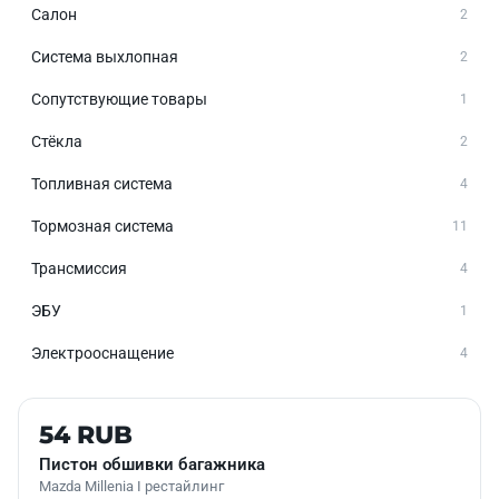
Салон
2
Система выхлопная
2
Сопутствующие товары
1
Стёкла
2
Топливная система
4
Тормозная система
11
Трансмиссия
4
ЭБУ
1
Электрооснащение
4
Б/У В НАЛИЧИИ
54 RUB
Пистон обшивки багажника
Mazda Millenia I рестайлинг