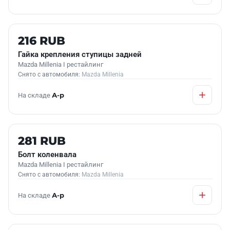
Б/У В НАЛИЧИИ
216 RUB
Гайка крепления ступицы задней
Mazda Millenia I рестайлинг
Снято с автомобиля:
Mazda Millenia
На складе
А-р
Б/У В НАЛИЧИИ
281 RUB
Болт коленвала
Mazda Millenia I рестайлинг
Снято с автомобиля:
Mazda Millenia
На складе
А-р