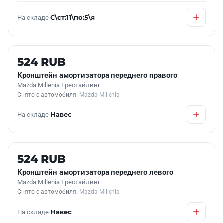
На складе
С\ст:11\по:5\я
Б/У В НАЛИЧИИ
524 RUB
Кронштейн амортизатора переднего правого
Mazda Millenia I рестайлинг
Снято с автомобиля:
Mazda Millenia
На складе
Навес
Б/У В НАЛИЧИИ
524 RUB
Кронштейн амортизатора переднего левого
Mazda Millenia I рестайлинг
Снято с автомобиля:
Mazda Millenia
На складе
Навес