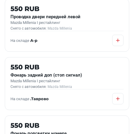
Б/У В НАЛИЧИИ
550 RUB
Проводка двери передней левой
Mazda Millenia I рестайлинг
Снято с автомобиля:
Mazda Millenia
На складе
А-р
Б/У В НАЛИЧИИ
550 RUB
Фонарь задний доп (стоп сигнал)
Mazda Millenia I рестайлинг
Снято с автомобиля:
Mazda Millenia
На складе
.Таврово
Б/У В НАЛИЧИИ
550 RUB
Фонарь подсветки номера