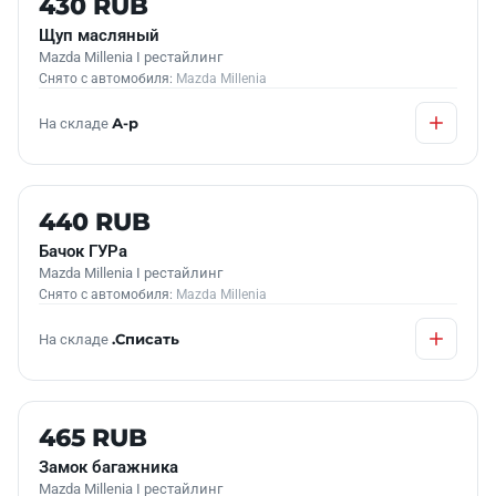
430 RUB
Щуп масляный
Mazda Millenia I рестайлинг
Снято с автомобиля:
Mazda Millenia
На складе
А-р
Б/У В НАЛИЧИИ
440 RUB
Бачок ГУРа
Mazda Millenia I рестайлинг
Снято с автомобиля:
Mazda Millenia
На складе
.Списать
Б/У В НАЛИЧИИ
465 RUB
Замок багажника
Mazda Millenia I рестайлинг