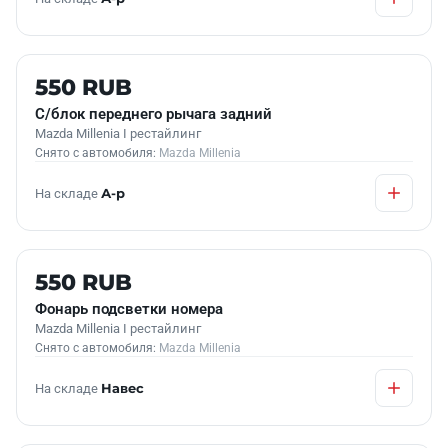
Б/У В НАЛИЧИИ
550 RUB
С/блок переднего рычага задний
Mazda Millenia I рестайлинг
Снято с автомобиля:
Mazda Millenia
На складе
А-р
Б/У В НАЛИЧИИ
550 RUB
Фонарь подсветки номера
Mazda Millenia I рестайлинг
Снято с автомобиля:
Mazda Millenia
На складе
Навес