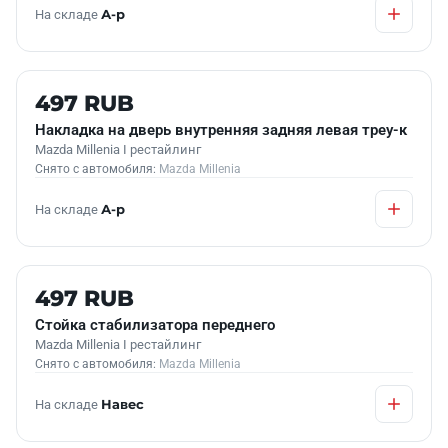
На складе
А-р
Б/У В НАЛИЧИИ
497 RUB
Накладка на дверь внутренняя задняя левая треу-к
Mazda Millenia I рестайлинг
Снято с автомобиля:
Mazda Millenia
На складе
А-р
Б/У В НАЛИЧИИ
497 RUB
Стойка стабилизатора переднего
Mazda Millenia I рестайлинг
Снято с автомобиля:
Mazda Millenia
На складе
Навес