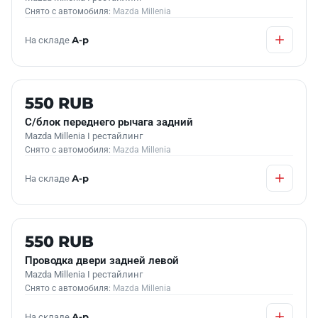
Снято с автомобиля:
Mazda Millenia
На складе
А-р
Б/У В НАЛИЧИИ
550 RUB
С/блок переднего рычага задний
Mazda Millenia I рестайлинг
Снято с автомобиля:
Mazda Millenia
На складе
А-р
Б/У В НАЛИЧИИ
550 RUB
Проводка двери задней левой
Mazda Millenia I рестайлинг
Снято с автомобиля:
Mazda Millenia
На складе
А-р