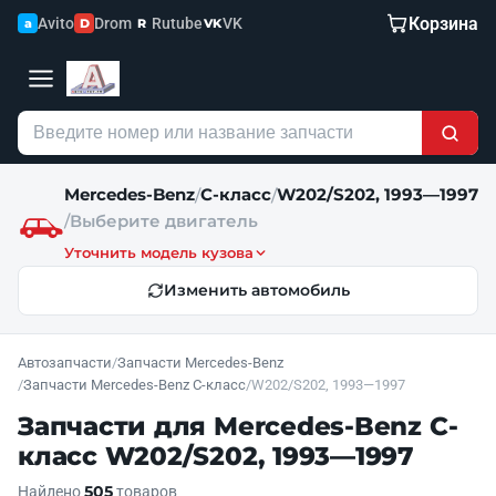
Корзина
Avito
Drom
Rutube
VK
a
D
R
VK
Mercedes-Benz
C-класс
W202/S202, 1993—1997
/
/
/
Выберите двигатель
Уточнить модель кузова
Изменить автомобиль
Автозапчасти
/
Запчасти Mercedes-Benz
/
Запчасти Mercedes-Benz C-класс
/
W202/S202, 1993—1997
Запчасти для Mercedes-Benz C-
класс W202/S202, 1993—1997
505
Найдено
товаров