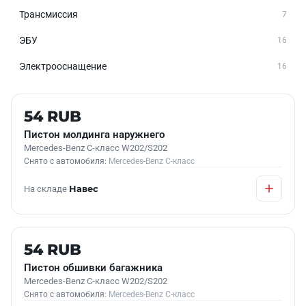
Трансмиссия
7
ЭБУ
16
Электрооснащение
16
Б/У В НАЛИЧИИ
54 RUB
Пистон молдинга наружнего
Mercedes-Benz C-класс W202/S202
Снято с автомобиля:
Mercedes-Benz C-класс
На складе
Навес
Б/У В НАЛИЧИИ
54 RUB
Пистон обшивки багажника
Mercedes-Benz C-класс W202/S202
Снято с автомобиля:
Mercedes-Benz C-класс