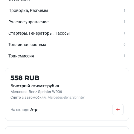
Проводка, Разъемы
1
Рулевое управление
1
Стартеры, Генераторы, Насосы
1
Топливная система
6
Трансмиссия
1
Б/У В НАЛИЧИИ
558 RUB
Быстрый съем+трубка
Mercedes-Benz Sprinter W906
Снято с автомобиля:
Mercedes-Benz Sprinter
На складе
А-р
Б/У В НАЛИЧИИ