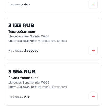
На складе
А-р
Б/У В НАЛИЧИИ
3 133 RUB
Теплообменник
Mercedes-Benz Sprinter W906
Снято с автомобиля:
Mercedes-Benz Sprinter
На складе
.Таврово
Б/У В НАЛИЧИИ
3 554 RUB
Рампа топливная
Mercedes-Benz Sprinter W906
Снято с автомобиля:
Mercedes-Benz Sprinter
На складе
А-р