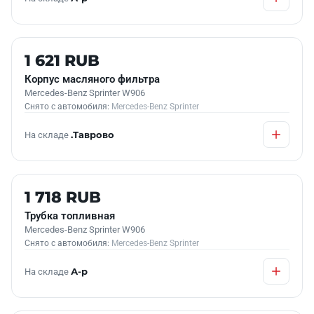
Б/У В НАЛИЧИИ
1 621 RUB
Корпус масляного фильтра
Mercedes-Benz Sprinter W906
Снято с автомобиля:
Mercedes-Benz Sprinter
На складе
.Таврово
Б/У В НАЛИЧИИ
1 718 RUB
Трубка топливная
Mercedes-Benz Sprinter W906
Снято с автомобиля:
Mercedes-Benz Sprinter
На складе
А-р