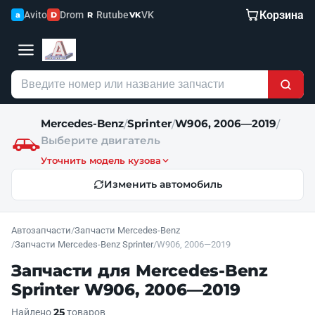
Корзина
Avito
Drom
Rutube
VK
a
D
R
VK
Mercedes-Benz
Sprinter
W906, 2006—2019
/
/
/
Выберите двигатель
Уточнить модель кузова
Изменить автомобиль
Автозапчасти
/
Запчасти Mercedes-Benz
/
Запчасти Mercedes-Benz Sprinter
/
W906, 2006—2019
Запчасти для Mercedes-Benz
Sprinter W906, 2006—2019
25
Найдено
товаров