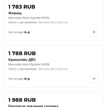
Б/У В НАЛИЧИИ
1 783 RUB
Фланец
Mercedes-Benz Sprinter W906
Снято с автомобиля:
Mercedes-Benz Sprinter
На складе
А-р
Б/У В НАЛИЧИИ
1 788 RUB
Кронштейн ДВС
Mercedes-Benz Sprinter W906
Снято с автомобиля:
Mercedes-Benz Sprinter
На складе
А-р
Б/У В НАЛИЧИИ
1 988 RUB
Регулятор давления топлива