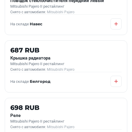
Поводок стеклоочистителя передний левый
Mitsubishi Pajero II рестайлинг
Снято с автомобиля:
Mitsubishi Pajero
На складе
Навес
Б/У В НАЛИЧИИ
687 RUB
Крышка радиатора
Mitsubishi Pajero II рестайлинг
Снято с автомобиля:
Mitsubishi Pajero
На складе
Белгород
Б/У В НАЛИЧИИ
698 RUB
Реле
Mitsubishi Pajero II рестайлинг
Снято с автомобиля:
Mitsubishi Pajero