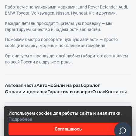
Работаем с популярными марками: Land Rover Defender, Audi,
BMW, Toyota, Volkswagen, Nissan, Hyundai, Kia и другими.
Каждая деталь проходит тщательную проверку — мы
гарантируем качество и надёжность запчастей.
Поможем быстро подобрать нужную запчасть — просто
сообщите марку, модель и поколение автомобиля.
Организуем отправку деталей любых габаритов: доставляем
по всей России и в другие страны.
Автозапчасти
Автомобили на разбор
Блог
Оплата и доставка
Гарантия и возврат
О нас
Контакты
© 2026. Все права защищены.
Используем cookies для работы сайта и аналитики.
Политика конфиденциальности
Подробнее
Согласие на обработку персональных данных
Соглашаюсь
Работает на SoftRazborki Сайты