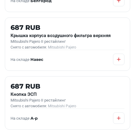
На складе
Белгород
Б/У В НАЛИЧИИ
687 RUB
Крышка корпуса воздушного фильтра верхняя
Mitsubishi Pajero II рестайлинг
Снято с автомобиля:
Mitsubishi Pajero
На складе
Навес
Б/У В НАЛИЧИИ
687 RUB
Кнопка ЭСП
Mitsubishi Pajero II рестайлинг
Снято с автомобиля:
Mitsubishi Pajero
На складе
А-р