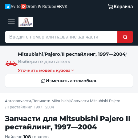
Корзина
Avito
Drom
Rutube
VK
a
D
R
VK
Mitsubishi
Pajero
II рестайлинг, 1997—2004
/
/
/
Выберите двигатель
Уточнить модель кузова
Изменить автомобиль
Автозапчасти
/
Запчасти Mitsubishi
/
Запчасти Mitsubishi Pajero
/
II рестайлинг, 1997—2004
Запчасти для Mitsubishi Pajero II
рестайлинг, 1997—2004
108
Найдено
товаров