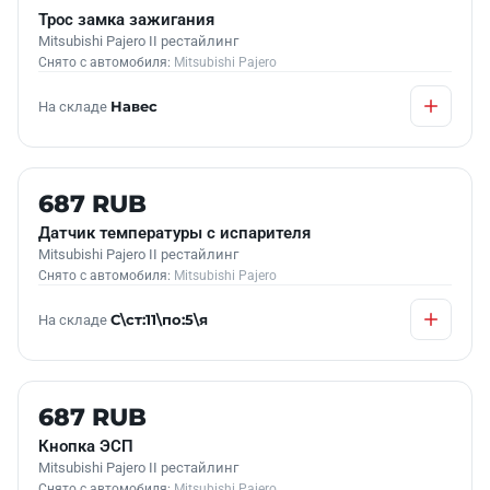
Трос замка зажигания
Mitsubishi Pajero II рестайлинг
Снято с автомобиля:
Mitsubishi Pajero
На складе
Навес
Б/У В НАЛИЧИИ
687 RUB
Датчик температуры с испарителя
Mitsubishi Pajero II рестайлинг
Снято с автомобиля:
Mitsubishi Pajero
На складе
С\ст:11\по:5\я
Б/У В НАЛИЧИИ
687 RUB
Кнопка ЭСП
Mitsubishi Pajero II рестайлинг
Снято с автомобиля:
Mitsubishi Pajero