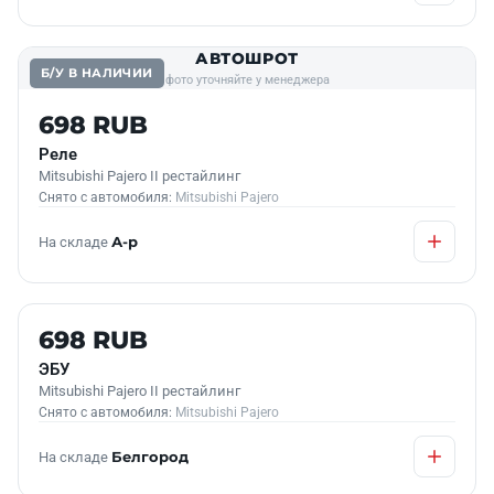
АВТОШРОТ
Б/У В НАЛИЧИИ
фото уточняйте у менеджера
698 RUB
Реле
Mitsubishi Pajero II рестайлинг
Снято с автомобиля:
Mitsubishi Pajero
На складе
А-р
Б/У В НАЛИЧИИ
698 RUB
ЭБУ
Mitsubishi Pajero II рестайлинг
Снято с автомобиля:
Mitsubishi Pajero
На складе
Белгород