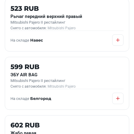
Б/У В НАЛИЧИИ
523 RUB
Рычаг передний верхний правый
Mitsubishi Pajero II рестайлинг
Снято с автомобиля:
Mitsubishi Pajero
На складе
Навес
Б/У В НАЛИЧИИ
599 RUB
ЭБУ АIR BAG
Mitsubishi Pajero II рестайлинг
Снято с автомобиля:
Mitsubishi Pajero
На складе
Белгород
Б/У В НАЛИЧИИ
602 RUB
Жабо левая