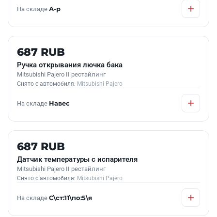
На складе
А-р
Б/У В НАЛИЧИИ
687 RUB
Ручка открывания лючка бака
Mitsubishi Pajero II рестайлинг
Снято с автомобиля:
Mitsubishi Pajero
На складе
Навес
Б/У В НАЛИЧИИ
687 RUB
Датчик температуры с испарителя
Mitsubishi Pajero II рестайлинг
Снято с автомобиля:
Mitsubishi Pajero
На складе
С\ст:11\по:5\я