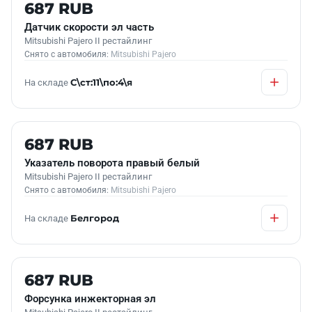
Б/У В НАЛИЧИИ
687 RUB
Датчик скорости эл часть
Mitsubishi Pajero II рестайлинг
Снято с автомобиля:
Mitsubishi Pajero
На складе
С\ст:11\по:4\я
Б/У В НАЛИЧИИ
687 RUB
Указатель поворота правый белый
Mitsubishi Pajero II рестайлинг
Снято с автомобиля:
Mitsubishi Pajero
На складе
Белгород
Б/У В НАЛИЧИИ
687 RUB
Форсунка инжекторная эл