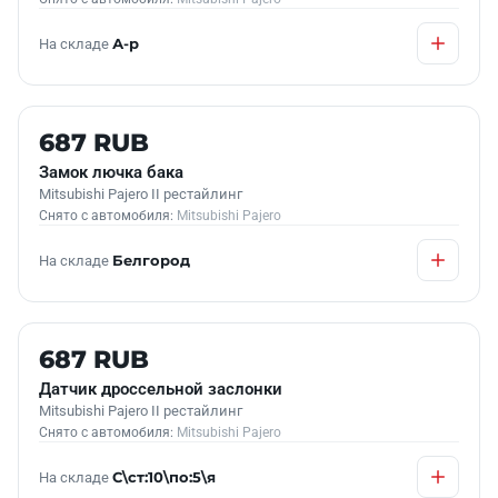
На складе
А-р
Б/У В НАЛИЧИИ
687 RUB
Замок лючка бака
Mitsubishi Pajero II рестайлинг
Снято с автомобиля:
Mitsubishi Pajero
На складе
Белгород
Б/У В НАЛИЧИИ
687 RUB
Датчик дроссельной заслонки
Mitsubishi Pajero II рестайлинг
Снято с автомобиля:
Mitsubishi Pajero
На складе
С\ст:10\по:5\я