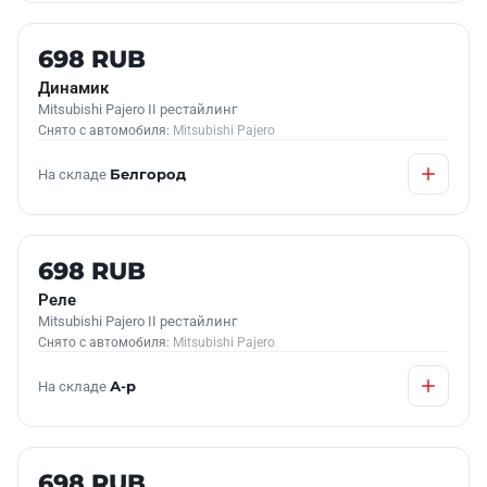
Б/У В НАЛИЧИИ
698 RUB
Динамик
Mitsubishi Pajero II рестайлинг
Снято с автомобиля:
Mitsubishi Pajero
На складе
Белгород
Б/У В НАЛИЧИИ
698 RUB
Реле
Mitsubishi Pajero II рестайлинг
Снято с автомобиля:
Mitsubishi Pajero
На складе
А-р
Б/У В НАЛИЧИИ
698 RUB