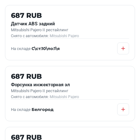
Б/У В НАЛИЧИИ
687 RUB
Датчик АВS задний
Mitsubishi Pajero II рестайлинг
Снято с автомобиля:
Mitsubishi Pajero
На складе
С\ст:10\по:1\я
Б/У В НАЛИЧИИ
687 RUB
Форсунка инжекторная эл
Mitsubishi Pajero II рестайлинг
Снято с автомобиля:
Mitsubishi Pajero
На складе
Белгород
Б/У В НАЛИЧИИ
687 RUB