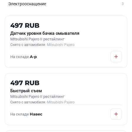
Электрооснащение
3
Б/У В НАЛИЧИИ
497 RUB
Датчик уровня бачка омывателя
Mitsubishi Pajero II рестайлинг
Снято с автомобиля:
Mitsubishi Pajero
На складе
А-р
Б/У В НАЛИЧИИ
497 RUB
Быстрый съем
Mitsubishi Pajero II рестайлинг
Снято с автомобиля:
Mitsubishi Pajero
На складе
Навес