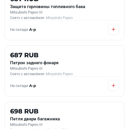
Защита горловины топливного бака
Mitsubishi Pajero III
Снято с автомобиля:
Mitsubishi Pajero
На складе
А-р
Б/У В НАЛИЧИИ
687 RUB
Патрон заднего фонаря
Mitsubishi Pajero III
Снято с автомобиля:
Mitsubishi Pajero
На складе
А-р
Б/У В НАЛИЧИИ
698 RUB
Петля двери багажника
Mitsubishi Pajero III