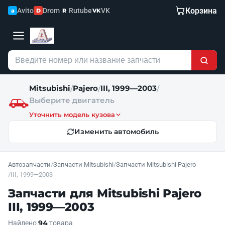
Корзина
Avito
Drom
Rutube
VK
a
D
R
VK
Mitsubishi
Pajero
III, 1999—2003
/
/
/
Выберите двигатель
Уточнить модель кузова
Изменить автомобиль
Автозапчасти
/
Запчасти Mitsubishi
/
Запчасти Mitsubishi Pajero
/
III, 1999—2003
Запчасти для Mitsubishi Pajero
III, 1999—2003
94
Найдено
товара