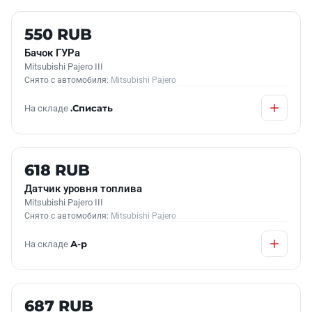
Б/У В НАЛИЧИИ
550 RUB
Бачок ГУРа
Mitsubishi Pajero III
Снято с автомобиля:
Mitsubishi Pajero
На складе
.Списать
Б/У В НАЛИЧИИ
618 RUB
Датчик уровня топлива
Mitsubishi Pajero III
Снято с автомобиля:
Mitsubishi Pajero
На складе
А-р
Б/У В НАЛИЧИИ
687 RUB