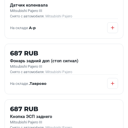
Датчик коленвала
Mitsubishi Pajero III
Снято с автомобиля:
Mitsubishi Pajero
На складе
А-р
Б/У В НАЛИЧИИ
687 RUB
Фонарь задний доп (стоп сигнал)
Mitsubishi Pajero III
Снято с автомобиля:
Mitsubishi Pajero
На складе
.Таврово
Б/У В НАЛИЧИИ
687 RUB
Кнопка ЭСП заднего
Mitsubishi Pajero III
Снято с автомобиля:
Mitsubishi Pajero