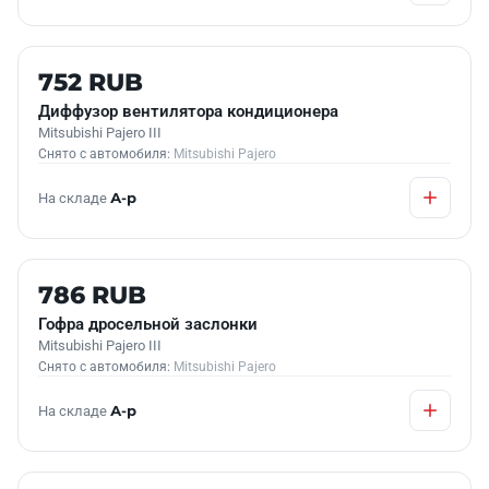
Б/У В НАЛИЧИИ
752 RUB
Диффузор вентилятора кондиционера
Mitsubishi Pajero III
Снято с автомобиля:
Mitsubishi Pajero
На складе
А-р
Б/У В НАЛИЧИИ
786 RUB
Гофра дросельной заслонки
Mitsubishi Pajero III
Снято с автомобиля:
Mitsubishi Pajero
На складе
А-р