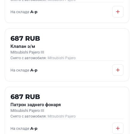
На складе
А-р
Б/У В НАЛИЧИИ
687 RUB
Клапан э/м
Mitsubishi Pajero III
Снято с автомобиля:
Mitsubishi Pajero
На складе
А-р
Б/У В НАЛИЧИИ
687 RUB
Патрон заднего фонаря
Mitsubishi Pajero III
Снято с автомобиля:
Mitsubishi Pajero
На складе
А-р