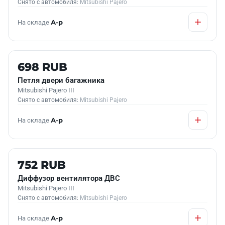
Снято с автомобиля:
Mitsubishi Pajero
На складе
А-р
Б/У В НАЛИЧИИ
698 RUB
Петля двери багажника
Mitsubishi Pajero III
Снято с автомобиля:
Mitsubishi Pajero
На складе
А-р
Б/У В НАЛИЧИИ
752 RUB
Диффузор вентилятора ДВС
Mitsubishi Pajero III
Снято с автомобиля:
Mitsubishi Pajero
На складе
А-р