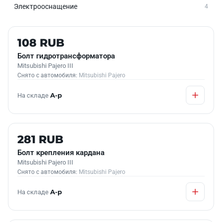
Электрооснащение
4
Б/У В НАЛИЧИИ
108 RUB
Болт гидротрансформатора
Mitsubishi Pajero III
Снято с автомобиля:
Mitsubishi Pajero
На складе
А-р
Б/У В НАЛИЧИИ
281 RUB
Болт крепления кардана
Mitsubishi Pajero III
Снято с автомобиля:
Mitsubishi Pajero
На складе
А-р