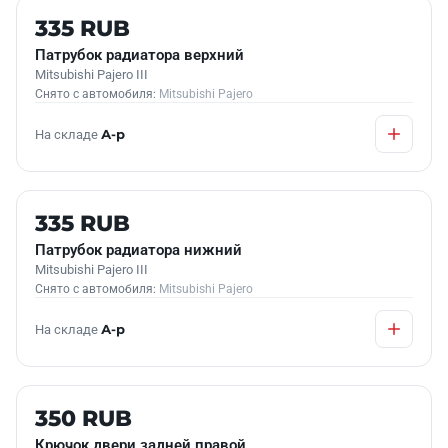
Б/У В НАЛИЧИИ
335 RUB
Патрубок радиатора верхний
Mitsubishi Pajero III
Снято с автомобиля:
Mitsubishi Pajero
На складе
А-р
Б/У В НАЛИЧИИ
335 RUB
Патрубок радиатора нижний
Mitsubishi Pajero III
Снято с автомобиля:
Mitsubishi Pajero
На складе
А-р
Б/У В НАЛИЧИИ
350 RUB
Крючок двери задней правой