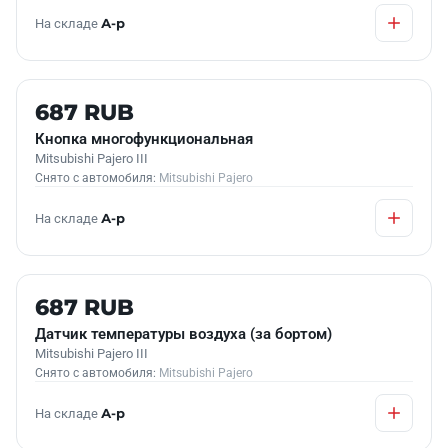
На складе
А-р
Б/У В НАЛИЧИИ
687 RUB
Кнопка многофункциональная
Mitsubishi Pajero III
Снято с автомобиля:
Mitsubishi Pajero
На складе
А-р
Б/У В НАЛИЧИИ
687 RUB
Датчик температуры воздуха (за бортом)
Mitsubishi Pajero III
Снято с автомобиля:
Mitsubishi Pajero
На складе
А-р