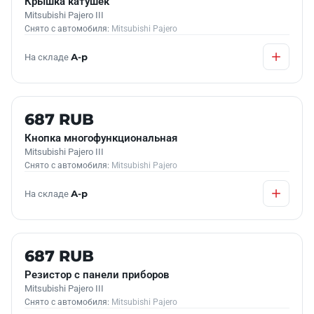
Крышка катушек
Mitsubishi Pajero III
Снято с автомобиля:
Mitsubishi Pajero
На складе
А-р
Б/У В НАЛИЧИИ
687 RUB
Кнопка многофункциональная
Mitsubishi Pajero III
Снято с автомобиля:
Mitsubishi Pajero
На складе
А-р
Б/У В НАЛИЧИИ
687 RUB
Резистор с панели приборов
Mitsubishi Pajero III
Снято с автомобиля:
Mitsubishi Pajero