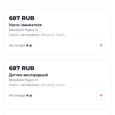
Б/У В НАЛИЧИИ
687 RUB
Насос омывателя
Mitsubishi Pajero III
Снято с автомобиля:
Mitsubishi Pajero
На складе
А-р
Б/У В НАЛИЧИИ
687 RUB
Датчик кислородный
Mitsubishi Pajero III
Снято с автомобиля:
Mitsubishi Pajero
На складе
А-р