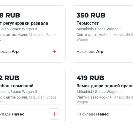
 В НАЛИЧИИ
Б/У В НАЛИЧИИ
08 RUB
350 RUB
т регулировки развала
Термостат
ubishi Space Wagon II
Mitsubishi Space Wagon II
о с автомобиля:
Mitsubishi Space
Снято с автомобиля:
Mitsubishi 
on
Wagon
складе
А-р
На складе
А-р
 В НАЛИЧИИ
Б/У В НАЛИЧИИ
2 RUB
419 RUB
абан тормозной
Замок двери задней прав
ubishi Space Wagon II
Mitsubishi Space Wagon II
о с автомобиля:
Mitsubishi Space
Снято с автомобиля:
Mitsubishi 
on
Wagon
складе
Навес
На складе
Навес