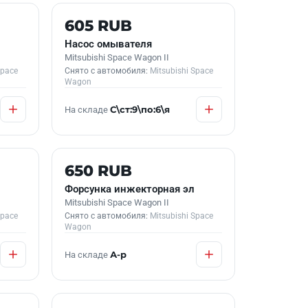
Б/У В НАЛИЧИИ
605 RUB
Насос омывателя
Mitsubishi Space Wagon II
Space
Снято с автомобиля:
Mitsubishi Space
Wagon
На складе
С\ст:9\по:6\я
Б/У В НАЛИЧИИ
650 RUB
Форсунка инжекторная эл
Mitsubishi Space Wagon II
Space
Снято с автомобиля:
Mitsubishi Space
Wagon
На складе
А-р