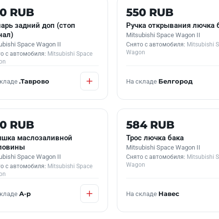
 В НАЛИЧИИ
Б/У В НАЛИЧИИ
50 RUB
550 RUB
арь задний доп (стоп
Ручка открывания лючка 
нал)
Mitsubishi Space Wagon II
ubishi Space Wagon II
Снято с автомобиля:
Mitsubishi 
Wagon
о с автомобиля:
Mitsubishi Space
on
складе
.Таврово
На складе
Белгород
 В НАЛИЧИИ
Б/У В НАЛИЧИИ
50 RUB
584 RUB
шка маслозаливной
Трос лючка бака
ловины
Mitsubishi Space Wagon II
ubishi Space Wagon II
Снято с автомобиля:
Mitsubishi 
Wagon
о с автомобиля:
Mitsubishi Space
on
складе
А-р
На складе
Навес