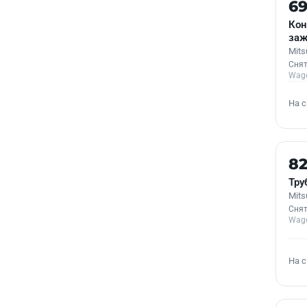
Б/У
6
Кон
заж
Mits
Снят
Wag
На 
Б/У
82
Тру
Mits
Снят
Wag
На 