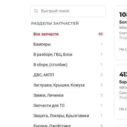
Б/У
1
Бол
РАЗДЕЛЫ ЗАПЧАСТЕЙ
Mits
Снят
Все запчасти
63
Wag
Бамперы
1
На 
В разборе, ГБЦ, Блок
1
В сборе, (столбик)
1
Б/У
41
ДВС, АКПП
2
Бар
Заглушки, Крышки, Кожуха
2
Mits
Снят
Замки, Личинки
5
Wag
Запчасти для ТО
1
На 
Защита, Локеры, Брызговики
1
Кнопки, Джойстики
6