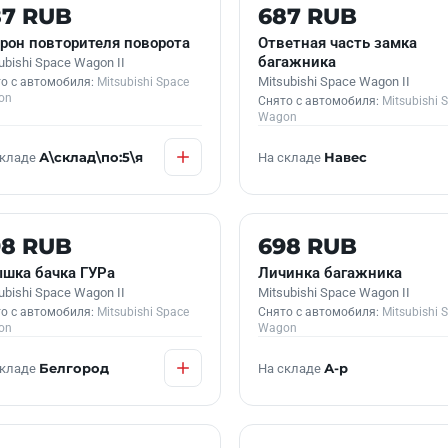
 В НАЛИЧИИ
Б/У В НАЛИЧИИ
87 RUB
687 RUB
рон повторителя поворота
Ответная часть замка
багажника
ubishi Space Wagon II
Mitsubishi Space Wagon II
о с автомобиля:
Mitsubishi Space
on
Снято с автомобиля:
Mitsubishi 
Wagon
складе
А\склад\по:5\я
На складе
Навес
 В НАЛИЧИИ
Б/У В НАЛИЧИИ
98 RUB
698 RUB
шка бачка ГУРа
Личинка багажника
ubishi Space Wagon II
Mitsubishi Space Wagon II
о с автомобиля:
Mitsubishi Space
Снято с автомобиля:
Mitsubishi 
on
Wagon
складе
Белгород
На складе
А-р