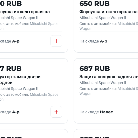
 В НАЛИЧИИ
Б/У В НАЛИЧИИ
50 RUB
650 RUB
сунка инжекторная эл
Форсунка инжекторная эл
ubishi Space Wagon II
Mitsubishi Space Wagon II
о с автомобиля:
Mitsubishi Space
Снято с автомобиля:
Mitsubishi 
on
Wagon
складе
А-р
На складе
А-р
 В НАЛИЧИИ
Б/У В НАЛИЧИИ
57 RUB
687 RUB
уатор замка двери
Защита колодок задняя л
едней
Mitsubishi Space Wagon II
ubishi Space Wagon II
Снято с автомобиля:
Mitsubishi 
Wagon
о с автомобиля:
Mitsubishi Space
on
складе
А-р
На складе
Навес
 В НАЛИЧИИ
Б/У В НАЛИЧИИ