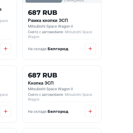
фото уточняйте у менеджера
а
687 RUB
Рамка кнопки ЭСП
Space
Mitsubishi Space Wagon II
Снято с автомобиля:
Mitsubishi Space
Wagon
На складе
Белгород
Б/У В НАЛИЧИИ
687 RUB
Кнопка ЭСП
Mitsubishi Space Wagon II
Space
Снято с автомобиля:
Mitsubishi Space
Wagon
На складе
Белгород