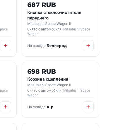
Б/У В НАЛИЧИИ
687 RUB
Кнопка стеклоочистителя
переднего
Mitsubishi Space Wagon II
Space
Снято с автомобиля:
Mitsubishi Space
Wagon
На складе
Белгород
Б/У В НАЛИЧИИ
698 RUB
Корзина сцепления
Mitsubishi Space Wagon II
Space
Снято с автомобиля:
Mitsubishi Space
Wagon
На складе
А-р