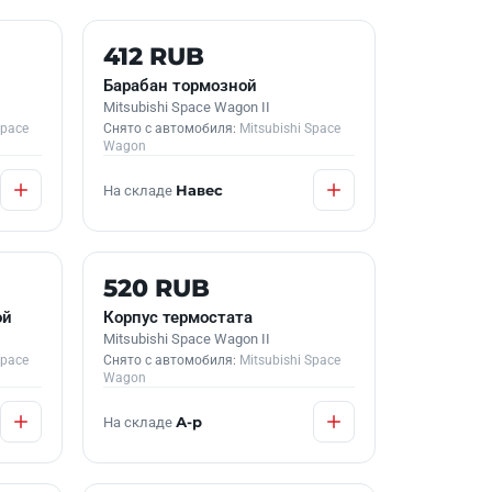
Б/У В НАЛИЧИИ
412 RUB
Барабан тормозной
Mitsubishi Space Wagon II
Space
Снято с автомобиля:
Mitsubishi Space
Wagon
На складе
Навес
Б/У В НАЛИЧИИ
520 RUB
ой
Корпус термостата
Mitsubishi Space Wagon II
Space
Снято с автомобиля:
Mitsubishi Space
Wagon
На складе
А-р