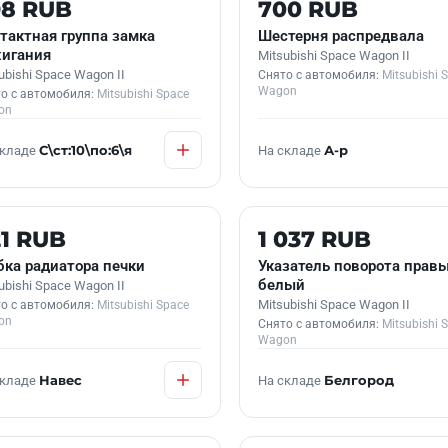
 В НАЛИЧИИ
Б/У В НАЛИЧИИ
98 RUB
700 RUB
тактная группа замка
Шестерня распредвала
игания
Mitsubishi Space Wagon II
ubishi Space Wagon II
Снято с автомобиля:
Mitsubishi 
Wagon
о с автомобиля:
Mitsubishi Space
on
складе
С\ст:10\по:6\я
На складе
А-р
 В НАЛИЧИИ
Б/У В НАЛИЧИИ
1 RUB
1 037 RUB
бка радиатора печки
Указатель поворота прав
белый
ubishi Space Wagon II
Mitsubishi Space Wagon II
о с автомобиля:
Mitsubishi Space
on
Снято с автомобиля:
Mitsubishi 
Wagon
складе
Навес
На складе
Белгород