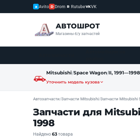
Avito
Drom
Rutube
VK
a
D
R
VK
АВТОШРОТ
Магазины б/у запчастей
Автомобили на
Автозапчасти
разбор
Mitsubishi
Space Wagon
II, 1991—1998
/
/
Уточнить модель кузова
Автозапчасти
/
Запчасти Mitsubishi
/
Запчасти Mitsubishi
Запчасти для Mitsubi
1998
63
Найдено
товара