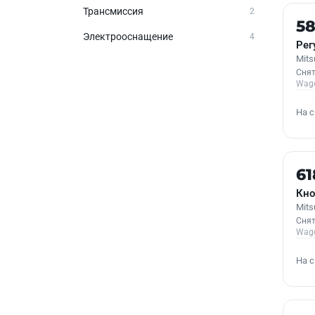
Трансмиссия
2
Б/У
5
Электрооснащение
4
Рег
Mits
Снят
Wag
На 
Б/У
61
Кно
Mits
Снят
Wag
На 