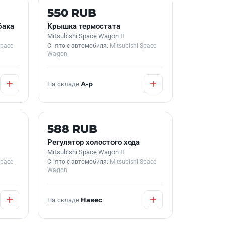
Б/У В НАЛИЧИИ
550 RUB
бака
Крышка термостата
Mitsubishi Space Wagon II
Space
Снято с автомобиля:
Mitsubishi Space
Wagon
На складе
А-р
Б/У В НАЛИЧИИ
588 RUB
Регулятор холостого хода
Mitsubishi Space Wagon II
Space
Снято с автомобиля:
Mitsubishi Space
Wagon
На складе
Навес