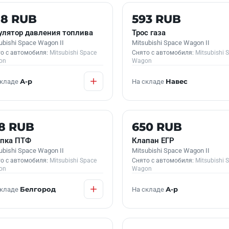
 В НАЛИЧИИ
Б/У В НАЛИЧИИ
88 RUB
593 RUB
улятор давления топлива
Трос газа
ubishi Space Wagon II
Mitsubishi Space Wagon II
о с автомобиля:
Mitsubishi Space
Снято с автомобиля:
Mitsubishi 
on
Wagon
складе
А-р
На складе
Навес
 В НАЛИЧИИ
Б/У В НАЛИЧИИ
8 RUB
650 RUB
пка ПТФ
Клапан ЕГР
ubishi Space Wagon II
Mitsubishi Space Wagon II
о с автомобиля:
Mitsubishi Space
Снято с автомобиля:
Mitsubishi 
on
Wagon
складе
Белгород
На складе
А-р