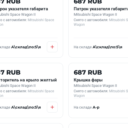
87 RUB
687 RUB
рон указателя габарита
Патрон указателя габарит
ubishi Space Wagon II
Mitsubishi Space Wagon II
о с автомобиля:
Mitsubishi Space
Снято с автомобиля:
Mitsubishi 
on
Wagon
складе
А\склад\по:5\я
На складе
А\склад\по:5\я
 В НАЛИЧИИ
Б/У В НАЛИЧИИ
87 RUB
687 RUB
торитель на крыло желтый
Крышка фары
ubishi Space Wagon II
Mitsubishi Space Wagon II
о с автомобиля:
Mitsubishi Space
Снято с автомобиля:
Mitsubishi 
on
Wagon
складе
А\склад\по:5\я
На складе
А-р