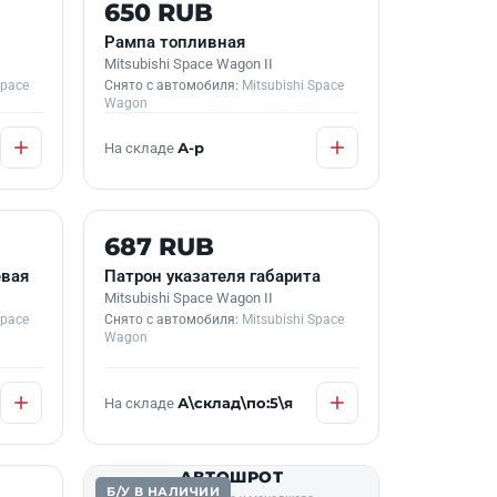
Б/У В НАЛИЧИИ
650 RUB
Рампа топливная
Mitsubishi Space Wagon II
Space
Снято с автомобиля:
Mitsubishi Space
Wagon
На складе
А-р
Б/У В НАЛИЧИИ
687 RUB
евая
Патрон указателя габарита
Mitsubishi Space Wagon II
Space
Снято с автомобиля:
Mitsubishi Space
Wagon
На складе
А\склад\по:5\я
АВТОШРОТ
Б/У В НАЛИЧИИ