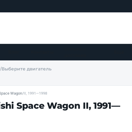
Оплата и
Блог
Контакты
Ещё
доставка
/
Выберите двигатель
 Space Wagon
/
II, 1991—1998
shi Space Wagon II, 1991—