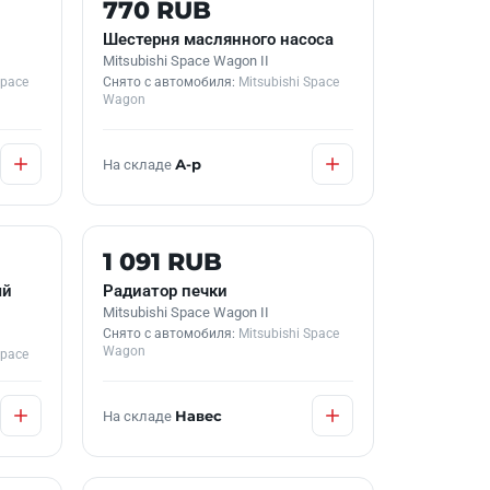
Б/У В НАЛИЧИИ
770 RUB
Шестерня маслянного насоса
Mitsubishi Space Wagon II
Space
Снято с автомобиля:
Mitsubishi Space
Wagon
На складе
А-р
Б/У В НАЛИЧИИ
1 091 RUB
ый
Радиатор печки
Mitsubishi Space Wagon II
Снято с автомобиля:
Mitsubishi Space
Wagon
Space
На складе
Навес