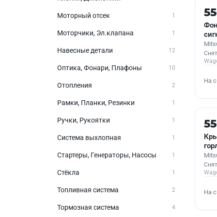
Б/У
5
Моторный отсек
1
Фон
Моторчики, Эл.клапана
1
сиг
Mits
Навесные детали
12
Снят
Wag
Оптика, Фонари, Плафоны
10
На 
Отопления
2
Рамки, Планки, Резинки
1
Б/У
Ручки, Рукоятки
1
5
Кры
Система выхлопная
1
гор
Стартеры, Генераторы, Насосы
1
Mits
Снят
Стёкла
1
Wag
Топливная система
2
На 
Тормозная система
4