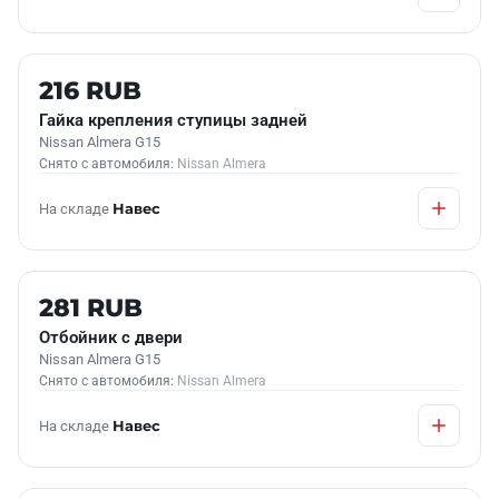
Б/У В НАЛИЧИИ
216 RUB
Гайка крепления ступицы задней
Nissan Almera G15
Снято с автомобиля:
Nissan Almera
На складе
Навес
Б/У В НАЛИЧИИ
281 RUB
Отбойник с двери
Nissan Almera G15
Снято с автомобиля:
Nissan Almera
На складе
Навес