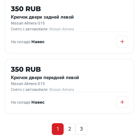
Б/У В НАЛИЧИИ
350 RUB
Крючок двери задней левой
Nissan Almera G15
Снято с автомобиля:
Nissan Almera
На складе
Навес
Б/У В НАЛИЧИИ
350 RUB
Крючок двери передней левой
Nissan Almera G15
Снято с автомобиля:
Nissan Almera
На складе
Навес
1
2
3