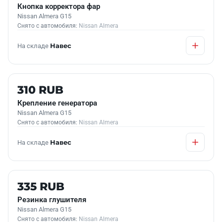
Кнопка корректора фар
Nissan Almera G15
Снято с автомобиля:
Nissan Almera
На складе
Навес
Б/У В НАЛИЧИИ
310 RUB
Крепление генератора
Nissan Almera G15
Снято с автомобиля:
Nissan Almera
На складе
Навес
Б/У В НАЛИЧИИ
335 RUB
Резинка глушителя
Nissan Almera G15
Снято с автомобиля:
Nissan Almera