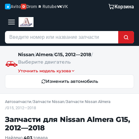
Корзина
Avito
Drom
Rutube
VK
a
D
R
VK
Nissan
Almera
G15, 2012—2018
/
/
/
Выберите двигатель
Уточнить модель кузова
Изменить автомобиль
Автозапчасти
/
Запчасти Nissan
/
Запчасти Nissan Almera
/
G15, 2012—2018
Запчасти для Nissan Almera G15,
2012—2018
403
Найдено
товара