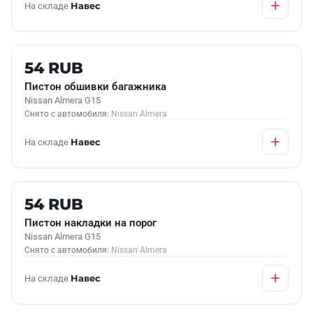
На складе
Навес
Б/У В НАЛИЧИИ
54 RUB
Пистон обшивки багажника
Nissan Almera G15
Снято с автомобиля:
Nissan Almera
На складе
Навес
Б/У В НАЛИЧИИ
54 RUB
Пистон накладки на порог
Nissan Almera G15
Снято с автомобиля:
Nissan Almera
На складе
Навес