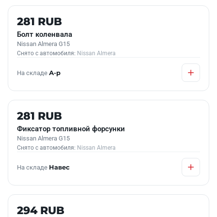
Б/У В НАЛИЧИИ
281 RUB
Болт коленвала
Nissan Almera G15
Снято с автомобиля:
Nissan Almera
На складе
А-р
Б/У В НАЛИЧИИ
281 RUB
Фиксатор топливной форсунки
Nissan Almera G15
Снято с автомобиля:
Nissan Almera
На складе
Навес
Б/У В НАЛИЧИИ
294 RUB