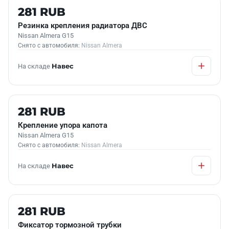
Б/У В НАЛИЧИИ
281 RUB
Резинка крепления радиатора ДВС
Nissan Almera G15
Снято с автомобиля:
Nissan Almera
На складе
Навес
Б/У В НАЛИЧИИ
281 RUB
Крепление упора капота
Nissan Almera G15
Снято с автомобиля:
Nissan Almera
На складе
Навес
Б/У В НАЛИЧИИ
281 RUB
Фиксатор тормозной трубки