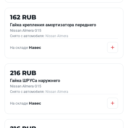
Б/У В НАЛИЧИИ
162 RUB
Гайка крепления амортизатора переднего
Nissan Almera G15
Снято с автомобиля:
Nissan Almera
На складе
Навес
Б/У В НАЛИЧИИ
216 RUB
Гайка ШРУСа наружнего
Nissan Almera G15
Снято с автомобиля:
Nissan Almera
На складе
Навес
Б/У В НАЛИЧИИ