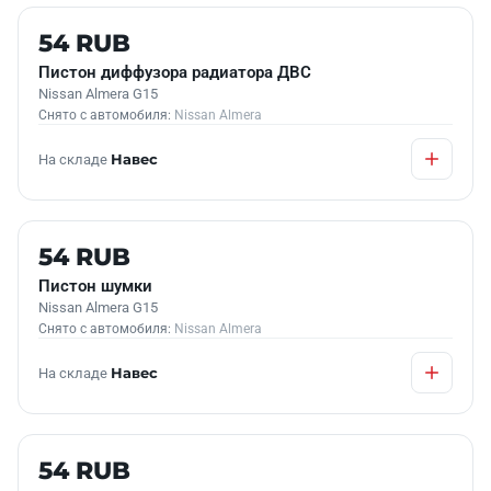
Б/У В НАЛИЧИИ
54 RUB
Пистон диффузора радиатора ДВС
Nissan Almera G15
Снято с автомобиля:
Nissan Almera
На складе
Навес
Б/У В НАЛИЧИИ
54 RUB
Пистон шумки
Nissan Almera G15
Снято с автомобиля:
Nissan Almera
На складе
Навес
Б/У В НАЛИЧИИ
54 RUB