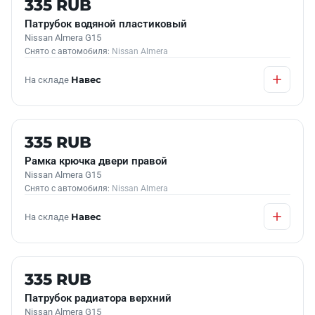
335 RUB
Патрубок водяной пластиковый
Nissan Almera G15
Снято с автомобиля:
Nissan Almera
На складе
Навес
Б/У В НАЛИЧИИ
335 RUB
Рамка крючка двери правой
Nissan Almera G15
Снято с автомобиля:
Nissan Almera
На складе
Навес
Б/У В НАЛИЧИИ
335 RUB
Патрубок радиатора верхний
Nissan Almera G15