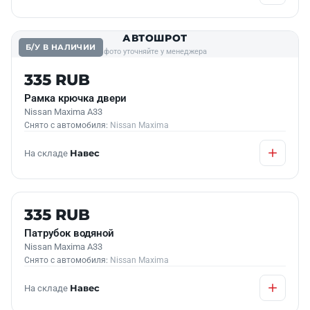
АВТОШРОТ
Б/У В НАЛИЧИИ
фото уточняйте у менеджера
335 RUB
Рамка крючка двери
Nissan Maxima A33
Снято с автомобиля:
Nissan Maxima
На складе
Навес
Б/У В НАЛИЧИИ
335 RUB
Патрубок водяной
Nissan Maxima A33
Снято с автомобиля:
Nissan Maxima
На складе
Навес