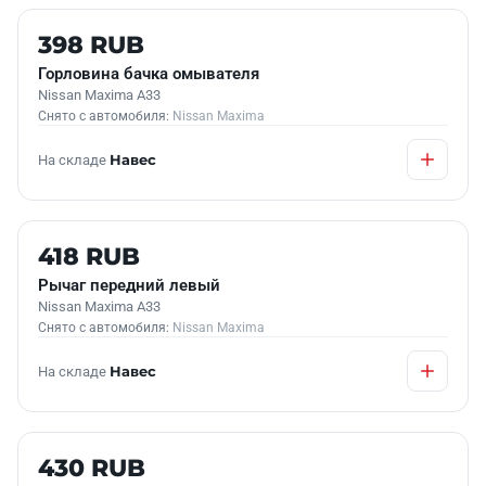
Б/У В НАЛИЧИИ
398 RUB
Горловина бачка омывателя
Nissan Maxima A33
Снято с автомобиля:
Nissan Maxima
На складе
Навес
Б/У В НАЛИЧИИ
418 RUB
Рычаг передний левый
Nissan Maxima A33
Снято с автомобиля:
Nissan Maxima
На складе
Навес
Б/У В НАЛИЧИИ
430 RUB