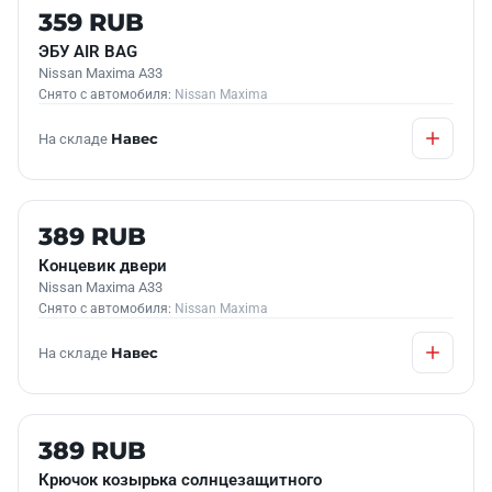
Б/У В НАЛИЧИИ
359 RUB
ЭБУ АIR BAG
Nissan Maxima A33
Снято с автомобиля:
Nissan Maxima
На складе
Навес
Б/У В НАЛИЧИИ
389 RUB
Концевик двери
Nissan Maxima A33
Снято с автомобиля:
Nissan Maxima
На складе
Навес
Б/У В НАЛИЧИИ
389 RUB
Крючок козырька солнцезащитного