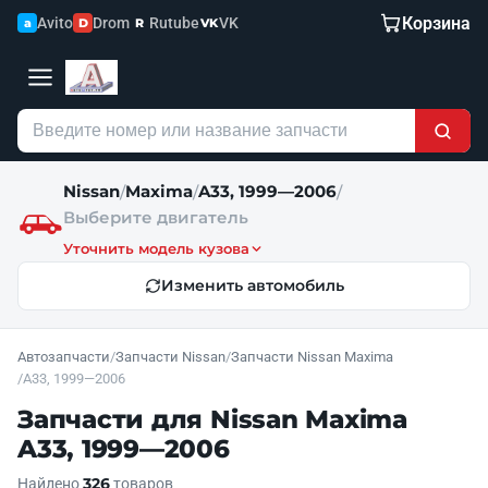
Корзина
Avito
Drom
Rutube
VK
a
D
R
VK
Nissan
Maxima
A33, 1999—2006
/
/
/
Выберите двигатель
Уточнить модель кузова
Изменить автомобиль
Автозапчасти
/
Запчасти Nissan
/
Запчасти Nissan Maxima
/
A33, 1999—2006
Запчасти для Nissan Maxima
A33, 1999—2006
326
Найдено
товаров