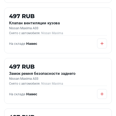
Б/У В НАЛИЧИИ
497 RUB
Клапан вентиляции кузова
Nissan Maxima A33
Снято с автомобиля:
Nissan Maxima
На складе
Навес
Б/У В НАЛИЧИИ
497 RUB
Замок ремня безопасности заднего
Nissan Maxima A33
Снято с автомобиля:
Nissan Maxima
На складе
Навес
Б/У В НАЛИЧИИ