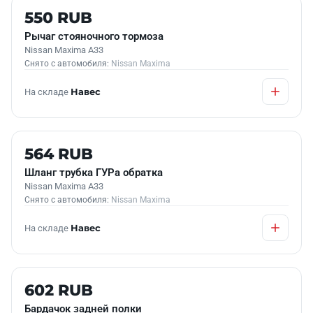
Б/У В НАЛИЧИИ
550 RUB
Рычаг стояночного тормоза
Nissan Maxima A33
Снято с автомобиля:
Nissan Maxima
На складе
Навес
Б/У В НАЛИЧИИ
564 RUB
Шланг трубка ГУРа обратка
Nissan Maxima A33
Снято с автомобиля:
Nissan Maxima
На складе
Навес
Б/У В НАЛИЧИИ
602 RUB
Бардачок задней полки