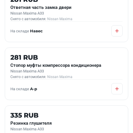
Ответная часть замка двери
Nissan Maxima A33
Снято с автомобиля:
Nissan Maxima
На складе
Навес
Б/У В НАЛИЧИИ
281 RUB
Стопор муфты компрессора кондиционера
Nissan Maxima A33
Снято с автомобиля:
Nissan Maxima
На складе
А-р
Б/У В НАЛИЧИИ
335 RUB
Резинка глушителя
Nissan Maxima A33