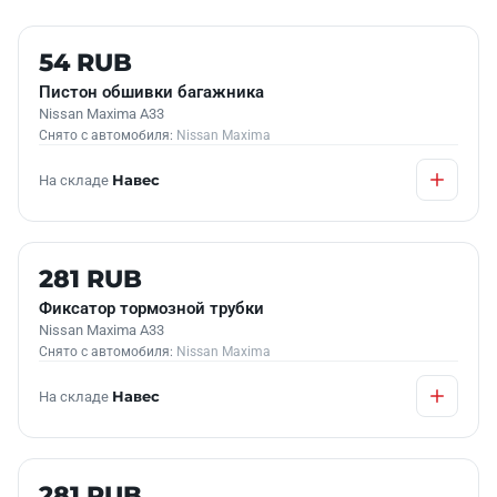
Б/У В НАЛИЧИИ
54 RUB
Пистон обшивки багажника
Nissan Maxima A33
Снято с автомобиля:
Nissan Maxima
На складе
Навес
Б/У В НАЛИЧИИ
281 RUB
Фиксатор тормозной трубки
Nissan Maxima A33
Снято с автомобиля:
Nissan Maxima
На складе
Навес
Б/У В НАЛИЧИИ
281 RUB