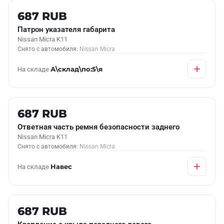
Б/У В НАЛИЧИИ
687 RUB
Патрон указателя габарита
Nissan Micra K11
Снято с автомобиля:
Nissan Micra
На складе
А\склад\по:5\я
Б/У В НАЛИЧИИ
687 RUB
Ответная часть ремня безопасности заднего
Nissan Micra K11
Снято с автомобиля:
Nissan Micra
На складе
Навес
Б/У В НАЛИЧИИ
687 RUB