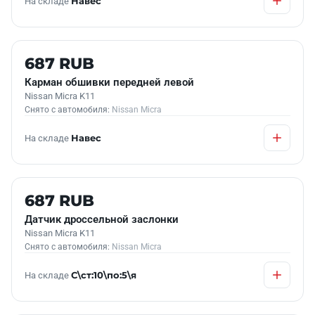
На складе
Навес
Б/У В НАЛИЧИИ
687 RUB
Карман обшивки передней левой
Nissan Micra K11
Снято с автомобиля:
Nissan Micra
На складе
Навес
Б/У В НАЛИЧИИ
687 RUB
Датчик дроссельной заслонки
Nissan Micra K11
Снято с автомобиля:
Nissan Micra
На складе
С\ст:10\по:5\я