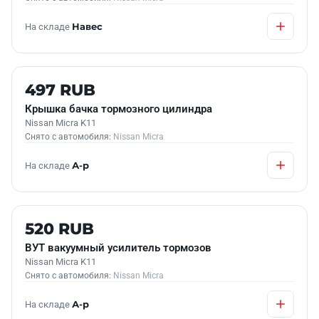
На складе
Навес
Б/У В НАЛИЧИИ
497 RUB
Крышка бачка тормозного цилиндра
Nissan Micra K11
Снято с автомобиля:
Nissan Micra
На складе
А-р
Б/У В НАЛИЧИИ
520 RUB
ВУТ вакуумный усилитель тормозов
Nissan Micra K11
Снято с автомобиля:
Nissan Micra
На складе
А-р