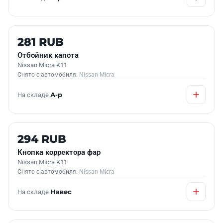
Б/У В НАЛИЧИИ
281 RUB
Отбойник капота
Nissan Micra K11
Снято с автомобиля:
Nissan Micra
На складе
А-р
Б/У В НАЛИЧИИ
294 RUB
Кнопка корректора фар
Nissan Micra K11
Снято с автомобиля:
Nissan Micra
На складе
Навес