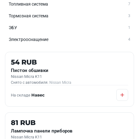
Топливная система
7
Тормозная система
3
ЭБУ
1
Электрооснащение
4
Б/У В НАЛИЧИИ
54 RUB
Пистон обшивки
Nissan Micra K11
Снято с автомобиля:
Nissan Micra
На складе
Навес
Б/У В НАЛИЧИИ
81 RUB
Лампочка панели приборов
Nissan Micra K11