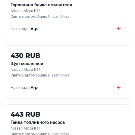
Горловина бачка омывателя
Nissan Micra K11
Снято с автомобиля:
Nissan Micra
На складе
А-р
Б/У В НАЛИЧИИ
430 RUB
Щуп масляный
Nissan Micra K11
Снято с автомобиля:
Nissan Micra
На складе
А-р
Б/У В НАЛИЧИИ
443 RUB
Гайка топливного насоса
Nissan Micra K11
Снято с автомобиля:
Nissan Micra