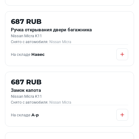
Б/У В НАЛИЧИИ
687 RUB
Ручка открывания двери багажника
Nissan Micra K11
Снято с автомобиля:
Nissan Micra
На складе
Навес
Б/У В НАЛИЧИИ
687 RUB
Замок капота
Nissan Micra K11
Снято с автомобиля:
Nissan Micra
На складе
А-р