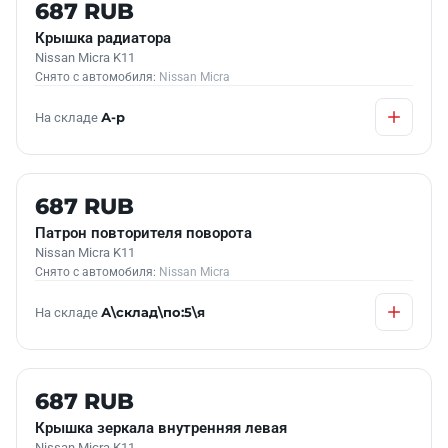
Б/У В НАЛИЧИИ
687 RUB
Крышка радиатора
Nissan Micra K11
Снято с автомобиля:
Nissan Micra
На складе
А-р
Б/У В НАЛИЧИИ
687 RUB
Патрон повторителя поворота
Nissan Micra K11
Снято с автомобиля:
Nissan Micra
На складе
А\склад\по:5\я
Б/У В НАЛИЧИИ
687 RUB
Крышка зеркала внутренняя левая
Nissan Micra K11