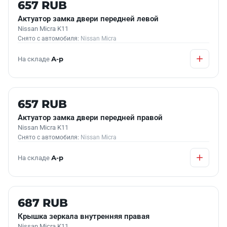
Б/У В НАЛИЧИИ
657 RUB
Актуатор замка двери передней левой
Nissan Micra K11
Снято с автомобиля:
Nissan Micra
На складе
А-р
Б/У В НАЛИЧИИ
657 RUB
Актуатор замка двери передней правой
Nissan Micra K11
Снято с автомобиля:
Nissan Micra
На складе
А-р
Б/У В НАЛИЧИИ
687 RUB
Крышка зеркала внутренняя правая
Nissan Micra K11