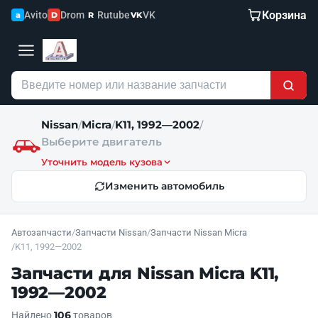
Корзина
Avito
Drom
Rutube
VK
a
D
R
VK
Nissan
Micra
K11, 1992—2002
/
/
/
Выберите двигатель
Уточнить модель кузова
Изменить автомобиль
Автозапчасти
/
Запчасти Nissan
/
Запчасти Nissan Micra
/
K11, 1992—2002
Запчасти для Nissan Micra K11,
1992—2002
106
Найдено
товаров