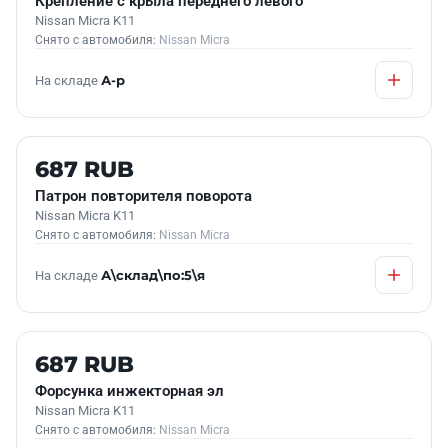
Крепление с крыла переднего левого
Nissan Micra K11
Снято с автомобиля:
Nissan Micra
На складе
А-р
Б/У В НАЛИЧИИ
687 RUB
Патрон повторителя поворота
Nissan Micra K11
Снято с автомобиля:
Nissan Micra
На складе
А\склад\по:5\я
КОНТРАКТНАЯ
687 RUB
Форсунка инжекторная эл
Nissan Micra K11
Снято с автомобиля:
Nissan Micra