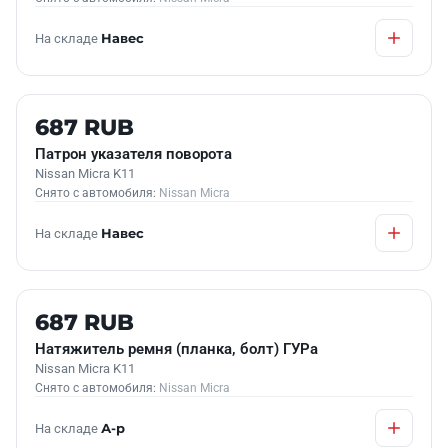
На складе
Навес
Б/У В НАЛИЧИИ
687 RUB
Патрон указателя поворота
Nissan Micra K11
Снято с автомобиля:
Nissan Micra
На складе
Навес
Б/У В НАЛИЧИИ
687 RUB
Натяжитель ремня (планка, болт) ГУРа
Nissan Micra K11
Снято с автомобиля:
Nissan Micra
На складе
А-р