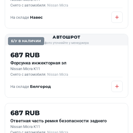
Снято с автомобиля:
Nissan Micra
На складе
Навес
АВТОШРОТ
Б/У В НАЛИЧИИ
фото уточняйте у менеджера
687 RUB
Форсунка инжекторная эл
Nissan Micra K11
Снято с автомобиля:
Nissan Micra
На складе
Белгород
Б/У В НАЛИЧИИ
687 RUB
Ответная часть ремня безопасности заднего
Nissan Micra K11
Снято с автомобиля:
Nissan Micra