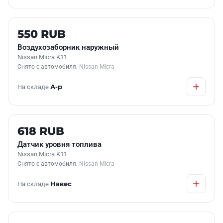
Б/У В НАЛИЧИИ
550 RUB
Воздухозаборник наружный
Nissan Micra K11
Снято с автомобиля:
Nissan Micra
На складе
А-р
Б/У В НАЛИЧИИ
618 RUB
Датчик уровня топлива
Nissan Micra K11
Снято с автомобиля:
Nissan Micra
На складе
Навес