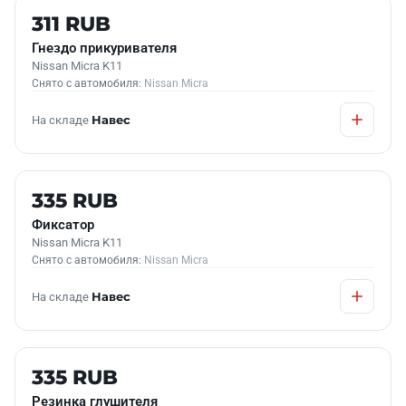
Б/У В НАЛИЧИИ
311 RUB
Гнездо прикуривателя
Nissan Micra K11
Снято с автомобиля:
Nissan Micra
На складе
Навес
Б/У В НАЛИЧИИ
335 RUB
Фиксатор
Nissan Micra K11
Снято с автомобиля:
Nissan Micra
На складе
Навес
Б/У В НАЛИЧИИ
335 RUB
Резинка глушителя