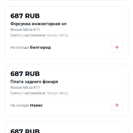
КОНТРАКТНАЯ
687 RUB
Форсунка инжекторная эл
Nissan Micra K11
Снято с автомобиля:
Nissan Micra
На складе
Белгород
Б/У В НАЛИЧИИ
687 RUB
Плата заднего фонаря
Nissan Micra K11
Снято с автомобиля:
Nissan Micra
На складе
Навес
Б/У В НАЛИЧИИ
687 RUB