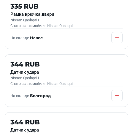
Б/У В НАЛИЧИИ
335 RUB
Рамка крючка двери
Nissan Qashqai I
Снято с автомобиля:
Nissan Qashqai
На складе
Навес
Б/У В НАЛИЧИИ
344 RUB
Датчик удара
Nissan Qashqai I
Снято с автомобиля:
Nissan Qashqai
На складе
Белгород
Б/У В НАЛИЧИИ
344 RUB
Датчик удара