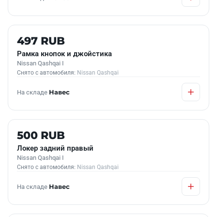
Б/У В НАЛИЧИИ
497 RUB
Рамка кнопок и джойстика
Nissan Qashqai I
Снято с автомобиля:
Nissan Qashqai
На складе
Навес
Б/У В НАЛИЧИИ
500 RUB
Локер задний правый
Nissan Qashqai I
Снято с автомобиля:
Nissan Qashqai
На складе
Навес