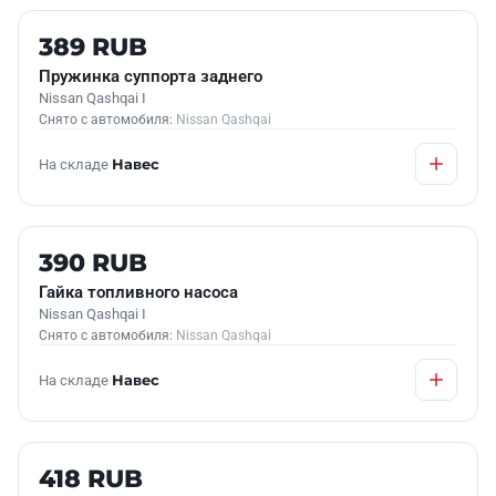
Б/У В НАЛИЧИИ
389 RUB
Пружинка суппорта заднего
Nissan Qashqai I
Снято с автомобиля:
Nissan Qashqai
На складе
Навес
Б/У В НАЛИЧИИ
390 RUB
Гайка топливного насоса
Nissan Qashqai I
Снято с автомобиля:
Nissan Qashqai
На складе
Навес
Б/У В НАЛИЧИИ
418 RUB