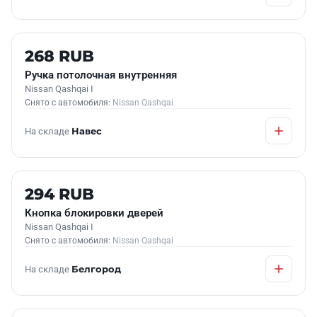
Б/У В НАЛИЧИИ
268 RUB
Ручка потолочная внутренняя
Nissan Qashqai I
Снято с автомобиля:
Nissan Qashqai
На складе
Навес
Б/У В НАЛИЧИИ
294 RUB
Кнопка блокировки дверей
Nissan Qashqai I
Снято с автомобиля:
Nissan Qashqai
На складе
Белгород