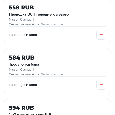
Б/У В НАЛИЧИИ
558 RUB
Проводка ЭСП переднего левого
Nissan Qashqai I
Снято с автомобиля:
Nissan Qashqai
На складе
Навес
Б/У В НАЛИЧИИ
584 RUB
Трос лючка бака
Nissan Qashqai I
Снято с автомобиля:
Nissan Qashqai
На складе
Навес
Б/У В НАЛИЧИИ
594 RUB
ЭБУ вентилятором ДВС