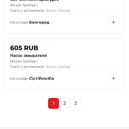
Nissan Qashqai I
Снято с автомобиля:
Nissan Qashqai
На складе
Белгород
Б/У В НАЛИЧИИ
605 RUB
Насос омывателя
Nissan Qashqai I
Снято с автомобиля:
Nissan Qashqai
На складе
С\ст:9\по:6\я
1
2
3