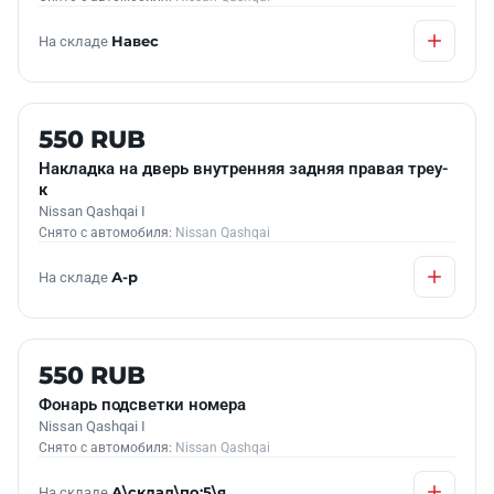
На складе
Навес
Б/У В НАЛИЧИИ
550 RUB
Накладка на дверь внутренняя задняя правая треу-
к
Nissan Qashqai I
Снято с автомобиля:
Nissan Qashqai
На складе
А-р
Б/У В НАЛИЧИИ
550 RUB
Фонарь подсветки номера
Nissan Qashqai I
Снято с автомобиля:
Nissan Qashqai
На складе
А\склад\по:5\я