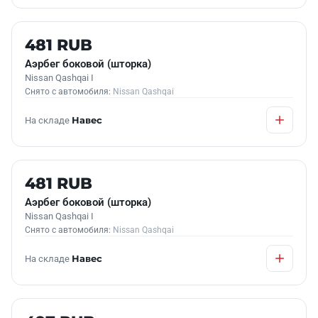
Б/У В НАЛИЧИИ
481 RUB
Аэрбег боковой (шторка)
Nissan Qashqai I
Снято с автомобиля:
Nissan Qashqai
На складе
Навес
Б/У В НАЛИЧИИ
481 RUB
Аэрбег боковой (шторка)
Nissan Qashqai I
Снято с автомобиля:
Nissan Qashqai
На складе
Навес
Б/У В НАЛИЧИИ