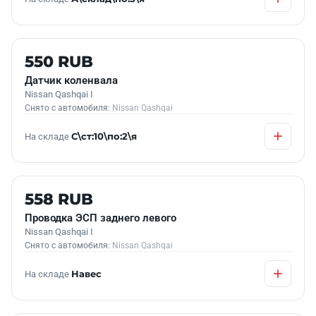
Б/У В НАЛИЧИИ
550 RUB
Датчик коленвала
Nissan Qashqai I
Снято с автомобиля:
Nissan Qashqai
На складе
С\ст:10\по:2\я
Б/У В НАЛИЧИИ
558 RUB
Проводка ЭСП заднего левого
Nissan Qashqai I
Снято с автомобиля:
Nissan Qashqai
На складе
Навес