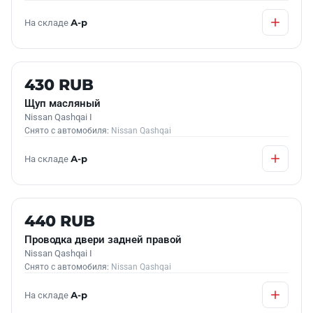
На складе
А-р
Б/У В НАЛИЧИИ
430 RUB
Щуп масляный
Nissan Qashqai I
Снято с автомобиля:
Nissan Qashqai
На складе
А-р
Б/У В НАЛИЧИИ
440 RUB
Проводка двери задней правой
Nissan Qashqai I
Снято с автомобиля:
Nissan Qashqai
На складе
А-р