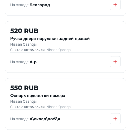
На складе
Белгород
Б/У В НАЛИЧИИ
520 RUB
Ручка двери наружная задней правой
Nissan Qashqai I
Снято с автомобиля:
Nissan Qashqai
На складе
А-р
Б/У В НАЛИЧИИ
550 RUB
Фонарь подсветки номера
Nissan Qashqai I
Снято с автомобиля:
Nissan Qashqai
На складе
А\склад\по:5\я