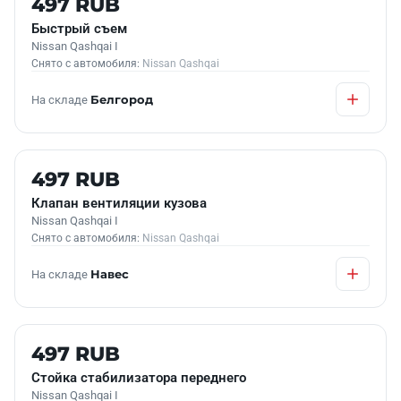
497 RUB
Быстрый съем
Nissan Qashqai I
Снято с автомобиля:
Nissan Qashqai
На складе
Белгород
Б/У В НАЛИЧИИ
497 RUB
Клапан вентиляции кузова
Nissan Qashqai I
Снято с автомобиля:
Nissan Qashqai
На складе
Навес
Б/У В НАЛИЧИИ
497 RUB
Стойка стабилизатора переднего
Nissan Qashqai I