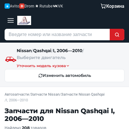
Корзина
Avito
Drom
Rutube
VK
a
D
R
VK
Nissan
Qashqai
I, 2006—2010
/
/
/
Выберите двигатель
Уточнить модель кузова
Изменить автомобиль
Автозапчасти
/
Запчасти Nissan
/
Запчасти Nissan Qashqai
/
I, 2006—2010
Запчасти для Nissan Qashqai I,
2006—2010
208
Найдено
товаров