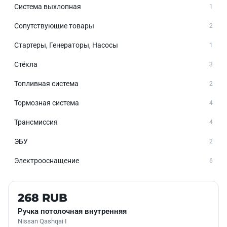
Система выхлопная
1
Сопутствующие товары
2
Стартеры, Генераторы, Насосы
1
Стёкла
3
Топливная система
2
Тормозная система
4
Трансмиссия
4
ЭБУ
2
Электрооснащение
6
Б/У В НАЛИЧИИ
268 RUB
Ручка потолочная внутренняя
Nissan Qashqai I