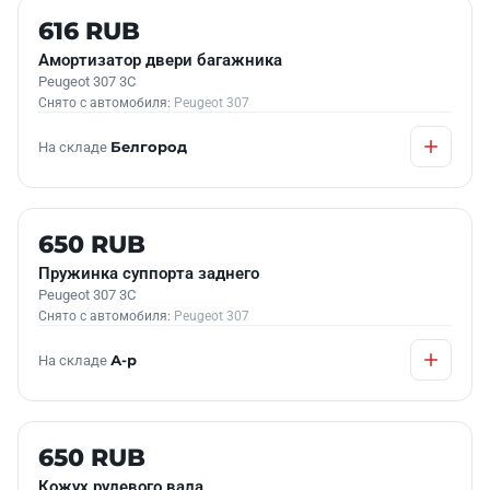
Б/У В НАЛИЧИИ
616 RUB
Амортизатор двери багажника
Peugeot 307 3C
Снято с автомобиля:
Peugeot 307
На складе
Белгород
Б/У В НАЛИЧИИ
650 RUB
Пружинка суппорта заднего
Peugeot 307 3C
Снято с автомобиля:
Peugeot 307
На складе
А-р
Б/У В НАЛИЧИИ
650 RUB
Кожух рулевого вала