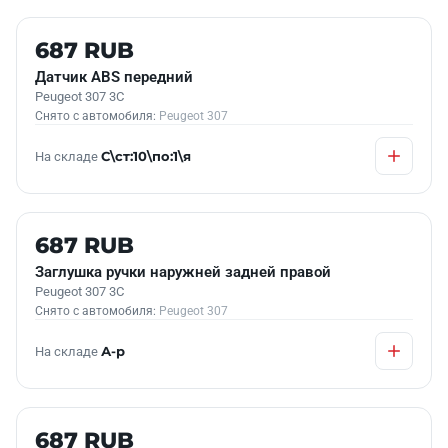
Б/У В НАЛИЧИИ
687 RUB
Датчик АВS передний
Peugeot 307 3C
Снято с автомобиля:
Peugeot 307
На складе
С\ст:10\по:1\я
Б/У В НАЛИЧИИ
687 RUB
Заглушка ручки наружней задней правой
Peugeot 307 3C
Снято с автомобиля:
Peugeot 307
На складе
А-р
Б/У В НАЛИЧИИ
687 RUB