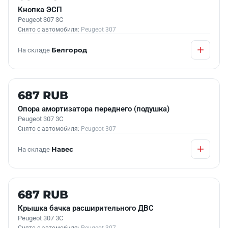
Кнопка ЭСП
Peugeot 307 3C
Снято с автомобиля:
Peugeot 307
На складе
Белгород
Б/У В НАЛИЧИИ
687 RUB
Опора амортизатора переднего (подушка)
Peugeot 307 3C
Снято с автомобиля:
Peugeot 307
На складе
Навес
Б/У В НАЛИЧИИ
687 RUB
Крышка бачка расширительного ДВС
Peugeot 307 3C