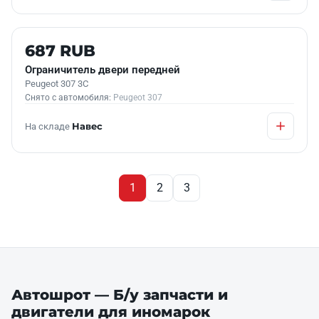
Б/У В НАЛИЧИИ
687 RUB
Ограничитель двери передней
Peugeot 307 3C
Снято с автомобиля:
Peugeot 307
На складе
Навес
1
2
3
Автошрот — Б/у запчасти и
двигатели для иномарок