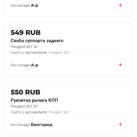
На складе
А-р
Б/У В НАЛИЧИИ
549 RUB
Скоба суппорта заднего
Peugeot 307 3C
Снято с автомобиля:
Peugeot 307
На складе
А-р
Б/У В НАЛИЧИИ
550 RUB
Рукоятка рычага КПП
Peugeot 307 3C
Снято с автомобиля:
Peugeot 307
На складе
Белгород