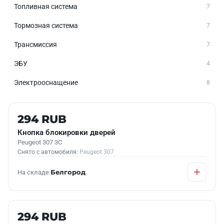
Топливная система
7
Тормозная система
7
Трансмиссия
7
ЭБУ
4
Электрооснащение
8
Б/У В НАЛИЧИИ
294 RUB
Кнопка блокировки дверей
Peugeot 307 3C
Снято с автомобиля:
Peugeot 307
На складе
Белгород
Б/У В НАЛИЧИИ
294 RUB