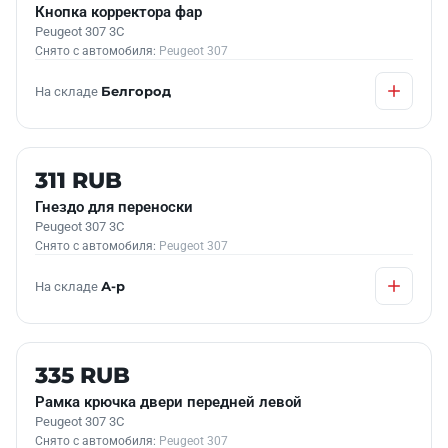
Кнопка корректора фар
Peugeot 307 3C
Снято с автомобиля:
Peugeot 307
На складе
Белгород
Б/У В НАЛИЧИИ
311 RUB
Гнездо для переноски
Peugeot 307 3C
Снято с автомобиля:
Peugeot 307
На складе
А-р
Б/У В НАЛИЧИИ
335 RUB
Рамка крючка двери передней левой
Peugeot 307 3C
Снято с автомобиля:
Peugeot 307