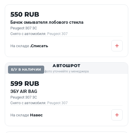
Б/У В НАЛИЧИИ
550 RUB
Бачок омывателя лобового стекла
Peugeot 307 3C
Снято с автомобиля:
Peugeot 307
На складе
.Списать
АВТОШРОТ
Б/У В НАЛИЧИИ
фото уточняйте у менеджера
599 RUB
ЭБУ АIR BAG
Peugeot 307 3C
Снято с автомобиля:
Peugeot 307
На складе
Навес