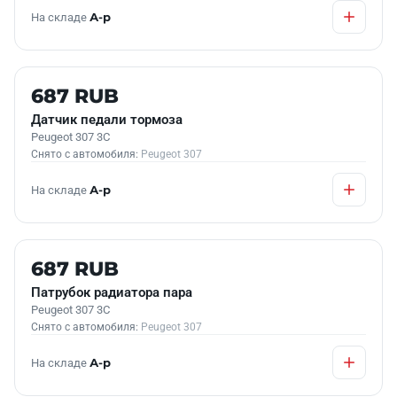
На складе
А-р
Б/У В НАЛИЧИИ
687 RUB
Датчик педали тормоза
Peugeot 307 3C
Снято с автомобиля:
Peugeot 307
На складе
А-р
Б/У В НАЛИЧИИ
687 RUB
Патрубок радиатора пара
Peugeot 307 3C
Снято с автомобиля:
Peugeot 307
На складе
А-р