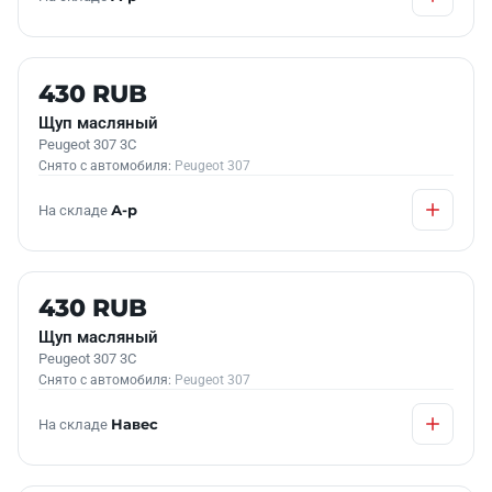
Б/У В НАЛИЧИИ
430 RUB
Щуп масляный
Peugeot 307 3C
Снято с автомобиля:
Peugeot 307
На складе
А-р
Б/У В НАЛИЧИИ
430 RUB
Щуп масляный
Peugeot 307 3C
Снято с автомобиля:
Peugeot 307
На складе
Навес