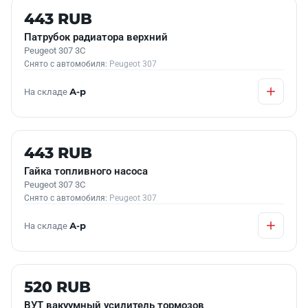
Б/У В НАЛИЧИИ
443 RUB
Патрубок радиатора верхний
Peugeot 307 3C
Снято с автомобиля:
Peugeot 307
На складе
А-р
Б/У В НАЛИЧИИ
443 RUB
Гайка топливного насоса
Peugeot 307 3C
Снято с автомобиля:
Peugeot 307
На складе
А-р
Б/У В НАЛИЧИИ
520 RUB
ВУТ вакуумный усилитель тормозов