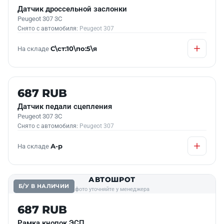
Датчик дроссельной заслонки
Peugeot 307 3C
Снято с автомобиля:
Peugeot 307
На складе
С\ст:10\по:5\я
Б/У В НАЛИЧИИ
687 RUB
Датчик педали сцепления
Peugeot 307 3C
Снято с автомобиля:
Peugeot 307
На складе
А-р
АВТОШРОТ
Б/У В НАЛИЧИИ
фото уточняйте у менеджера
687 RUB
Рамка кнопок ЭСП