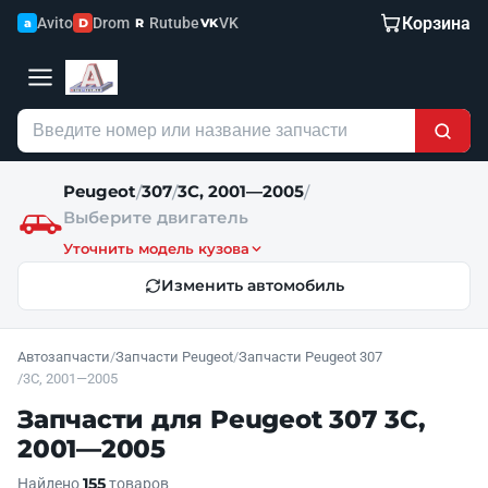
Корзина
Avito
Drom
Rutube
VK
a
D
R
VK
Peugeot
307
3C, 2001—2005
/
/
/
Выберите двигатель
Уточнить модель кузова
Изменить автомобиль
Автозапчасти
/
Запчасти Peugeot
/
Запчасти Peugeot 307
/
3C, 2001—2005
Запчасти для Peugeot 307 3C,
2001—2005
155
Найдено
товаров