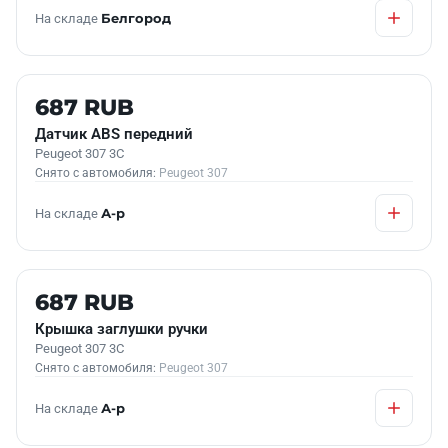
На складе
Белгород
Б/У В НАЛИЧИИ
687 RUB
Датчик АВS передний
Peugeot 307 3C
Снято с автомобиля:
Peugeot 307
На складе
А-р
Б/У В НАЛИЧИИ
687 RUB
Крышка заглушки ручки
Peugeot 307 3C
Снято с автомобиля:
Peugeot 307
На складе
А-р