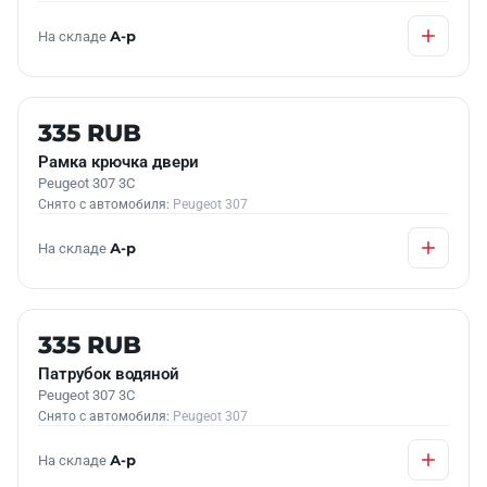
На складе
А-р
Б/У В НАЛИЧИИ
335 RUB
Рамка крючка двери
Peugeot 307 3C
Снято с автомобиля:
Peugeot 307
На складе
А-р
Б/У В НАЛИЧИИ
335 RUB
Патрубок водяной
Peugeot 307 3C
Снято с автомобиля:
Peugeot 307
На складе
А-р