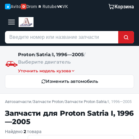
Корзина
Avito
Drom
Rutube
VK
a
D
R
VK
Proton
Satria
I, 1996—2005
/
/
/
Выберите двигатель
Уточнить модель кузова
Изменить автомобиль
Автозапчасти
/
Запчасти Proton
/
Запчасти Proton Satria
/
I, 1996—2005
Запчасти для Proton Satria I, 1996
—2005
2
Найдено
товара