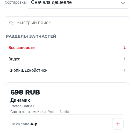
Сортировка:
РАЗДЕЛЫ ЗАПЧАСТЕЙ
Все запчасти
2
Видео
1
Кнопки, Джойстики
1
Б/У В НАЛИЧИИ
698 RUB
Динамик
Proton Satria I
Снято с автомобиля:
Proton Satria
На складе
А-р