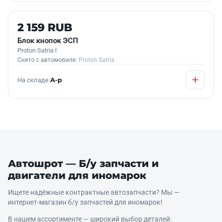
Б/У В НАЛИЧИИ
2 159 RUB
Блок кнопок ЭСП
Proton Satria I
Снято с автомобиля:
Proton Satria
На складе
А-р
Автошрот — Б/у запчасти и
двигатели для иномарок
Ищете надёжные контрактные автозапчасти? Мы —
интернет‑магазин б/у запчастей для иномарок!
В нашем ассортименте — широкий выбор деталей: