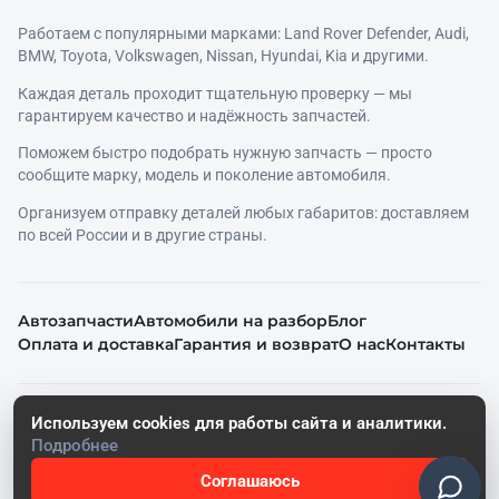
Работаем с популярными марками: Land Rover Defender, Audi,
BMW, Toyota, Volkswagen, Nissan, Hyundai, Kia и другими.
Каждая деталь проходит тщательную проверку — мы
гарантируем качество и надёжность запчастей.
Поможем быстро подобрать нужную запчасть — просто
сообщите марку, модель и поколение автомобиля.
Организуем отправку деталей любых габаритов: доставляем
по всей России и в другие страны.
Автозапчасти
Автомобили на разбор
Блог
Оплата и доставка
Гарантия и возврат
О нас
Контакты
© 2026. Все права защищены.
Используем cookies для работы сайта и аналитики.
Политика конфиденциальности
Подробнее
Согласие на обработку персональных данных
Соглашаюсь
Работает на SoftRazborki Сайты