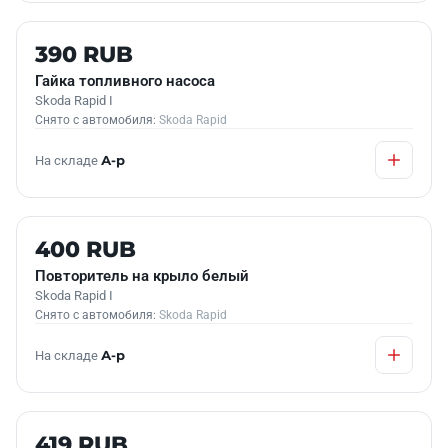
Б/У В НАЛИЧИИ
390 RUB
Гайка топливного насоса
Skoda Rapid I
Снято с автомобиля:
Skoda Rapid
На складе
А-р
Б/У В НАЛИЧИИ
400 RUB
Повторитель на крыло белый
Skoda Rapid I
Снято с автомобиля:
Skoda Rapid
На складе
А-р
Б/У В НАЛИЧИИ
419 RUB