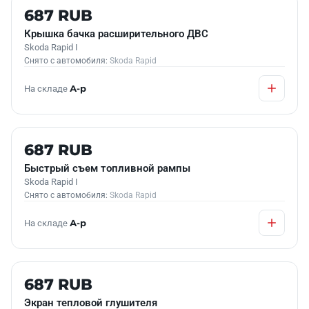
Б/У В НАЛИЧИИ
687 RUB
Крышка бачка расширительного ДВС
Skoda Rapid I
Снято с автомобиля:
Skoda Rapid
На складе
А-р
Б/У В НАЛИЧИИ
687 RUB
Быстрый съем топливной рампы
Skoda Rapid I
Снято с автомобиля:
Skoda Rapid
На складе
А-р
Б/У В НАЛИЧИИ
687 RUB
Экран тепловой глушителя