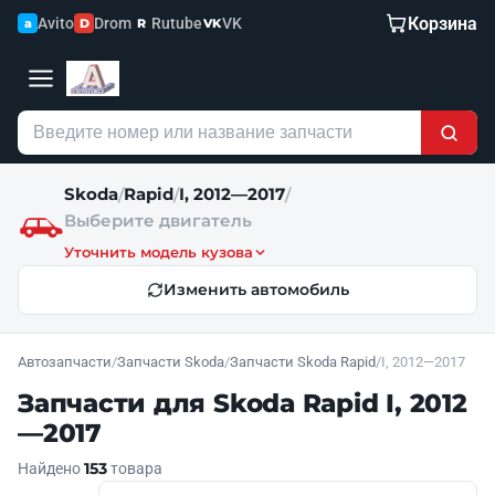
Корзина
Avito
Drom
Rutube
VK
a
D
R
VK
Skoda
Rapid
I, 2012—2017
/
/
/
Выберите двигатель
Уточнить модель кузова
Изменить автомобиль
Автозапчасти
/
Запчасти Skoda
/
Запчасти Skoda Rapid
/
I, 2012—2017
Запчасти для Skoda Rapid I, 2012
—2017
153
Найдено
товара