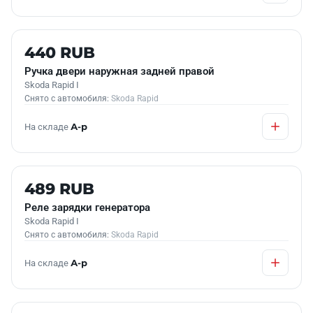
Б/У В НАЛИЧИИ
440 RUB
Ручка двери наружная задней правой
Skoda Rapid I
Снято с автомобиля:
Skoda Rapid
На складе
А-р
Б/У В НАЛИЧИИ
489 RUB
Реле зарядки генератора
Skoda Rapid I
Снято с автомобиля:
Skoda Rapid
На складе
А-р