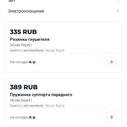
ЭБУ
1
Электрооснащение
5
Б/У В НАЛИЧИИ
335 RUB
Резинка глушителя
Skoda Rapid I
Снято с автомобиля:
Skoda Rapid
На складе
А-р
Б/У В НАЛИЧИИ
389 RUB
Пружинка суппорта переднего
Skoda Rapid I
Снято с автомобиля:
Skoda Rapid
На складе
А-р