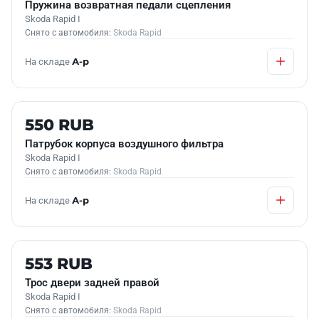
Пружина возвратная педали сцепления
Skoda Rapid I
Снято с автомобиля:
Skoda Rapid
На складе
А-р
Б/У В НАЛИЧИИ
550 RUB
Патрубок корпуса воздушного фильтра
Skoda Rapid I
Снято с автомобиля:
Skoda Rapid
На складе
А-р
Б/У В НАЛИЧИИ
553 RUB
Трос двери задней правой
Skoda Rapid I
Снято с автомобиля:
Skoda Rapid