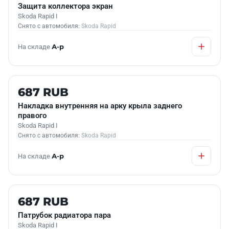
Защита коллектора экран
Skoda Rapid I
Снято с автомобиля:
Skoda Rapid
На складе
А-р
Б/У В НАЛИЧИИ
687 RUB
Накладка внутренняя на арку крыла заднего
правого
Skoda Rapid I
Снято с автомобиля:
Skoda Rapid
На складе
А-р
Б/У В НАЛИЧИИ
687 RUB
Патрубок радиатора пара
Skoda Rapid I