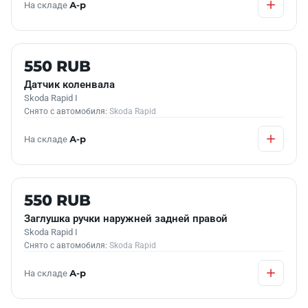
На складе
А-р
Б/У В НАЛИЧИИ
550 RUB
Датчик коленвала
Skoda Rapid I
Снято с автомобиля:
Skoda Rapid
На складе
А-р
Б/У В НАЛИЧИИ
550 RUB
Заглушка ручки наружней задней правой
Skoda Rapid I
Снято с автомобиля:
Skoda Rapid
На складе
А-р