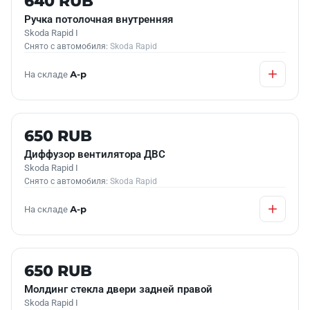
640 RUB
Ручка потолочная внутренняя
Skoda Rapid I
Снято с автомобиля:
Skoda Rapid
На складе
А-р
Б/У В НАЛИЧИИ
650 RUB
Диффузор вентилятора ДВС
Skoda Rapid I
Снято с автомобиля:
Skoda Rapid
На складе
А-р
Б/У В НАЛИЧИИ
650 RUB
Молдинг стекла двери задней правой
Skoda Rapid I