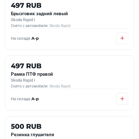
Б/У В НАЛИЧИИ
497 RUB
Брызговик задний левый
Skoda Rapid I
Снято с автомобиля:
Skoda Rapid
На складе
А-р
Б/У В НАЛИЧИИ
497 RUB
Рамка ПТФ правой
Skoda Rapid I
Снято с автомобиля:
Skoda Rapid
На складе
А-р
Б/У В НАЛИЧИИ
500 RUB
Резинка глушителя