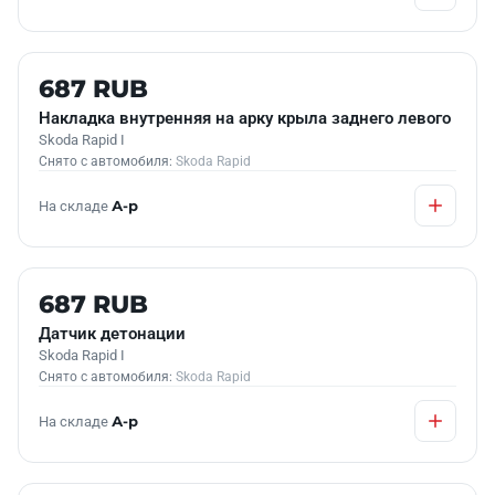
Б/У В НАЛИЧИИ
687 RUB
Накладка внутренняя на арку крыла заднего левого
Skoda Rapid I
Снято с автомобиля:
Skoda Rapid
На складе
А-р
Б/У В НАЛИЧИИ
687 RUB
Датчик детонации
Skoda Rapid I
Снято с автомобиля:
Skoda Rapid
На складе
А-р