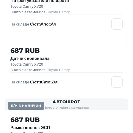
Патрон указателя поворота
Toyota Camry XV20
Снято с автомобиля:
Toyota Camry
На складе
С\ст:9\по:3\я
Б/У В НАЛИЧИИ
687 RUB
Датчик коленвала
Toyota Camry XV20
Снято с автомобиля:
Toyota Camry
На складе
С\ст:10\по:2\я
АВТОШРОТ
Б/У В НАЛИЧИИ
фото уточняйте у менеджера
687 RUB
Рамка кнопок ЭСП