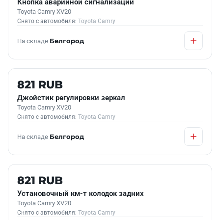
Кнопка аварийной сигнализации
Toyota Camry XV20
Снято с автомобиля:
Toyota Camry
На складе
Белгород
Б/У В НАЛИЧИИ
821 RUB
Джойстик регулировки зеркал
Toyota Camry XV20
Снято с автомобиля:
Toyota Camry
На складе
Белгород
Б/У В НАЛИЧИИ
821 RUB
Установочный км-т колодок задних
Toyota Camry XV20
Снято с автомобиля:
Toyota Camry