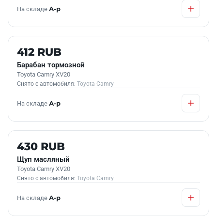
На складе
А-р
Б/У В НАЛИЧИИ
412 RUB
Барабан тормозной
Toyota Camry XV20
Снято с автомобиля:
Toyota Camry
На складе
А-р
Б/У В НАЛИЧИИ
430 RUB
Щуп масляный
Toyota Camry XV20
Снято с автомобиля:
Toyota Camry
На складе
А-р