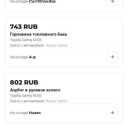
На складе
С\ст:10\по:6\я
Б/У В НАЛИЧИИ
743 RUB
Горловина топливного бака
Toyota Camry XV20
Снято с автомобиля:
Toyota Camry
На складе
А-р
Б/У В НАЛИЧИИ
802 RUB
Аэрбег в рулевое колесо
Toyota Camry XV20
Снято с автомобиля:
Toyota Camry
На складе
Навес