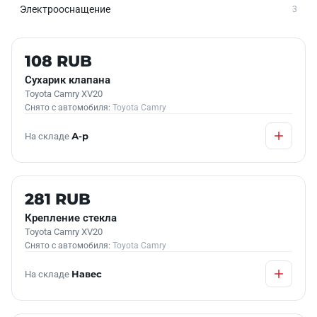
Электрооснащение
3
Б/У В НАЛИЧИИ
108 RUB
Сухарик клапана
Toyota Camry XV20
Снято с автомобиля:
Toyota Camry
На складе
А-р
Б/У В НАЛИЧИИ
281 RUB
Крепление стекла
Toyota Camry XV20
Снято с автомобиля:
Toyota Camry
На складе
Навес