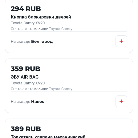
Б/У В НАЛИЧИИ
294 RUB
Кнопка блокировки дверей
Toyota Camry XV20
Снято с автомобиля:
Toyota Camry
На складе
Белгород
Б/У В НАЛИЧИИ
359 RUB
ЭБУ АIR BAG
Toyota Camry XV20
Снято с автомобиля:
Toyota Camry
На складе
Навес
Б/У В НАЛИЧИИ
389 RUB
Толкатель клапана механический