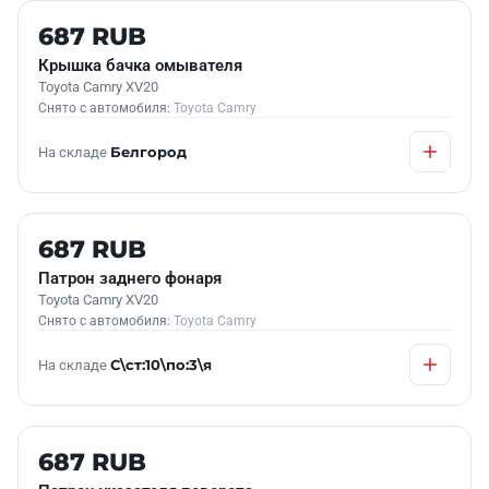
Б/У В НАЛИЧИИ
687 RUB
Крышка бачка омывателя
Toyota Camry XV20
Снято с автомобиля:
Toyota Camry
На складе
Белгород
Б/У В НАЛИЧИИ
687 RUB
Патрон заднего фонаря
Toyota Camry XV20
Снято с автомобиля:
Toyota Camry
На складе
С\ст:10\по:3\я
Б/У В НАЛИЧИИ
687 RUB