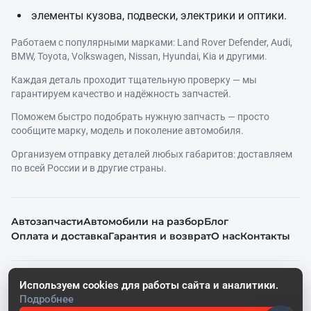
элементы кузова, подвески, электрики и оптики.
Работаем с популярными марками: Land Rover Defender, Audi,
BMW, Toyota, Volkswagen, Nissan, Hyundai, Kia и другими.
Каждая деталь проходит тщательную проверку — мы
гарантируем качество и надёжность запчастей.
Поможем быстро подобрать нужную запчасть — просто
сообщите марку, модель и поколение автомобиля.
Организуем отправку деталей любых габаритов: доставляем
по всей России и в другие страны.
Автозапчасти
Автомобили на разбор
Блог
Оплата и доставка
Гарантия и возврат
О нас
Контакты
© 2026. Все права защищены.
Используем cookies для работы сайта и аналитики.
Политика конфиденциальности
Подробнее
Согласие на обработку персональных данных