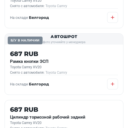
Toyota Camry XV20
Снято с автомобиля:
Toyota Camry
На складе
Белгород
АВТОШРОТ
Б/У В НАЛИЧИИ
фото уточняйте у менеджера
687 RUB
Рамка кнопки ЭСП
Toyota Camry XV20
Снято с автомобиля:
Toyota Camry
На складе
Белгород
Б/У В НАЛИЧИИ
687 RUB
Цилиндр тормозной рабочий задний
Toyota Camry XV20