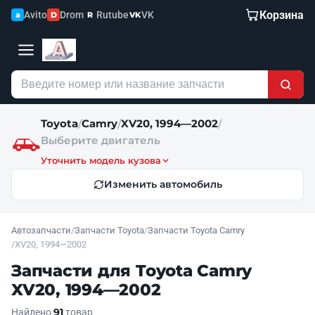
Корзина
Avito
Drom
Rutube
VK
a
D
R
VK
Toyota
Camry
XV20, 1994—2002
/
/
/
Выберите двигатель
Уточнить модель кузова
Изменить автомобиль
Автозапчасти
/
Запчасти Toyota
/
Запчасти Toyota Camry
/
XV20, 1994—2002
Запчасти для Toyota Camry
XV20, 1994—2002
91
Найдено
товар