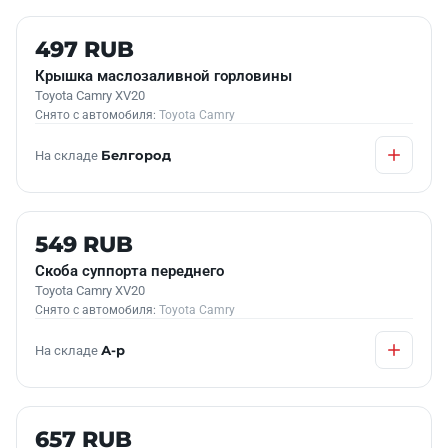
Б/У В НАЛИЧИИ
497 RUB
Крышка маслозаливной горловины
Toyota Camry XV20
Снято с автомобиля:
Toyota Camry
На складе
Белгород
Б/У В НАЛИЧИИ
549 RUB
Скоба суппорта переднего
Toyota Camry XV20
Снято с автомобиля:
Toyota Camry
На складе
А-р
Б/У В НАЛИЧИИ
657 RUB