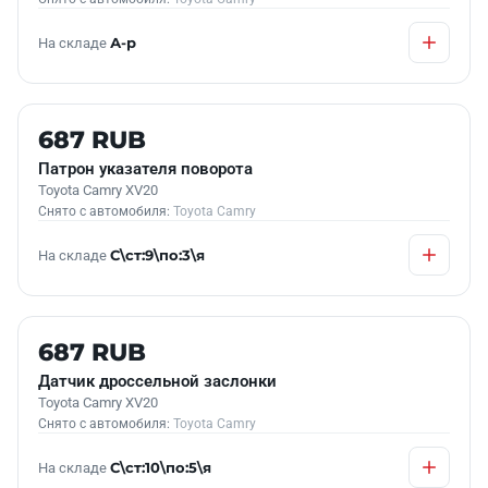
На складе
А-р
Б/У В НАЛИЧИИ
687 RUB
Патрон указателя поворота
Toyota Camry XV20
Снято с автомобиля:
Toyota Camry
На складе
С\ст:9\по:3\я
Б/У В НАЛИЧИИ
687 RUB
Датчик дроссельной заслонки
Toyota Camry XV20
Снято с автомобиля:
Toyota Camry
На складе
С\ст:10\по:5\я