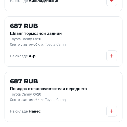
На складе
А\склад\по:5\я
Б/У В НАЛИЧИИ
687 RUB
Шланг тормозной задний
Toyota Camry XV20
Снято с автомобиля:
Toyota Camry
На складе
А-р
Б/У В НАЛИЧИИ
687 RUB
Поводок стеклоочистителя переднего
Toyota Camry XV20
Снято с автомобиля:
Toyota Camry
На складе
Навес