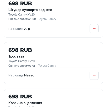
Б/У В НАЛИЧИИ
698 RUB
Штуцер суппорта заднего
Toyota Camry XV20
Снято с автомобиля:
Toyota Camry
На складе
А-р
Б/У В НАЛИЧИИ
698 RUB
Трос газа
Toyota Camry XV20
Снято с автомобиля:
Toyota Camry
На складе
Навес
Б/У В НАЛИЧИИ
698 RUB
Корзина сцепления