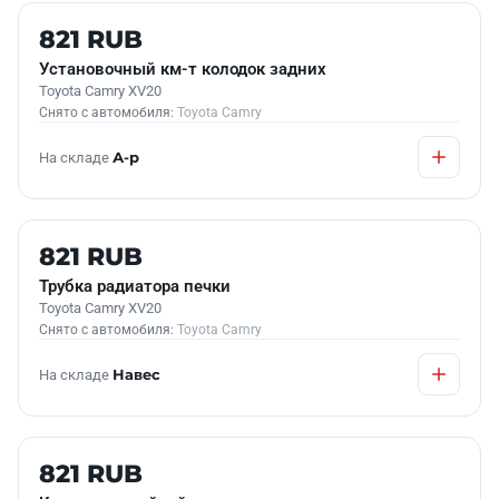
Б/У В НАЛИЧИИ
821 RUB
Установочный км-т колодок задних
Toyota Camry XV20
Снято с автомобиля:
Toyota Camry
На складе
А-р
Б/У В НАЛИЧИИ
821 RUB
Трубка радиатора печки
Toyota Camry XV20
Снято с автомобиля:
Toyota Camry
На складе
Навес
Б/У В НАЛИЧИИ
821 RUB