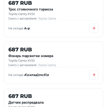
Б/У В НАЛИЧИИ
687 RUB
Трос стояночного тормоза
Toyota Camry XV20
Снято с автомобиля:
Toyota Camry
На складе
А-р
Б/У В НАЛИЧИИ
687 RUB
Фонарь подсветки номера
Toyota Camry XV20
Снято с автомобиля:
Toyota Camry
На складе
А\склад\по:5\я
Б/У В НАЛИЧИИ
687 RUB
Датчик распредвала