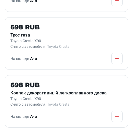
На складе
А-р
Б/У В НАЛИЧИИ
698 RUB
Трос газа
Toyota Cresta X90
Снято с автомобиля:
Toyota Cresta
На складе
А-р
Б/У В НАЛИЧИИ
698 RUB
Колпак декоративный легкосплавного диска
Toyota Cresta X90
Снято с автомобиля:
Toyota Cresta
На складе
А-р