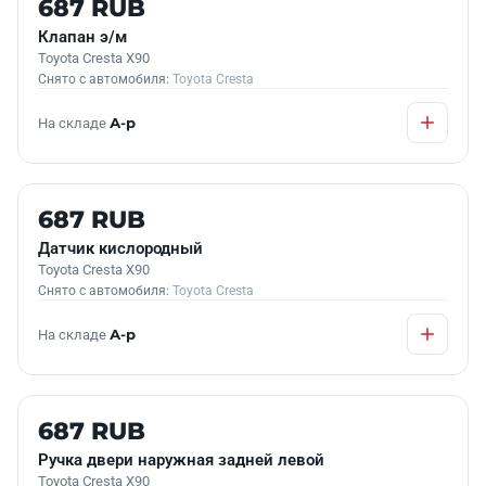
687 RUB
Клапан э/м
Toyota Cresta X90
Снято с автомобиля:
Toyota Cresta
На складе
А-р
Б/У В НАЛИЧИИ
687 RUB
Датчик кислородный
Toyota Cresta X90
Снято с автомобиля:
Toyota Cresta
На складе
А-р
Б/У В НАЛИЧИИ
687 RUB
Ручка двери наружная задней левой
Toyota Cresta X90