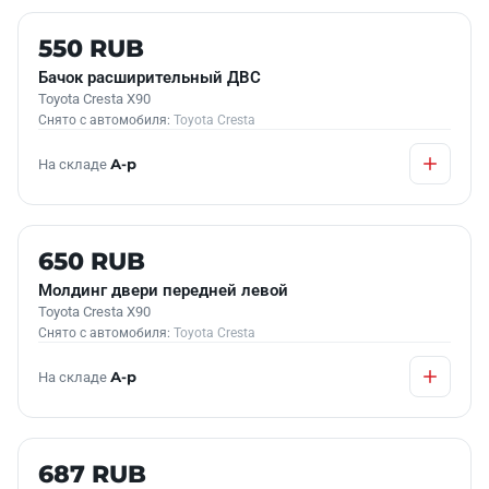
Б/У В НАЛИЧИИ
550 RUB
Бачок расширительный ДВС
Toyota Cresta X90
Снято с автомобиля:
Toyota Cresta
На складе
А-р
Б/У В НАЛИЧИИ
650 RUB
Молдинг двери передней левой
Toyota Cresta X90
Снято с автомобиля:
Toyota Cresta
На складе
А-р
Б/У В НАЛИЧИИ
687 RUB