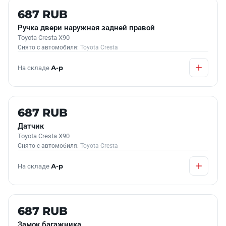
Б/У В НАЛИЧИИ
687 RUB
Ручка двери наружная задней правой
Toyota Cresta X90
Снято с автомобиля:
Toyota Cresta
На складе
А-р
Б/У В НАЛИЧИИ
687 RUB
Датчик
Toyota Cresta X90
Снято с автомобиля:
Toyota Cresta
На складе
А-р
Б/У В НАЛИЧИИ
687 RUB
Замок багажника