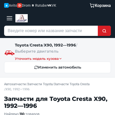
Корзина
Avito
Drom
Rutube
VK
a
D
R
VK
Toyota
Cresta
X90, 1992—1996
/
/
/
Выберите двигатель
Уточнить модель кузова
Изменить автомобиль
Автозапчасти
/
Запчасти Toyota
/
Запчасти Toyota Cresta
/
X90, 1992—1996
Запчасти для Toyota Cresta X90,
1992—1996
110
Найдено
товаров