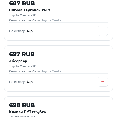
Б/У В НАЛИЧИИ
687 RUB
Сигнал звуковой км-т
Toyota Cresta X90
Снято с автомобиля:
Toyota Cresta
На складе
А-р
Б/У В НАЛИЧИИ
697 RUB
Абсорбер
Toyota Cresta X90
Снято с автомобиля:
Toyota Cresta
На складе
А-р
Б/У В НАЛИЧИИ
698 RUB
Клапан ВУТ+трубка