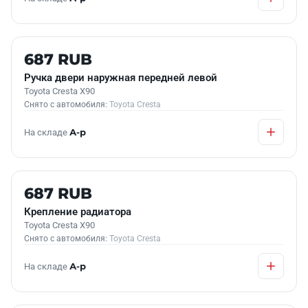
Б/У В НАЛИЧИИ
687 RUB
Ручка двери наружная передней левой
Toyota Cresta X90
Снято с автомобиля:
Toyota Cresta
На складе
А-р
Б/У В НАЛИЧИИ
687 RUB
Крепление радиатора
Toyota Cresta X90
Снято с автомобиля:
Toyota Cresta
На складе
А-р