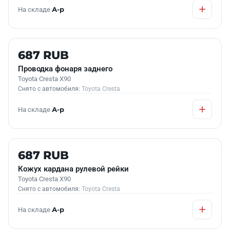
На складе
А-р
Б/У В НАЛИЧИИ
687 RUB
Проводка фонаря заднего
Toyota Cresta X90
Снято с автомобиля:
Toyota Cresta
На складе
А-р
Б/У В НАЛИЧИИ
687 RUB
Кожух кардана рулевой рейки
Toyota Cresta X90
Снято с автомобиля:
Toyota Cresta
На складе
А-р