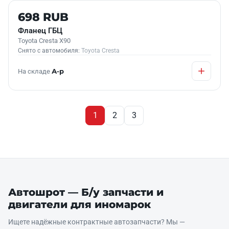
Б/У В НАЛИЧИИ
698 RUB
Фланец ГБЦ
Toyota Cresta X90
Снято с автомобиля:
Toyota Cresta
На складе
А-р
1
2
3
Автошрот — Б/у запчасти и
двигатели для иномарок
Ищете надёжные контрактные автозапчасти? Мы —