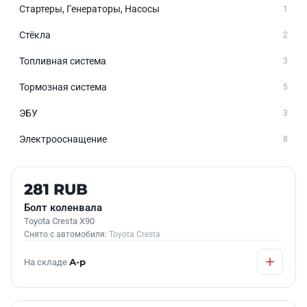
Стартеры, Генераторы, Насосы
1
Стёкла
2
Топливная система
3
Тормозная система
5
ЭБУ
3
Электрооснащение
8
Б/У В НАЛИЧИИ
281 RUB
Болт коленвала
Toyota Cresta X90
Снято с автомобиля:
Toyota Cresta
На складе
А-р