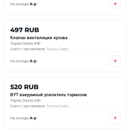
На складе
А-р
Б/У В НАЛИЧИИ
497 RUB
Клапан вентиляции кузова
Toyota Cresta X90
Снято с автомобиля:
Toyota Cresta
На складе
А-р
Б/У В НАЛИЧИИ
520 RUB
ВУТ вакуумный усилитель тормозов
Toyota Cresta X90
Снято с автомобиля:
Toyota Cresta
На складе
А-р