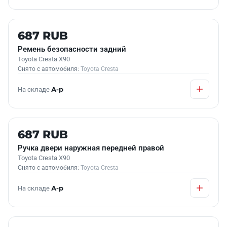
Б/У В НАЛИЧИИ
687 RUB
Ремень безопасности задний
Toyota Cresta X90
Снято с автомобиля:
Toyota Cresta
На складе
А-р
Б/У В НАЛИЧИИ
687 RUB
Ручка двери наружная передней правой
Toyota Cresta X90
Снято с автомобиля:
Toyota Cresta
На складе
А-р