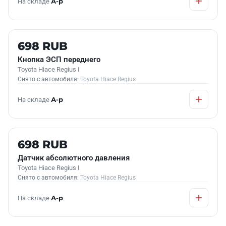
На складе
А-р
Б/У В НАЛИЧИИ
698 RUB
Кнопка ЭСП переднего
Toyota Hiace Regius I
Снято с автомобиля:
Toyota Hiace Regius
На складе
А-р
Б/У В НАЛИЧИИ
698 RUB
Датчик абсолютного давления
Toyota Hiace Regius I
Снято с автомобиля:
Toyota Hiace Regius
На складе
А-р