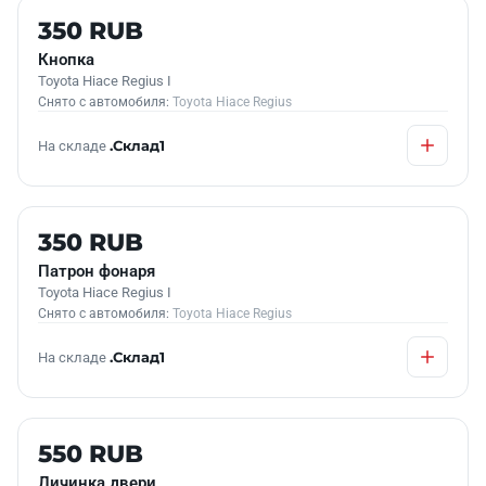
Б/У В НАЛИЧИИ
350 RUB
Кнопка
Toyota Hiace Regius I
Снято с автомобиля:
Toyota Hiace Regius
На складе
.Склад1
Б/У В НАЛИЧИИ
350 RUB
Патрон фонаря
Toyota Hiace Regius I
Снято с автомобиля:
Toyota Hiace Regius
На складе
.Склад1
Б/У В НАЛИЧИИ
550 RUB
Личинка двери