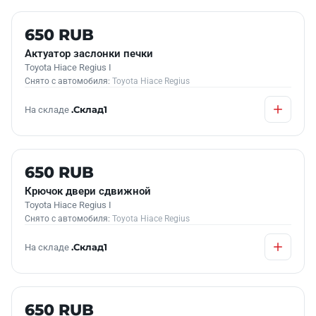
Б/У В НАЛИЧИИ
650 RUB
Актуатор заслонки печки
Toyota Hiace Regius I
Снято с автомобиля:
Toyota Hiace Regius
На складе
.Склад1
Б/У В НАЛИЧИИ
650 RUB
Крючок двери сдвижной
Toyota Hiace Regius I
Снято с автомобиля:
Toyota Hiace Regius
На складе
.Склад1
Б/У В НАЛИЧИИ
650 RUB