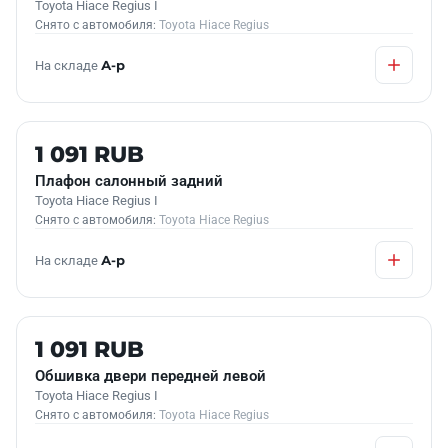
Toyota Hiace Regius I
Снято с автомобиля:
Toyota Hiace Regius
На складе
А-р
Б/У В НАЛИЧИИ
1 091 RUB
Плафон салонный задний
Toyota Hiace Regius I
Снято с автомобиля:
Toyota Hiace Regius
На складе
А-р
Б/У В НАЛИЧИИ
1 091 RUB
Обшивка двери передней левой
Toyota Hiace Regius I
Снято с автомобиля:
Toyota Hiace Regius