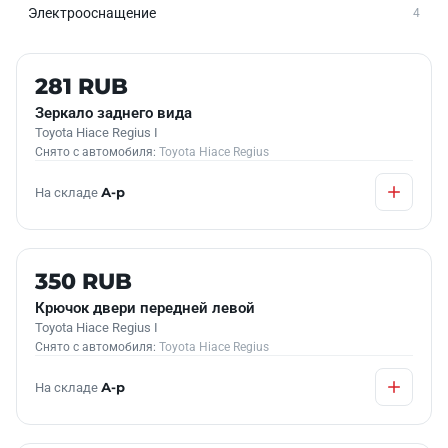
Электрооснащение
4
Б/У В НАЛИЧИИ
281 RUB
Зеркало заднего вида
Toyota Hiace Regius I
Снято с автомобиля:
Toyota Hiace Regius
На складе
А-р
Б/У В НАЛИЧИИ
350 RUB
Крючок двери передней левой
Toyota Hiace Regius I
Снято с автомобиля:
Toyota Hiace Regius
На складе
А-р