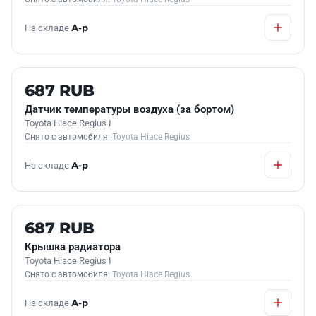
На складе
А-р
Б/У В НАЛИЧИИ
687 RUB
Датчик температуры воздуха (за бортом)
Toyota Hiace Regius I
Снято с автомобиля:
Toyota Hiace Regius
На складе
А-р
Б/У В НАЛИЧИИ
687 RUB
Крышка радиатора
Toyota Hiace Regius I
Снято с автомобиля:
Toyota Hiace Regius
На складе
А-р