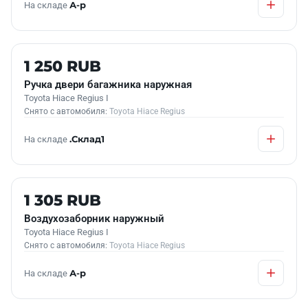
На складе
А-р
Б/У В НАЛИЧИИ
1 250 RUB
Ручка двери багажника наружная
Toyota Hiace Regius I
Снято с автомобиля:
Toyota Hiace Regius
На складе
.Склад1
Б/У В НАЛИЧИИ
1 305 RUB
Воздухозаборник наружный
Toyota Hiace Regius I
Снято с автомобиля:
Toyota Hiace Regius
На складе
А-р