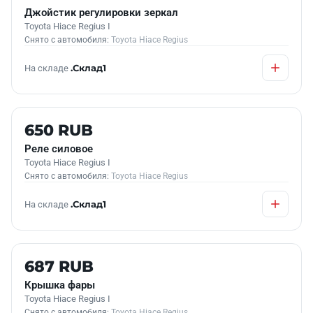
Джойстик регулировки зеркал
Toyota Hiace Regius I
Снято с автомобиля:
Toyota Hiace Regius
На складе
.Склад1
Б/У В НАЛИЧИИ
650 RUB
Реле силовое
Toyota Hiace Regius I
Снято с автомобиля:
Toyota Hiace Regius
На складе
.Склад1
Б/У В НАЛИЧИИ
687 RUB
Крышка фары
Toyota Hiace Regius I
Снято с автомобиля:
Toyota Hiace Regius