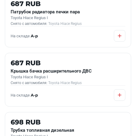
Б/У В НАЛИЧИИ
687 RUB
Патрубок радиатора печки пара
Toyota Hiace Regius I
Снято с автомобиля:
Toyota Hiace Regius
На складе
А-р
Б/У В НАЛИЧИИ
687 RUB
Крышка бачка расширительного ДВС
Toyota Hiace Regius I
Снято с автомобиля:
Toyota Hiace Regius
На складе
А-р
Б/У В НАЛИЧИИ
698 RUB
Трубка топливная дизельная