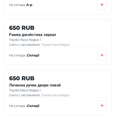
На складе
А-р
Б/У В НАЛИЧИИ
650 RUB
Рамка джойстика зеркал
Toyota Hiace Regius I
Снято с автомобиля:
Toyota Hiace Regius
На складе
.Склад1
Б/У В НАЛИЧИИ
650 RUB
Личинка ручки двери левой
Toyota Hiace Regius I
Снято с автомобиля:
Toyota Hiace Regius
На складе
.Склад1