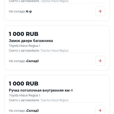
Снято с автомобиля:
Toyota Hiace Regius
На складе
А-р
Б/У В НАЛИЧИИ
1 000 RUB
Замок двери багажника
Toyota Hiace Regius I
Снято с автомобиля:
Toyota Hiace Regius
На складе
.Склад1
Б/У В НАЛИЧИИ
1 000 RUB
Ручка потолочная внутренняя км-т
Toyota Hiace Regius I
Снято с автомобиля:
Toyota Hiace Regius
На складе
.Склад1