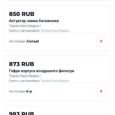
Б/У В НАЛИЧИИ
850 RUB
Актуатор замка багажника
Toyota Hiace Regius I
Снято с автомобиля:
Toyota Hiace Regius
На складе
.Склад1
Б/У В НАЛИЧИИ
873 RUB
Гофра корпуса воздушного фильтра
Toyota Hiace Regius I
Снято с автомобиля:
Toyota Hiace Regius
На складе
А-р
Б/У В НАЛИЧИИ
983 RUB