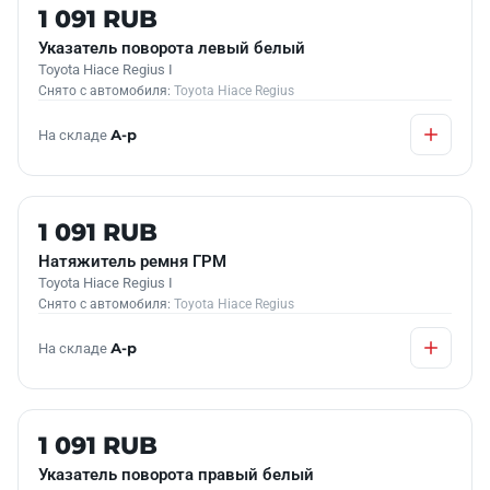
Б/У В НАЛИЧИИ
1 091 RUB
Указатель поворота левый белый
Toyota Hiace Regius I
Снято с автомобиля:
Toyota Hiace Regius
На складе
А-р
Б/У В НАЛИЧИИ
1 091 RUB
Натяжитель ремня ГРМ
Toyota Hiace Regius I
Снято с автомобиля:
Toyota Hiace Regius
На складе
А-р
Б/У В НАЛИЧИИ
1 091 RUB
Указатель поворота правый белый