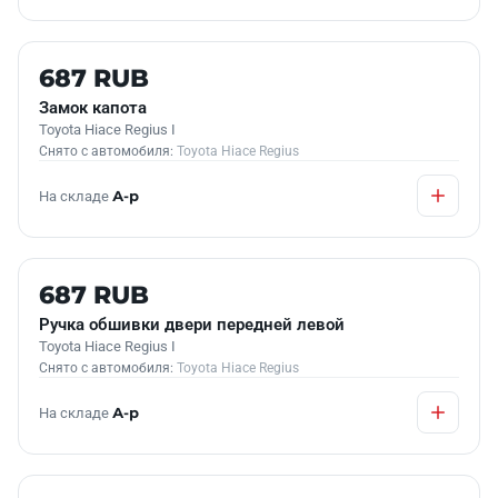
Б/У В НАЛИЧИИ
687 RUB
Замок капота
Toyota Hiace Regius I
Снято с автомобиля:
Toyota Hiace Regius
На складе
А-р
Б/У В НАЛИЧИИ
687 RUB
Ручка обшивки двери передней левой
Toyota Hiace Regius I
Снято с автомобиля:
Toyota Hiace Regius
На складе
А-р