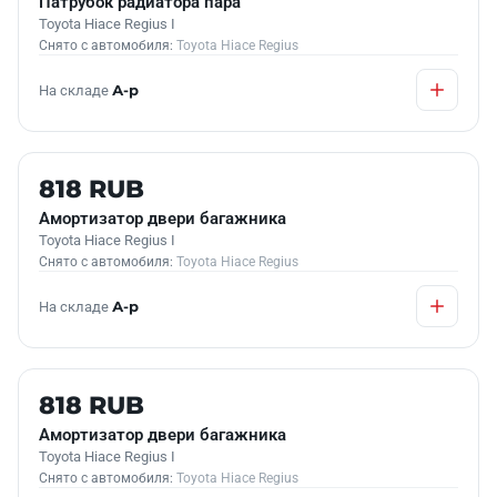
Патрубок радиатора пара
Toyota Hiace Regius I
Снято с автомобиля:
Toyota Hiace Regius
На складе
А-р
Б/У В НАЛИЧИИ
818 RUB
Амортизатор двери багажника
Toyota Hiace Regius I
Снято с автомобиля:
Toyota Hiace Regius
На складе
А-р
Б/У В НАЛИЧИИ
818 RUB
Амортизатор двери багажника
Toyota Hiace Regius I
Снято с автомобиля:
Toyota Hiace Regius