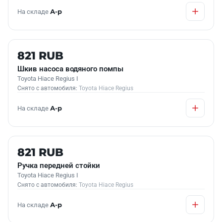
На складе
А-р
Б/У В НАЛИЧИИ
821 RUB
Шкив насоса водяного помпы
Toyota Hiace Regius I
Снято с автомобиля:
Toyota Hiace Regius
На складе
А-р
Б/У В НАЛИЧИИ
821 RUB
Ручка передней стойки
Toyota Hiace Regius I
Снято с автомобиля:
Toyota Hiace Regius
На складе
А-р