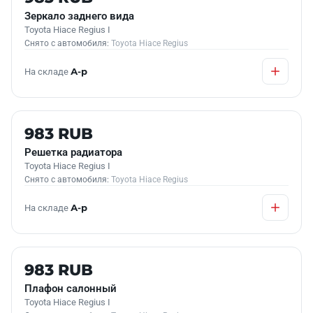
Зеркало заднего вида
Toyota Hiace Regius I
Снято с автомобиля:
Toyota Hiace Regius
На складе
А-р
Б/У В НАЛИЧИИ
983 RUB
Решетка радиатора
Toyota Hiace Regius I
Снято с автомобиля:
Toyota Hiace Regius
На складе
А-р
Б/У В НАЛИЧИИ
983 RUB
Плафон салонный
Toyota Hiace Regius I