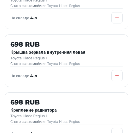
Toyota Hiace Regius I
Снято с автомобиля:
Toyota Hiace Regius
На складе
А-р
Б/У В НАЛИЧИИ
698 RUB
Крышка зеркала внутренняя левая
Toyota Hiace Regius I
Снято с автомобиля:
Toyota Hiace Regius
На складе
А-р
Б/У В НАЛИЧИИ
698 RUB
Крепление радиатора
Toyota Hiace Regius I
Снято с автомобиля:
Toyota Hiace Regius