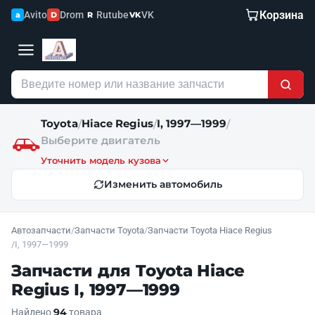
Корзина
Avito
Drom
Rutube
VK
a
D
R
VK
Toyota
Hiace Regius
I, 1997—1999
/
/
/
Выберите двигатель
Уточнить модель кузова
Изменить автомобиль
Автозапчасти
/
Запчасти Toyota
/
Запчасти Toyota Hiace Regius
/
I, 1997—1999
Запчасти для Toyota Hiace
Regius I, 1997—1999
94
Найдено
товара