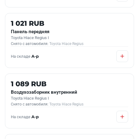
Б/У В НАЛИЧИИ
1 021 RUB
Панель передняя
Toyota Hiace Regius I
Снято с автомобиля:
Toyota Hiace Regius
На складе
А-р
Б/У В НАЛИЧИИ
1 089 RUB
Воздухозаборник внутренний
Toyota Hiace Regius I
Снято с автомобиля:
Toyota Hiace Regius
На складе
А-р