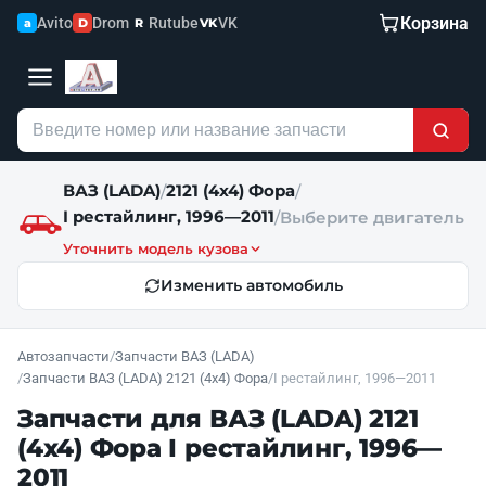
Корзина
Avito
Drom
Rutube
VK
a
D
R
VK
ВАЗ (LADA)
2121 (4x4) Фора
/
/
I рестайлинг, 1996—2011
/
Выберите двигатель
Уточнить модель кузова
Изменить автомобиль
Автозапчасти
/
Запчасти ВАЗ (LADA)
/
Запчасти ВАЗ (LADA) 2121 (4x4) Фора
/
I рестайлинг, 1996—2011
Запчасти для ВАЗ (LADA) 2121
(4x4) Фора I рестайлинг, 1996—
2011