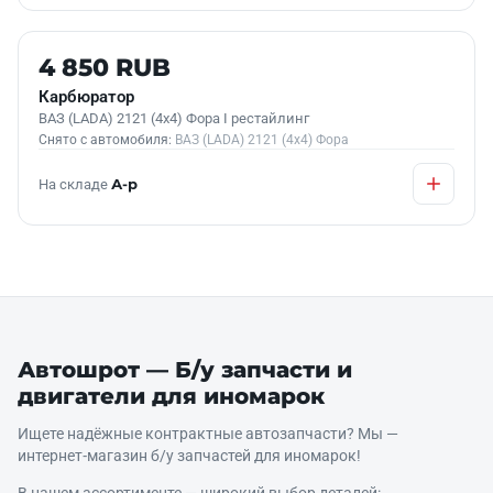
Б/У В НАЛИЧИИ
4 850 RUB
Карбюратор
ВАЗ (LADA) 2121 (4x4) Фора I рестайлинг
Снято с автомобиля:
ВАЗ (LADA) 2121 (4x4) Фора
На складе
А-р
Автошрот — Б/у запчасти и
двигатели для иномарок
Ищете надёжные контрактные автозапчасти? Мы —
интернет‑магазин б/у запчастей для иномарок!
В нашем ассортименте — широкий выбор деталей: