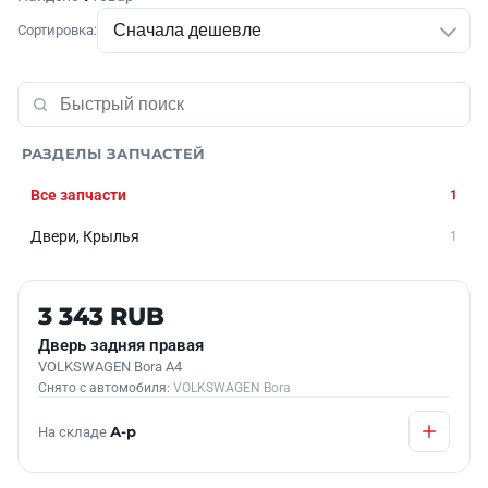
Сортировка:
РАЗДЕЛЫ ЗАПЧАСТЕЙ
Все запчасти
1
Двери, Крылья
1
Б/У В НАЛИЧИИ
3 343 RUB
Дверь задняя правая
VOLKSWAGEN Bora A4
Снято с автомобиля:
VOLKSWAGEN Bora
На складе
А-р