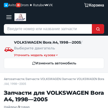
Корзина
Avito
Drom
Rutube
VK
a
D
R
VK
VOLKSWAGEN
Bora
A4, 1998—2005
/
/
/
Выберите двигатель
Уточнить модель кузова
Изменить автомобиль
Автозапчасти
/
Запчасти VOLKSWAGEN
/
Запчасти VOLKSWAGEN Bora
/
A4, 1998—2005
Запчасти для VOLKSWAGEN Bora
A4, 1998—2005
1
Найдено
товар