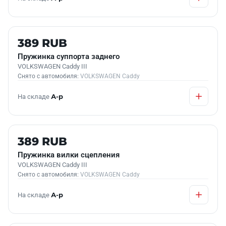
Б/У В НАЛИЧИИ
389 RUB
Пружинка суппорта заднего
VOLKSWAGEN Caddy III
Снято с автомобиля:
VOLKSWAGEN Caddy
На складе
А-р
Б/У В НАЛИЧИИ
389 RUB
Пружинка вилки сцепления
VOLKSWAGEN Caddy III
Снято с автомобиля:
VOLKSWAGEN Caddy
На складе
А-р