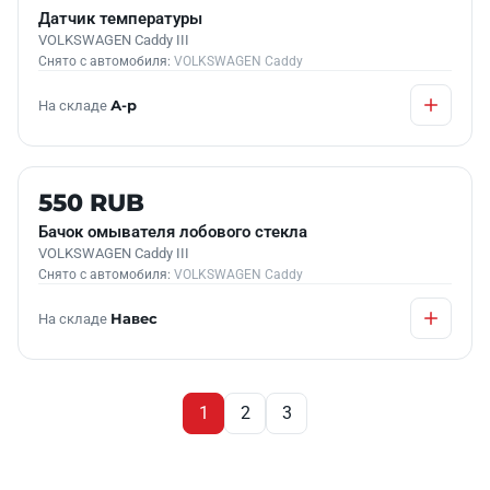
Датчик температуры
VOLKSWAGEN Caddy III
Снято с автомобиля:
VOLKSWAGEN Caddy
На складе
А-р
Б/У В НАЛИЧИИ
550 RUB
Бачок омывателя лобового стекла
VOLKSWAGEN Caddy III
Снято с автомобиля:
VOLKSWAGEN Caddy
На складе
Навес
1
2
3