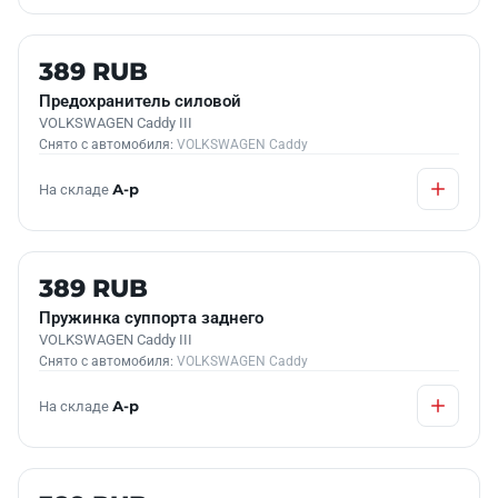
Б/У В НАЛИЧИИ
389 RUB
Предохранитель силовой
VOLKSWAGEN Caddy III
Снято с автомобиля:
VOLKSWAGEN Caddy
На складе
А-р
Б/У В НАЛИЧИИ
389 RUB
Пружинка суппорта заднего
VOLKSWAGEN Caddy III
Снято с автомобиля:
VOLKSWAGEN Caddy
На складе
А-р
Б/У В НАЛИЧИИ