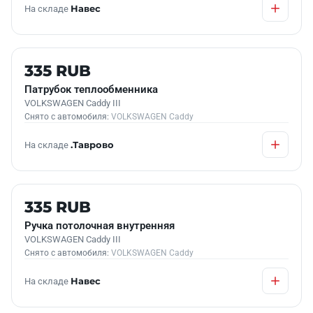
На складе
Навес
Б/У В НАЛИЧИИ
335 RUB
Патрубок теплообменника
VOLKSWAGEN Caddy III
Снято с автомобиля:
VOLKSWAGEN Caddy
На складе
.Таврово
Б/У В НАЛИЧИИ
335 RUB
Ручка потолочная внутренняя
VOLKSWAGEN Caddy III
Снято с автомобиля:
VOLKSWAGEN Caddy
На складе
Навес