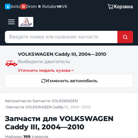
Корзина
Avito
Drom
Rutube
VK
a
D
R
VK
VOLKSWAGEN
Caddy
III, 2004—2010
/
/
/
Выберите двигатель
Уточнить модель кузова
Изменить автомобиль
Автозапчасти
/
Запчасти VOLKSWAGEN
/
Запчасти VOLKSWAGEN Caddy
/
III, 2004—2010
Запчасти для VOLKSWAGEN
Caddy III, 2004—2010
199
Найдено
товаров