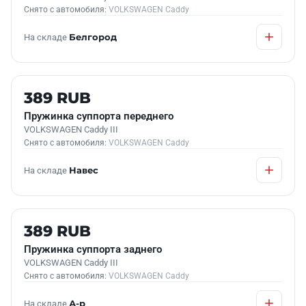
Снято с автомобиля:
VOLKSWAGEN Caddy
На складе
Белгород
Б/У В НАЛИЧИИ
389 RUB
Пружинка суппорта переднего
VOLKSWAGEN Caddy III
Снято с автомобиля:
VOLKSWAGEN Caddy
На складе
Навес
Б/У В НАЛИЧИИ
389 RUB
Пружинка суппорта заднего
VOLKSWAGEN Caddy III
Снято с автомобиля:
VOLKSWAGEN Caddy
На складе
А-р