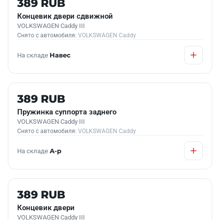
389 RUB
Концевик двери сдвижной
VOLKSWAGEN Caddy III
Снято с автомобиля:
VOLKSWAGEN Caddy
На складе
Навес
Б/У В НАЛИЧИИ
389 RUB
Пружинка суппорта заднего
VOLKSWAGEN Caddy III
Снято с автомобиля:
VOLKSWAGEN Caddy
На складе
А-р
Б/У В НАЛИЧИИ
389 RUB
Концевик двери
VOLKSWAGEN Caddy III