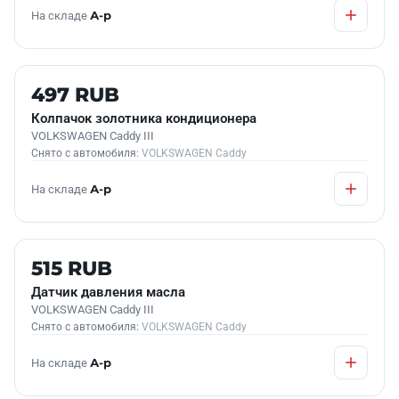
На складе
А-р
Б/У В НАЛИЧИИ
497 RUB
Колпачок золотника кондиционера
VOLKSWAGEN Caddy III
Снято с автомобиля:
VOLKSWAGEN Caddy
На складе
А-р
Б/У В НАЛИЧИИ
515 RUB
Датчик давления масла
VOLKSWAGEN Caddy III
Снято с автомобиля:
VOLKSWAGEN Caddy
На складе
А-р