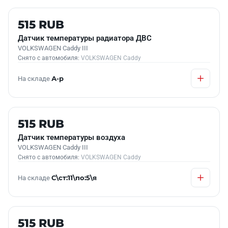
Б/У В НАЛИЧИИ
515 RUB
Датчик температуры радиатора ДВС
VOLKSWAGEN Caddy III
Снято с автомобиля:
VOLKSWAGEN Caddy
На складе
А-р
Б/У В НАЛИЧИИ
515 RUB
Датчик температуры воздуха
VOLKSWAGEN Caddy III
Снято с автомобиля:
VOLKSWAGEN Caddy
На складе
С\ст:11\по:5\я
Б/У В НАЛИЧИИ
515 RUB