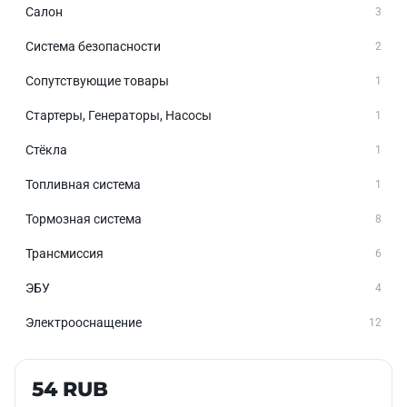
Салон
3
Система безопасности
2
Сопутствующие товары
1
Стартеры, Генераторы, Насосы
1
Стёкла
1
Топливная система
1
Тормозная система
8
Трансмиссия
6
ЭБУ
4
Электрооснащение
12
Б/У В НАЛИЧИИ
54 RUB