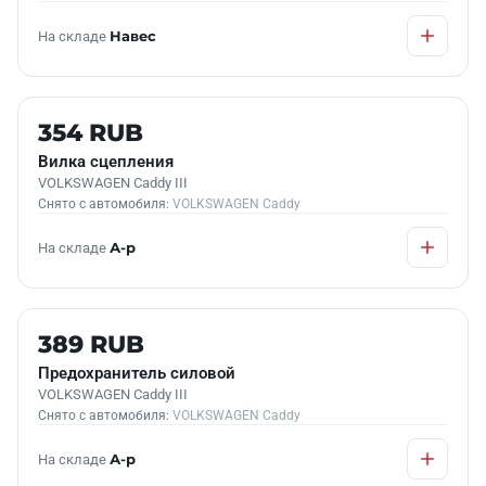
На складе
Навес
Б/У В НАЛИЧИИ
354 RUB
Вилка сцепления
VOLKSWAGEN Caddy III
Снято с автомобиля:
VOLKSWAGEN Caddy
На складе
А-р
Б/У В НАЛИЧИИ
389 RUB
Предохранитель силовой
VOLKSWAGEN Caddy III
Снято с автомобиля:
VOLKSWAGEN Caddy
На складе
А-р