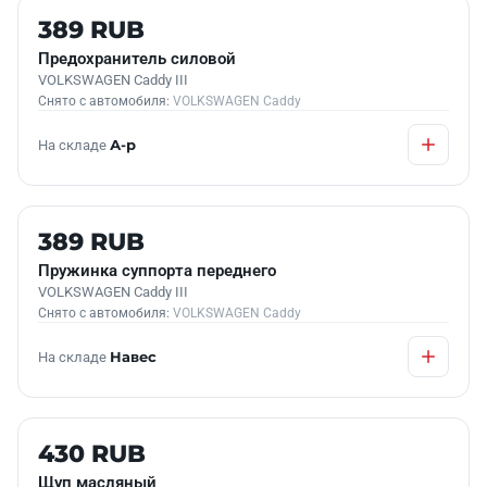
Б/У В НАЛИЧИИ
389 RUB
Предохранитель силовой
VOLKSWAGEN Caddy III
Снято с автомобиля:
VOLKSWAGEN Caddy
На складе
А-р
Б/У В НАЛИЧИИ
389 RUB
Пружинка суппорта переднего
VOLKSWAGEN Caddy III
Снято с автомобиля:
VOLKSWAGEN Caddy
На складе
Навес
Б/У В НАЛИЧИИ
430 RUB
Щуп масляный