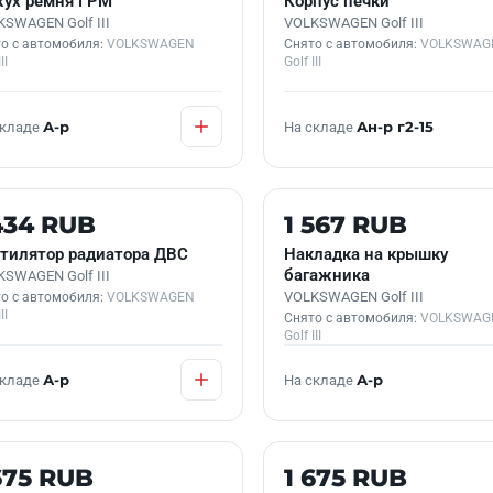
ух ремня ГРМ
Корпус печки
SWAGEN Golf III
VOLKSWAGEN Golf III
о с автомобиля:
VOLKSWAGEN
Снято с автомобиля:
VOLKSWAG
II
Golf III
складе
А-р
На складе
Ан-р г2-15
 В НАЛИЧИИ
Б/У В НАЛИЧИИ
434 RUB
1 567 RUB
тилятор радиатора ДВС
Накладка на крышку
багажника
SWAGEN Golf III
VOLKSWAGEN Golf III
о с автомобиля:
VOLKSWAGEN
II
Снято с автомобиля:
VOLKSWAG
Golf III
складе
А-р
На складе
А-р
 В НАЛИЧИИ
Б/У В НАЛИЧИИ
675 RUB
1 675 RUB