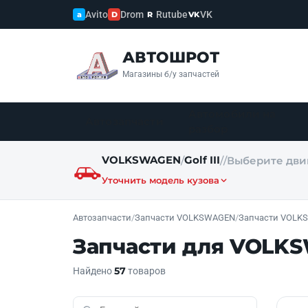
Avito
Drom
Rutube
VK
a
D
R
VK
АВТОШРОТ
Магазины б/у запчастей
Автомобили на
Автозапчасти
разбор
VOLKSWAGEN
Golf III
/
/
/
Выберите дви
Уточнить модель кузова
Автозапчасти
/
Запчасти VOLKSWAGEN
/
Запчасти VOLKSW
Запчасти для VOLKSW
57
Найдено
товаров