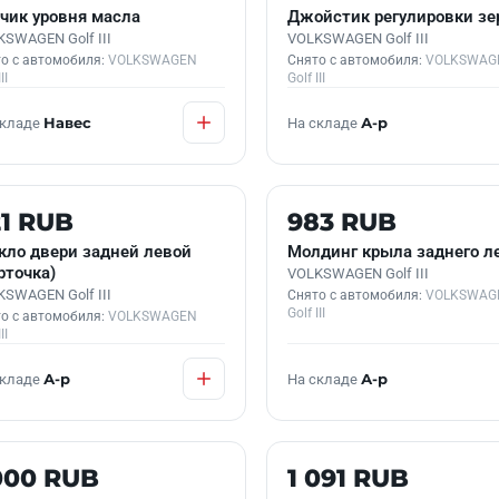
чик уровня масла
Джойстик регулировки зе
SWAGEN Golf III
VOLKSWAGEN Golf III
о с автомобиля:
VOLKSWAGEN
Снято с автомобиля:
VOLKSWAG
II
Golf III
складе
Навес
На складе
А-р
 В НАЛИЧИИ
Б/У В НАЛИЧИИ
1 RUB
983 RUB
кло двери задней левой
Молдинг крыла заднего л
рточка)
VOLKSWAGEN Golf III
SWAGEN Golf III
Снято с автомобиля:
VOLKSWAG
Golf III
о с автомобиля:
VOLKSWAGEN
II
складе
А-р
На складе
А-р
 В НАЛИЧИИ
Б/У В НАЛИЧИИ
000 RUB
1 091 RUB