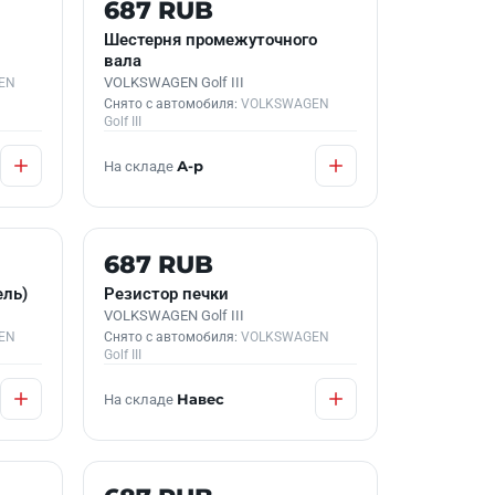
Б/У В НАЛИЧИИ
687 RUB
Шестерня промежуточного
вала
VOLKSWAGEN Golf III
EN
Снято с автомобиля:
VOLKSWAGEN
Golf III
На складе
А-р
Б/У В НАЛИЧИИ
687 RUB
ель)
Резистор печки
VOLKSWAGEN Golf III
EN
Снято с автомобиля:
VOLKSWAGEN
Golf III
На складе
Навес
Б/У В НАЛИЧИИ