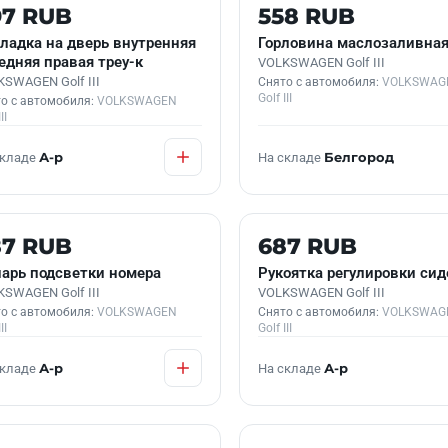
 В НАЛИЧИИ
Б/У В НАЛИЧИИ
97 RUB
558 RUB
ладка на дверь внутренняя
Горловина маслозаливна
едняя правая треу-к
VOLKSWAGEN Golf III
SWAGEN Golf III
Снято с автомобиля:
VOLKSWAG
Golf III
о с автомобиля:
VOLKSWAGEN
II
складе
А-р
На складе
Белгород
 В НАЛИЧИИ
Б/У В НАЛИЧИИ
87 RUB
687 RUB
арь подсветки номера
Рукоятка регулировки сид
SWAGEN Golf III
VOLKSWAGEN Golf III
о с автомобиля:
VOLKSWAGEN
Снято с автомобиля:
VOLKSWAG
II
Golf III
складе
А-р
На складе
А-р