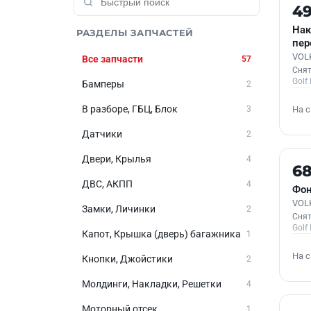
Б/У
4
Нак
РАЗДЕЛЫ ЗАПЧАСТЕЙ
пер
VOLK
Все запчасти
57
Снят
Golf I
Бамперы
2
В разборе, ГБЦ, Блок
На 
3
Датчики
2
Двери, Крылья
4
Б/У
6
ДВС, АКПП
4
Фон
VOLK
Замки, Личинки
2
Снят
Golf I
Капот, Крышка (дверь) багажника
1
На 
Кнопки, Джойстики
2
Молдинги, Накладки, Решетки
4
Моторный отсек
1