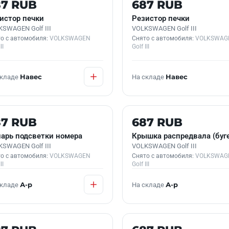
 В НАЛИЧИИ
Б/У В НАЛИЧИИ
87 RUB
687 RUB
истор печки
Резистор печки
SWAGEN Golf III
VOLKSWAGEN Golf III
о с автомобиля:
VOLKSWAGEN
Снято с автомобиля:
VOLKSWAG
II
Golf III
складе
Навес
На складе
Навес
 В НАЛИЧИИ
Б/У В НАЛИЧИИ
87 RUB
687 RUB
арь подсветки номера
Крышка распредвала (буг
SWAGEN Golf III
VOLKSWAGEN Golf III
о с автомобиля:
VOLKSWAGEN
Снято с автомобиля:
VOLKSWAG
II
Golf III
складе
А-р
На складе
А-р
 В НАЛИЧИИ
Б/У В НАЛИЧИИ