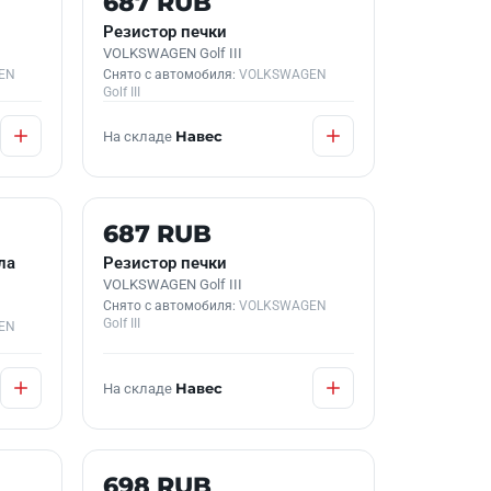
687 RUB
Резистор печки
VOLKSWAGEN Golf III
EN
Снято с автомобиля:
VOLKSWAGEN
Golf III
На складе
Навес
Б/У В НАЛИЧИИ
687 RUB
ла
Резистор печки
VOLKSWAGEN Golf III
Снято с автомобиля:
VOLKSWAGEN
Golf III
EN
На складе
Навес
Б/У В НАЛИЧИИ
698 RUB