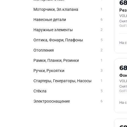
Б/У
6
Моторчики, Эл.клапана
1
Рез
VOLK
Навесные детали
6
Снят
Golf I
Наружные элементы
2
Оптика, Фонари, Плафоны
5
На 
Отопления
2
Рамки, Планки, Резинки
1
Б/У
6
Ручки, Рукоятки
3
Фон
Стартеры, Генераторы, Насосы
1
VOLK
Снят
Стёкла
5
Golf I
Электрооснащение
6
На 
Б/У