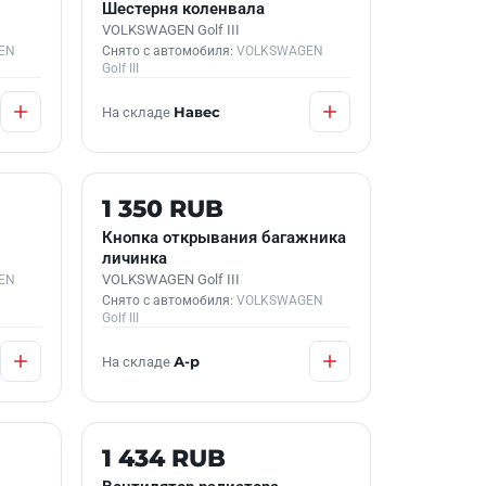
Шестерня коленвала
VOLKSWAGEN Golf III
EN
Снято с автомобиля:
VOLKSWAGEN
Golf III
На складе
Навес
Б/У В НАЛИЧИИ
1 350 RUB
Кнопка открывания багажника
личинка
VOLKSWAGEN Golf III
EN
Снято с автомобиля:
VOLKSWAGEN
Golf III
На складе
А-р
Б/У В НАЛИЧИИ
1 434 RUB