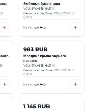
ркал
Эмблема багажника
VOLKSWAGEN Golf III
EN
Снято с автомобиля:
VOLKSWAGEN
Golf III
На складе
А-р
Б/У В НАЛИЧИИ
983 RUB
евого
Молдинг крыла заднего
правого
VOLKSWAGEN Golf III
EN
Снято с автомобиля:
VOLKSWAGEN
Golf III
На складе
А-р
Б/У В НАЛИЧИИ
1 145 RUB