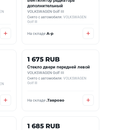
Вентилятор радиатора
дополнительный
VOLKSWAGEN Golf III
EN
Снято с автомобиля:
VOLKSWAGEN
Golf III
На складе
А-р
Б/У В НАЛИЧИИ
1 675 RUB
Стекло двери передней левой
VOLKSWAGEN Golf III
Снято с автомобиля:
VOLKSWAGEN
Golf III
EN
На складе
.Таврово
КОНТРАКТНАЯ
1 685 RUB