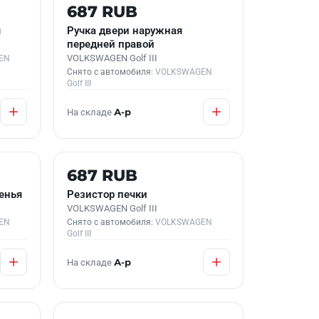
Б/У В НАЛИЧИИ
687 RUB
я
Ручка двери наружная
передней правой
VOLKSWAGEN Golf III
EN
Снято с автомобиля:
VOLKSWAGEN
Golf III
На складе
А-р
Б/У В НАЛИЧИИ
687 RUB
енья
Резистор печки
VOLKSWAGEN Golf III
EN
Снято с автомобиля:
VOLKSWAGEN
Golf III
На складе
А-р