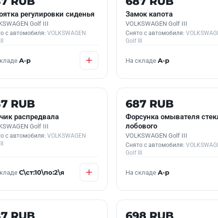
87 RUB
687 RUB
оятка регулировки сиденья
Замок капота
SWAGEN Golf III
VOLKSWAGEN Golf III
о с автомобиля:
VOLKSWAGEN
Снято с автомобиля:
VOLKSWAG
II
Golf III
складе
А-р
На складе
А-р
 В НАЛИЧИИ
Б/У В НАЛИЧИИ
87 RUB
687 RUB
чик распредвала
Форсунка омывателя стек
лобового
SWAGEN Golf III
VOLKSWAGEN Golf III
о с автомобиля:
VOLKSWAGEN
II
Снято с автомобиля:
VOLKSWAG
Golf III
складе
С\ст:10\по:2\я
На складе
А-р
 В НАЛИЧИИ
Б/У В НАЛИЧИИ
87 RUB
698 RUB