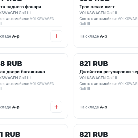
та заднего фонаря
Трос печки км-т
SWAGEN Golf III
VOLKSWAGEN Golf III
о с автомобиля:
VOLKSWAGEN
Снято с автомобиля:
VOLKSWAG
II
Golf III
складе
А-р
На складе
А-р
 В НАЛИЧИИ
Б/У В НАЛИЧИИ
98 RUB
821 RUB
ля двери багажника
Джойстик регулировки зе
SWAGEN Golf III
VOLKSWAGEN Golf III
о с автомобиля:
VOLKSWAGEN
Снято с автомобиля:
VOLKSWAG
II
Golf III
складе
А-р
На складе
А-р
 В НАЛИЧИИ
Б/У В НАЛИЧИИ
1 RUB
821 RUB