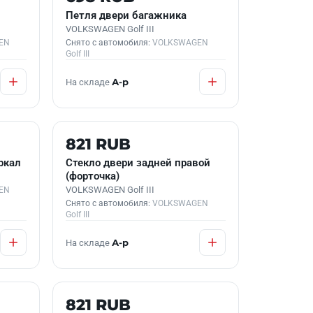
Петля двери багажника
VOLKSWAGEN Golf III
EN
Снято с автомобиля:
VOLKSWAGEN
Golf III
На складе
А-р
Б/У В НАЛИЧИИ
821 RUB
ркал
Стекло двери задней правой
(форточка)
VOLKSWAGEN Golf III
EN
Снято с автомобиля:
VOLKSWAGEN
Golf III
На складе
А-р
Б/У В НАЛИЧИИ
821 RUB