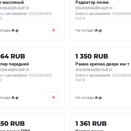
п масляный
Радиатор печки
SWAGEN Golf III
VOLKSWAGEN Golf III
о с автомобиля:
VOLKSWAGEN
Снято с автомобиля:
VOLKSWAG
II
Golf III
складе
А-р
На складе
А-р
 В НАЛИЧИИ
Б/У В НАЛИЧИИ
264 RUB
1 350 RUB
пер передний
Рамка крючка двери км-т
SWAGEN Golf III
VOLKSWAGEN Golf III
о с автомобиля:
VOLKSWAGEN
Снято с автомобиля:
VOLKSWAG
II
Golf III
складе
А-р
На складе
А-р
 В НАЛИЧИИ
Б/У В НАЛИЧИИ
350 RUB
1 361 RUB