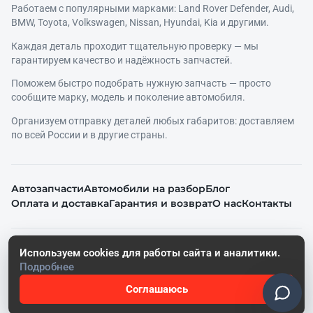
Работаем с популярными марками: Land Rover Defender, Audi,
BMW, Toyota, Volkswagen, Nissan, Hyundai, Kia и другими.
Каждая деталь проходит тщательную проверку — мы
гарантируем качество и надёжность запчастей.
Поможем быстро подобрать нужную запчасть — просто
сообщите марку, модель и поколение автомобиля.
Организуем отправку деталей любых габаритов: доставляем
по всей России и в другие страны.
Автозапчасти
Автомобили на разбор
Блог
Оплата и доставка
Гарантия и возврат
О нас
Контакты
© 2026. Все права защищены.
Используем cookies для работы сайта и аналитики.
Политика конфиденциальности
Подробнее
Согласие на обработку персональных данных
Соглашаюсь
Работает на SoftRazborki Сайты