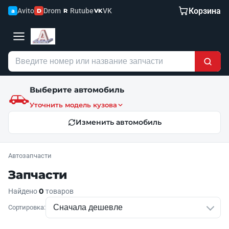
Корзина
Avito
Drom
Rutube
VK
a
D
R
VK
Выберите автомобиль
Уточнить модель кузова
Изменить автомобиль
Автозапчасти
Запчасти
0
Найдено
товаров
Сортировка: