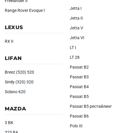
Freelander II
Jetta I
Range Rover Evoque I
Jetta II
LEXUS
Jetta V
Jetta VI
RX II
LT I
LT 28
LIFAN
Passat B2
Breez (520) 520
Passat B3
Smily (320) 320
Passat B4
Solano 620
Passat B5
Passat B5 рестайлинг
MAZDA
Passat B6
3 BK
Polo III
323 BA