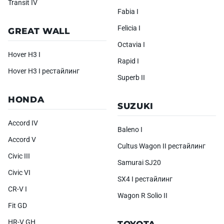
Transit IV
Fabia I
Felicia I
GREAT WALL
Octavia I
Hover H3 I
Rapid I
Hover H3 I рестайлинг
Superb II
HONDA
SUZUKI
Accord IV
Baleno I
Accord V
Cultus Wagon II рестайлинг
Civic III
Samurai SJ20
Civic VI
SX4 I рестайлинг
CR-V I
Wagon R Solio II
Fit GD
HR-V GH