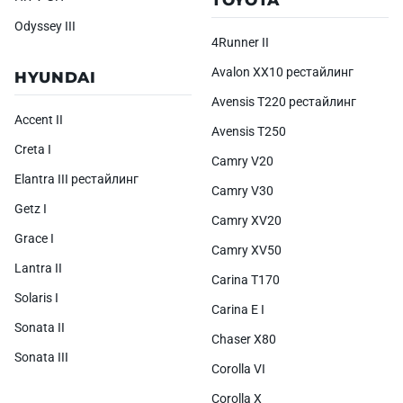
TOYOTA
Odyssey III
4Runner II
Avalon XX10 рестайлинг
HYUNDAI
Avensis T220 рестайлинг
Accent II
Avensis T250
Creta I
Camry V20
Elantra III рестайлинг
Camry V30
Getz I
Camry XV20
Grace I
Camry XV50
Lantra II
Carina T170
Solaris I
Carina E I
Sonata II
Chaser X80
Sonata III
Corolla VI
Corolla X