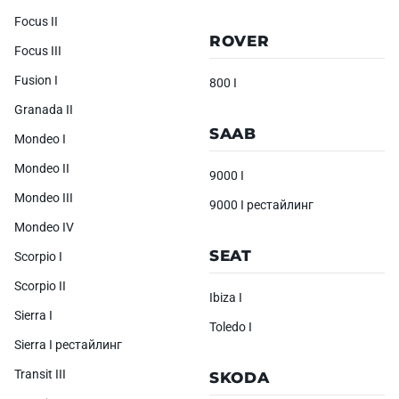
Focus II
ROVER
Focus III
Fusion I
800 I
Granada II
SAAB
Mondeo I
Mondeo II
9000 I
Mondeo III
9000 I рестайлинг
Mondeo IV
SEAT
Scorpio I
Scorpio II
Ibiza I
Sierra I
Toledo I
Sierra I рестайлинг
Transit III
SKODA