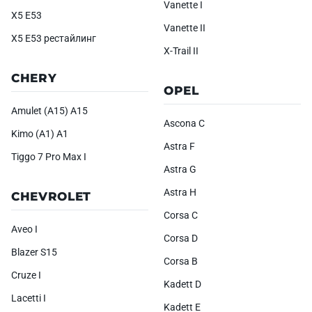
Vanette I
X5 E53
Vanette II
X5 E53 рестайлинг
X-Trail II
CHERY
OPEL
Amulet (A15) A15
Ascona C
Kimo (A1) A1
Astra F
Tiggo 7 Pro Max I
Astra G
Astra H
CHEVROLET
Corsa C
Aveo I
Corsa D
Blazer S15
Corsa B
Cruze I
Kadett D
Lacetti I
Kadett E