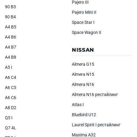
Pajero III
90 B3
Pajero Mini II
90 B4
Space Star I
A4 B5
Space Wagon II
A4 B6
A4 B7
NISSAN
A4 B8
Almera G15
A5 I
Almera N15
A6 C4
Almera N16
A6 C5
Almera N16 рестайлинг
A6 C6
Atlas I
A8 D2
Bluebird U12
Q5 I
Laurel Spirit I рестайлинг
Q7 4L
Maxima A32