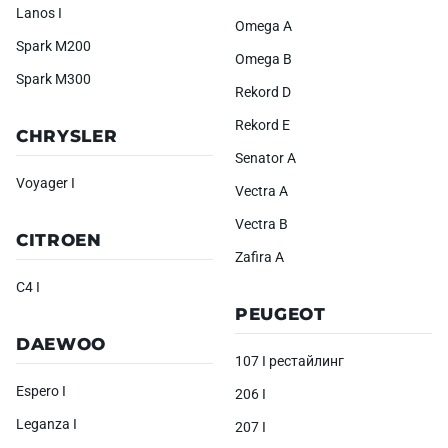
Lanos I
Omega A
Spark M200
Omega B
Spark M300
Rekord D
Rekord E
CHRYSLER
Senator A
Voyager I
Vectra A
Vectra B
CITROEN
Zafira A
C4 I
PEUGEOT
DAEWOO
107 I рестайлинг
Espero I
206 I
Leganza I
207 I