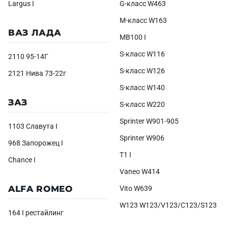
Largus I
G-класс W463
M-класс W163
ВАЗ ЛАДА
MB100 I
S-класс W116
2110 95-14Г
S-класс W126
2121 Нива 73-22г
S-класс W140
ЗАЗ
S-класс W220
Sprinter W901-905
1103 Славута I
Sprinter W906
968 Запорожец I
T1 I
Chance I
Vaneo W414
ALFA ROMEO
Vito W639
W123 W123/V123/C123/S123
164 I рестайлинг