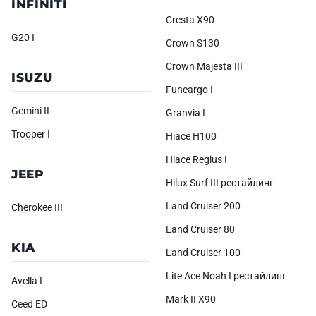
INFINITI
Cresta X90
G20 I
Crown S130
Crown Majesta III
ISUZU
Funcargo I
Gemini II
Granvia I
Trooper I
Hiace H100
Hiace Regius I
JEEP
Hilux Surf III рестайлинг
Land Cruiser 200
Cherokee III
Land Cruiser 80
KIA
Land Cruiser 100
Lite Ace Noah I рестайлинг
Avella I
Mark II X90
Ceed ED