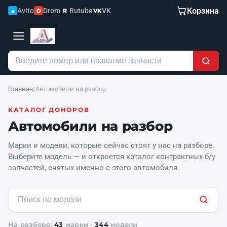
Корзина
Avito
Drom
Rutube
VK
a
D
R
VK
Главная
/
Автомобили на разбор
КАТАЛОГ ДОНОРОВ
Автомобили на разбор
Марки и модели, которые сейчас стоят у нас на разборе.
Выберите модель — и откроется каталог контрактных б/у
запчастей, снятых именно с этого автомобиля.
На разборе:
43
марки ·
344
модели