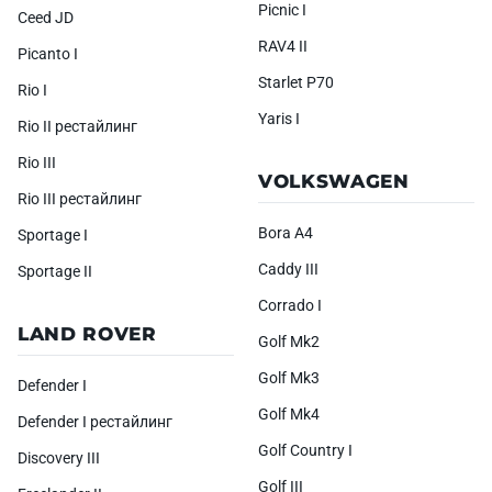
Picnic I
Ceed JD
RAV4 II
Picanto I
Starlet P70
Rio I
Yaris I
Rio II рестайлинг
Rio III
VOLKSWAGEN
Rio III рестайлинг
Bora A4
Sportage I
Caddy III
Sportage II
Corrado I
LAND ROVER
Golf Mk2
Golf Mk3
Defender I
Golf Mk4
Defender I рестайлинг
Golf Country I
Discovery III
Golf III