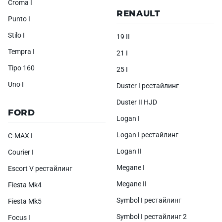
Croma I
RENAULT
Punto I
Stilo I
19 II
Tempra I
21 I
Tipo 160
25 I
Uno I
Duster I рестайлинг
Duster II HJD
FORD
Logan I
Logan I рестайлинг
C-MAX I
Logan II
Courier I
Megane I
Escort V рестайлинг
Megane II
Fiesta Mk4
Symbol I рестайлинг
Fiesta Mk5
Symbol I рестайлинг 2
Focus I