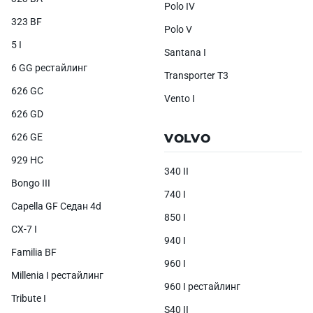
Polo IV
323 BF
Polo V
5 I
Santana I
6 GG рестайлинг
Transporter T3
626 GC
Vento I
626 GD
626 GE
VOLVO
929 HC
340 II
Bongo III
740 I
Capella GF Седан 4d
850 I
CX-7 I
940 I
Familia BF
960 I
Millenia I рестайлинг
960 I рестайлинг
Tribute I
S40 II