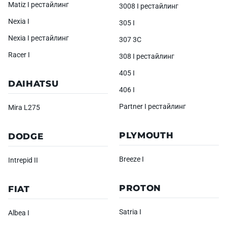
Matiz I рестайлинг
3008 I рестайлинг
Nexia I
305 I
Nexia I рестайлинг
307 3C
Racer I
308 I рестайлинг
405 I
DAIHATSU
406 I
Partner I рестайлинг
Mira L275
PLYMOUTH
DODGE
Breeze I
Intrepid II
PROTON
FIAT
Satria I
Albea I