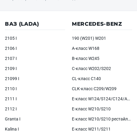
ВАЗ (LADA)
MERCEDES-BENZ
2105 I
190 (W201) W201
2106 I
A-класс W168
2107 I
B-класс W245
2109 I
C-класс W202/S202
21099 I
CL-класс C140
2110 I
CLK-класс C209/W209
2111 I
E-класс W124/S124/C124/A124
2112 I
E-класс W210/S210
Granta I
E-класс W210/S210 рестайлинг
Kalina I
E-класс W211/S211