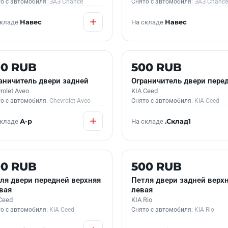
о с автомобиля:
ЗАЗ Chance
Снято с автомобиля:
ЗАЗ Chance
складе
Навес
На складе
Навес
 В НАЛИЧИИ
Б/У В НАЛИЧИИ
00 RUB
500 RUB
аничитель двери задней
Ограничитель двери пере
rolet Aveo
KIA Ceed
о с автомобиля:
Chevrolet Aveo
Снято с автомобиля:
KIA Ceed
складе
А-р
На складе
.Склад1
 В НАЛИЧИИ
Б/У В НАЛИЧИИ
00 RUB
500 RUB
ля двери передней верхняя
Петля двери задней верх
вая
левая
Ceed
KIA Rio
о с автомобиля:
KIA Ceed
Снято с автомобиля:
KIA Rio