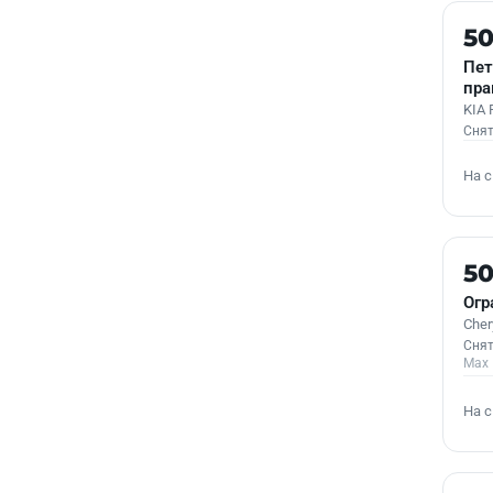
Б/У
5
Пет
пра
KIA 
Снят
На 
Б/У
5
Огр
Cher
Снят
Max
На 