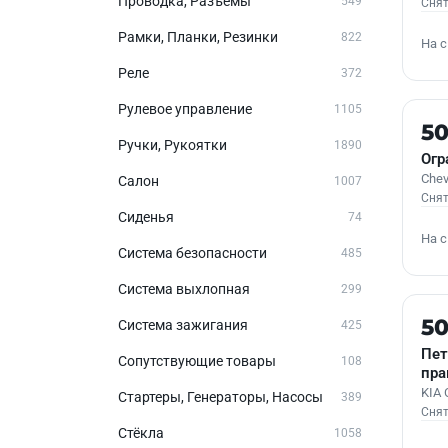
Проводка, Разъемы
549
Снят
Рамки, Планки, Резинки
822
На 
Реле
372
Рулевое управление
1105
Б/У
5
Ручки, Рукоятки
1890
Огр
Chev
Салон
1007
Снят
Сиденья
74
На 
Система безопасности
485
Система выхлопная
299
Б/У
5
Система зажигания
425
Пет
Сопутствующие товары
108
пра
KIA 
Стартеры, Генераторы, Насосы
389
Снят
Стёкла
1058