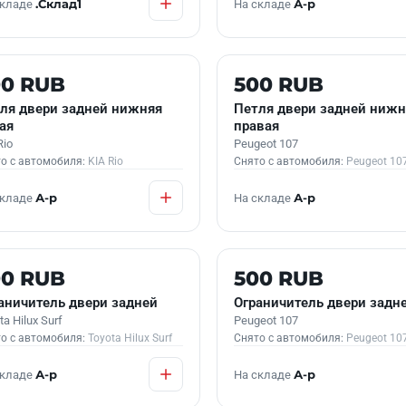
складе
.Склад1
На складе
А-р
 В НАЛИЧИИ
Б/У В НАЛИЧИИ
00 RUB
500 RUB
ля двери задней нижняя
Петля двери задней нижн
ая
правая
Rio
Peugeot 107
о с автомобиля:
KIA Rio
Снято с автомобиля:
Peugeot 10
складе
А-р
На складе
А-р
 В НАЛИЧИИ
Б/У В НАЛИЧИИ
00 RUB
500 RUB
аничитель двери задней
Ограничитель двери задн
ta Hilux Surf
Peugeot 107
о с автомобиля:
Toyota Hilux Surf
Снято с автомобиля:
Peugeot 10
складе
А-р
На складе
А-р