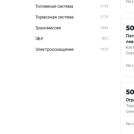
На 
Топливная система
1193
Тормозная система
1775
Б/У
5
Трансмиссия
1484
Пет
ЭБУ
831
лев
KIA 
Электрооснащение
1970
Снят
На 
Б/У
5
Огр
Toyo
Снят
На 