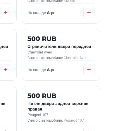
Снято с автомобиля:
KIA Rio
На складе
А-р
Б/У В НАЛИЧИИ
500 RUB
дней
Ограничитель двери передней
Chevrolet Aveo
Снято с автомобиля:
Chevrolet Aveo
На складе
А-р
Б/У В НАЛИЧИИ
500 RUB
няя
Петля двери задней верхняя
правая
Peugeot 107
Снято с автомобиля:
Peugeot 107