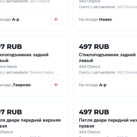
ЗАЗ Chance
о с автомобиля:
ЗАЗ Chance
Снято с автомобиля:
ЗАЗ Chance
складе
А-р
На складе
Навес
 В НАЛИЧИИ
Б/У В НАЛИЧИИ
97 RUB
497 RUB
клоподъемник задний
Стеклоподъемник задний
авый
левый
woo Nexia
ЗАЗ Chance
о с автомобиля:
Daewoo Nexia
Снято с автомобиля:
ЗАЗ Chance
складе
.Таврово
На складе
А-р
 В НАЛИЧИИ
Б/У В НАЛИЧИИ
97 RUB
497 RUB
ля двери передней верхняя
Петля двери передней ни
вая
правая
 Chance
ЗАЗ Chance