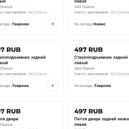
вый
левая
 Chance
ЗАЗ Chance
о с автомобиля:
ЗАЗ Chance
Снято с автомобиля:
ЗАЗ Chance
складе
.Таврово
На складе
Навес
 В НАЛИЧИИ
Б/У В НАЛИЧИИ
97 RUB
497 RUB
клоподъемник задний
Стеклоподъемник задний
авый
левый
 Chance
ЗАЗ Chance
о с автомобиля:
ЗАЗ Chance
Снято с автомобиля:
ЗАЗ Chance
складе
.Таврово
На складе
.Таврово
 В НАЛИЧИИ
Б/У В НАЛИЧИИ
97 RUB
497 RUB
ля двери
Петля двери задней нижн
левая
 Chance