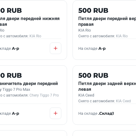
 В НАЛИЧИИ
Б/У В НАЛИЧИИ
00 RUB
500 RUB
ля двери передней нижняя
Петля двери передней ве
вая
правая
Rio
KIA Rio
о с автомобиля:
KIA Rio
Снято с автомобиля:
KIA Rio
складе
А-р
На складе
А-р
 В НАЛИЧИИ
Б/У В НАЛИЧИИ
00 RUB
500 RUB
аничитель двери передней
Петля двери задней верх
левая
y Tiggo 7 Pro Max
KIA Ceed
о с автомобиля:
Chery Tiggo 7 Pro
Снято с автомобиля:
KIA Ceed
складе
А-р
На складе
.Склад1