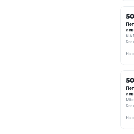
Б/У
5
Пет
лев
KIA 
Снят
На 
Б/У
5
Пет
лев
Mits
Снят
На 