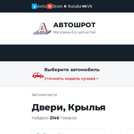
Avito
Drom
Rutube
VK
a
D
R
VK
АВТОШРОТ
Магазины б/у запчастей
Автомобили на
Автозапчасти
разбор
Выберите автомобиль
Уточнить модель кузова
Автозапчасти
Двери, Крылья
2146
Найдено
товаров