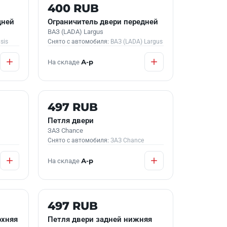
Б/У В НАЛИЧИИ
400 RUB
дней
Ограничитель двери передней
ВАЗ (LADA) Largus
sis
Снято с автомобиля:
ВАЗ (LADA) Largus
На складе
А-р
Б/У В НАЛИЧИИ
497 RUB
Петля двери
ЗАЗ Chance
Снято с автомобиля:
ЗАЗ Chance
На складе
А-р
Б/У В НАЛИЧИИ
497 RUB
рхняя
Петля двери задней нижняя