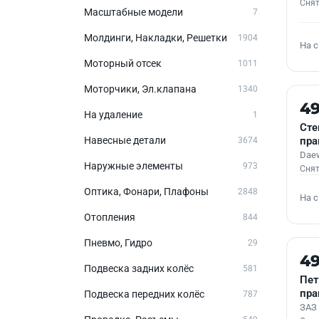
Снят
Масштабные модели
7
Молдинги, Накладки, Решетки
1904
На 
Моторный отсек
1011
Моторчики, Эл.клапана
1340
Б/У
4
На удаление
1
Сте
Навесные детали
пр
3674
Dae
Наружные элементы
973
Снят
Оптика, Фонари, Плафоны
2848
На 
Отопления
844
Пневмо, Гидро
29
Б/У
4
Подвеска задних колёс
581
Пет
пра
Подвеска передних колёс
787
ЗАЗ