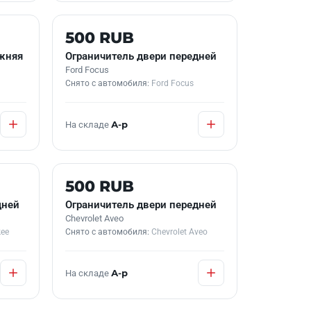
Б/У В НАЛИЧИИ
500 RUB
жняя
Ограничитель двери передней
Ford Focus
Снято с автомобиля:
Ford Focus
На складе
А-р
Б/У В НАЛИЧИИ
500 RUB
дней
Ограничитель двери передней
Chevrolet Aveo
kee
Снято с автомобиля:
Chevrolet Aveo
На складе
А-р