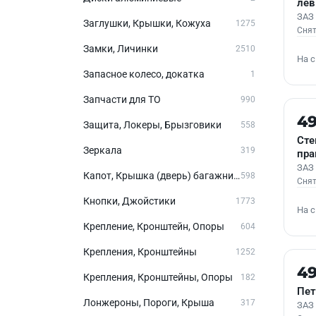
ле
ЗАЗ
Заглушки, Крышки, Кожуха
1275
Снят
Замки, Личинки
2510
На 
Запасное колесо, докатка
1
Запчасти для ТО
990
Б/У
4
Защита, Локеры, Брызговики
558
Сте
Зеркала
319
пр
ЗАЗ
Капот, Крышка (дверь) багажника
598
Снят
Кнопки, Джойстики
1773
На 
Крепление, Кронштейн, Опоры
604
Крепления, Кронштейны
1252
Б/У
4
Крепления, Кронштейны, Опоры
182
Пет
Лонжероны, Пороги, Крыша
317
ЗАЗ