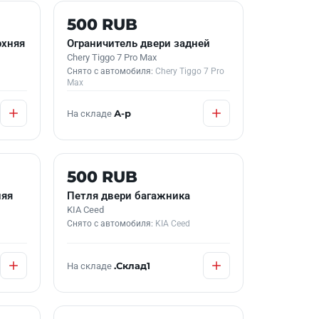
Б/У В НАЛИЧИИ
500 RUB
рхняя
Ограничитель двери задней
Chery Tiggo 7 Pro Max
Снято с автомобиля:
Chery Tiggo 7 Pro
Max
На складе
А-р
Б/У В НАЛИЧИИ
500 RUB
няя
Петля двери багажника
KIA Ceed
Снято с автомобиля:
KIA Ceed
На складе
.Склад1