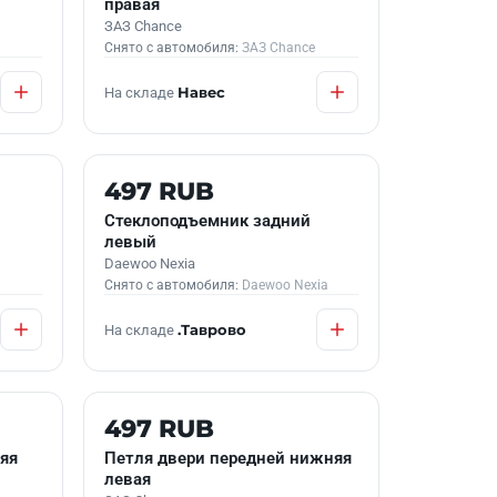
правая
ЗАЗ Chance
Снято с автомобиля:
ЗАЗ Chance
На складе
Навес
Б/У В НАЛИЧИИ
497 RUB
Стеклоподъемник задний
левый
Daewoo Nexia
Снято с автомобиля:
Daewoo Nexia
На складе
.Таврово
Б/У В НАЛИЧИИ
497 RUB
яя
Петля двери передней нижняя
левая