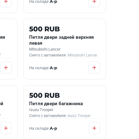
На складе
А-р
Б/У В НАЛИЧИИ
500 RUB
яя
Петля двери задней верхняя
левая
Mitsubishi Lancer
7
Снято с автомобиля:
Mitsubishi Lancer
На складе
А-р
Б/У В НАЛИЧИИ
500 RUB
ей
Петля двери багажника
Isuzu Trooper
7
Снято с автомобиля:
Isuzu Trooper
На складе
А-р