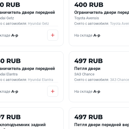
 В НАЛИЧИИ
Б/У В НАЛИЧИИ
50 RUB
400 RUB
аничитель двери передней
Ограничитель двери пере
dai Getz
Toyota Avensis
о с автомобиля:
Hyundai Getz
Снято с автомобиля:
Toyota Aven
складе
А-р
На складе
А-р
 В НАЛИЧИИ
Б/У В НАЛИЧИИ
50 RUB
497 RUB
аничитель двери передней
Петля двери
dai Elantra
ЗАЗ Chance
о с автомобиля:
Hyundai Elantra
Снято с автомобиля:
ЗАЗ Chance
складе
А-р
На складе
А-р
 В НАЛИЧИИ
Б/У В НАЛИЧИИ
97 RUB
497 RUB
клоподъемник задний
Петля двери передней ве