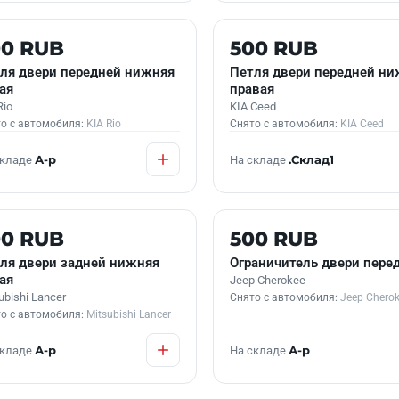
 В НАЛИЧИИ
Б/У В НАЛИЧИИ
00 RUB
500 RUB
ля двери передней нижняя
Петля двери передней ни
ая
правая
Rio
KIA Ceed
о с автомобиля:
KIA Rio
Снято с автомобиля:
KIA Ceed
складе
А-р
На складе
.Склад1
 В НАЛИЧИИ
КОНТРАКТНАЯ
00 RUB
500 RUB
ля двери задней нижняя
Ограничитель двери пере
ая
Jeep Cherokee
ubishi Lancer
Снято с автомобиля:
Jeep Chero
о с автомобиля:
Mitsubishi Lancer
складе
А-р
На складе
А-р