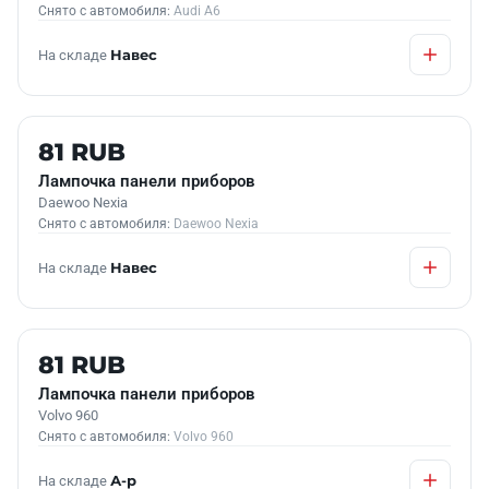
Снято с автомобиля:
Audi A6
На складе
Навес
Б/У В НАЛИЧИИ
81 RUB
Лампочка панели приборов
Daewoo Nexia
Снято с автомобиля:
Daewoo Nexia
На складе
Навес
Б/У В НАЛИЧИИ
81 RUB
Лампочка панели приборов
Volvo 960
Снято с автомобиля:
Volvo 960
На складе
А-р