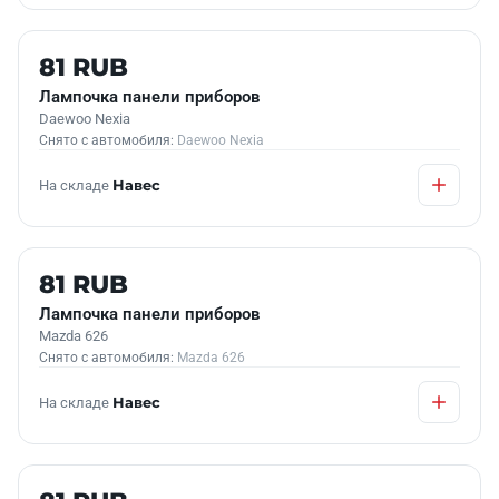
Б/У В НАЛИЧИИ
81 RUB
Лампочка панели приборов
Daewoo Nexia
Снято с автомобиля:
Daewoo Nexia
На складе
Навес
Б/У В НАЛИЧИИ
81 RUB
Лампочка панели приборов
Mazda 626
Снято с автомобиля:
Mazda 626
На складе
Навес
Б/У В НАЛИЧИИ