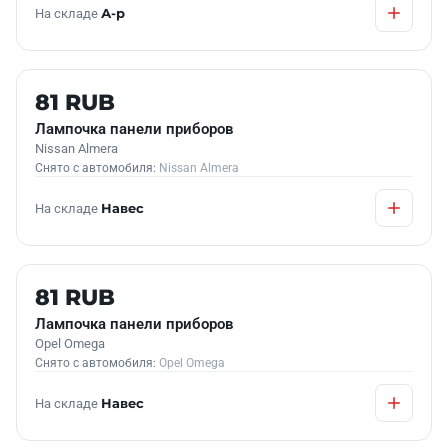
На складе
А-р
Б/У В НАЛИЧИИ
81 RUB
Лампочка панели приборов
Nissan Almera
Снято с автомобиля:
Nissan Almera
На складе
Навес
Б/У В НАЛИЧИИ
81 RUB
Лампочка панели приборов
Opel Omega
Снято с автомобиля:
Opel Omega
На складе
Навес