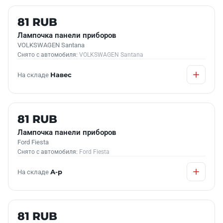
Б/У В НАЛИЧИИ
81 RUB
Лампочка панели приборов
VOLKSWAGEN Santana
Снято с автомобиля:
VOLKSWAGEN Santana
На складе
Навес
Б/У В НАЛИЧИИ
81 RUB
Лампочка панели приборов
Ford Fiesta
Снято с автомобиля:
Ford Fiesta
На складе
А-р
Б/У В НАЛИЧИИ
81 RUB