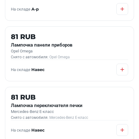
На складе
А-р
Б/У В НАЛИЧИИ
81 RUB
Лампочка панели приборов
Opel Omega
Снято с автомобиля:
Opel Omega
На складе
Навес
Б/У В НАЛИЧИИ
81 RUB
Лампочка переключателя печки
Mercedes-Benz E-класс
Снято с автомобиля:
Mercedes-Benz E-класс
На складе
Навес