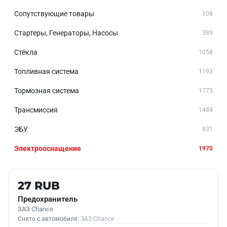
Сопутствующие товары
108
Стартеры, Генераторы, Насосы
389
Стёкла
1058
Топливная система
1193
Тормозная система
1775
Трансмиссия
1484
ЭБУ
831
Электрооснащение
1970
Б/У В НАЛИЧИИ
27 RUB
Предохранитель
ЗАЗ Chance
Снято с автомобиля:
ЗАЗ Chance