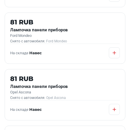
Б/У В НАЛИЧИИ
81 RUB
Лампочка панели приборов
Ford Mondeo
Снято с автомобиля:
Ford Mondeo
На складе
Навес
Б/У В НАЛИЧИИ
81 RUB
Лампочка панели приборов
Opel Ascona
Снято с автомобиля:
Opel Ascona
На складе
Навес