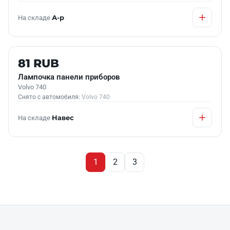
На складе
А-р
Б/У В НАЛИЧИИ
81 RUB
Лампочка панели приборов
Volvo 740
Снято с автомобиля:
Volvo 740
На складе
Навес
1
2
3