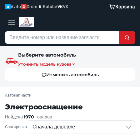
Корзина
Avito
Drom
Rutube
VK
a
D
R
VK
Выберите автомобиль
Уточнить модель кузова
Изменить автомобиль
Автозапчасти
Электрооснащение
1970
Найдено
товаров
Сортировка: