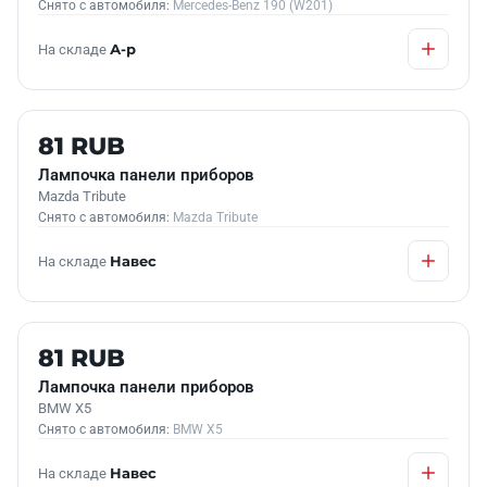
Снято с автомобиля:
Mercedes-Benz 190 (W201)
На складе
А-р
Б/У В НАЛИЧИИ
81 RUB
Лампочка панели приборов
Mazda Tribute
Снято с автомобиля:
Mazda Tribute
На складе
Навес
Б/У В НАЛИЧИИ
81 RUB
Лампочка панели приборов
BMW X5
Снято с автомобиля:
BMW X5
На складе
Навес