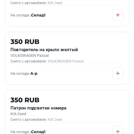
Снято с автомобиля:
KIA Ceed
На складе
.Склад1
Б/У В НАЛИЧИИ
350 RUB
Повторитель на крыло желтый
VOLKSWAGEN Passat
Снято с автомобиля:
VOLKSWAGEN Passat
На складе
А-р
Б/У В НАЛИЧИИ
350 RUB
Патрон подсветки номера
KIA Ceed
Снято с автомобиля:
KIA Ceed
На складе
.Склад1