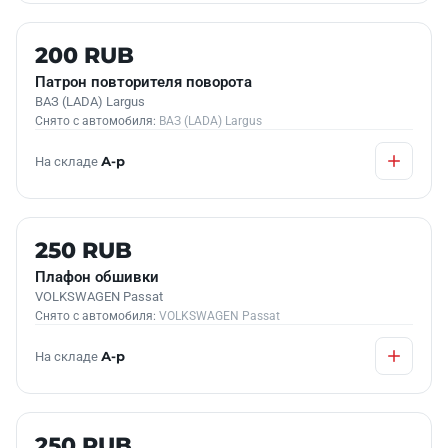
Б/У В НАЛИЧИИ
200 RUB
Патрон повторителя поворота
ВАЗ (LADA) Largus
Снято с автомобиля:
ВАЗ (LADA) Largus
На складе
А-р
Б/У В НАЛИЧИИ
250 RUB
Плафон обшивки
VOLKSWAGEN Passat
Снято с автомобиля:
VOLKSWAGEN Passat
На складе
А-р
Б/У В НАЛИЧИИ
250 RUB