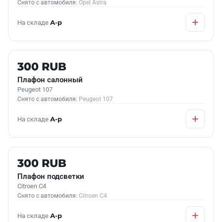
Снято с автомобиля:
Opel Astra
На складе
А-р
Б/У В НАЛИЧИИ
300 RUB
Плафон салонный
Peugeot 107
Снято с автомобиля:
Peugeot 107
На складе
А-р
Б/У В НАЛИЧИИ
300 RUB
Плафон подсветки
Citroen C4
Снято с автомобиля:
Citroen C4
На складе
А-р