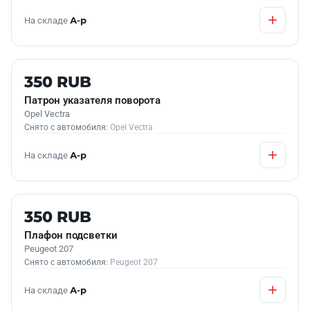
На складе
А-р
Б/У В НАЛИЧИИ
350 RUB
Патрон указателя поворота
Opel Vectra
Снято с автомобиля:
Opel Vectra
На складе
А-р
Б/У В НАЛИЧИИ
350 RUB
Плафон подсветки
Peugeot 207
Снято с автомобиля:
Peugeot 207
На складе
А-р