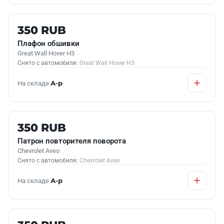
Б/У В НАЛИЧИИ
350 RUB
Плафон обшивки
Great Wall Hover H3
Снято с автомобиля:
Great Wall Hover H3
На складе
А-р
Б/У В НАЛИЧИИ
350 RUB
Патрон повторителя поворота
Chevrolet Aveo
Снято с автомобиля:
Chevrolet Aveo
На складе
А-р
Б/У В НАЛИЧИИ