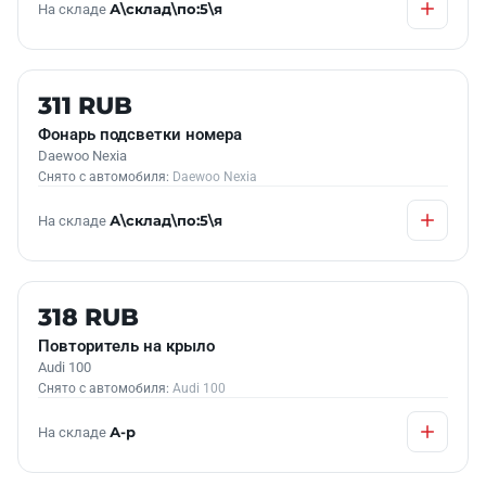
На складе
А\склад\по:5\я
Б/У В НАЛИЧИИ
311 RUB
Фонарь подсветки номера
Daewoo Nexia
Снято с автомобиля:
Daewoo Nexia
На складе
А\склад\по:5\я
Б/У В НАЛИЧИИ
318 RUB
Повторитель на крыло
Audi 100
Снято с автомобиля:
Audi 100
На складе
А-р