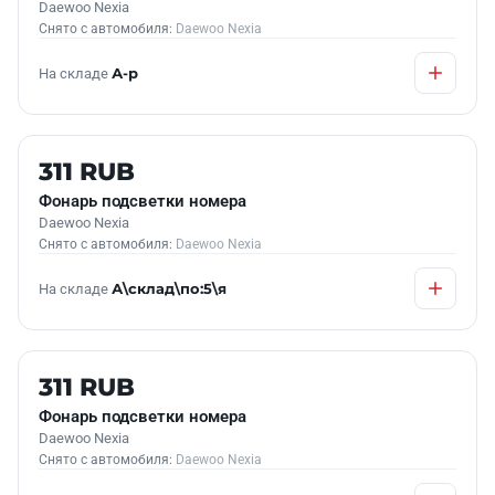
Daewoo Nexia
Снято с автомобиля:
Daewoo Nexia
На складе
А-р
Б/У В НАЛИЧИИ
311 RUB
Фонарь подсветки номера
Daewoo Nexia
Снято с автомобиля:
Daewoo Nexia
На складе
А\склад\по:5\я
Б/У В НАЛИЧИИ
311 RUB
Фонарь подсветки номера
Daewoo Nexia
Снято с автомобиля:
Daewoo Nexia