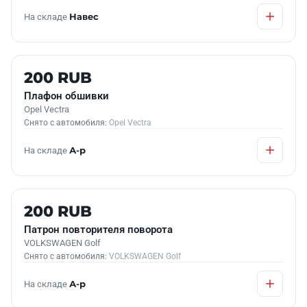
На складе
Навес
Б/У В НАЛИЧИИ
200 RUB
Плафон обшивки
Opel Vectra
Снято с автомобиля:
Opel Vectra
На складе
А-р
Б/У В НАЛИЧИИ
200 RUB
Патрон повторителя поворота
VOLKSWAGEN Golf
Снято с автомобиля:
VOLKSWAGEN Golf
На складе
А-р