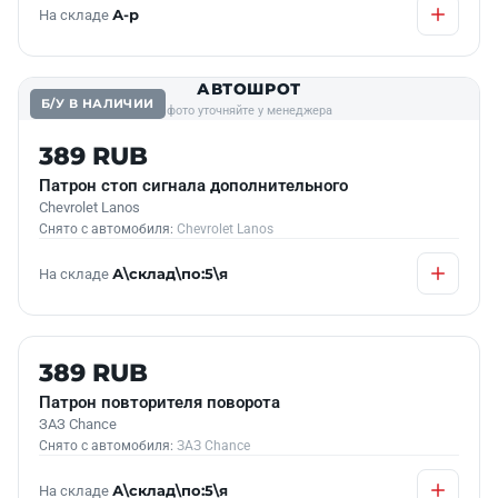
На складе
А-р
АВТОШРОТ
Б/У В НАЛИЧИИ
фото уточняйте у менеджера
389 RUB
Патрон стоп сигнала дополнительного
Chevrolet Lanos
Снято с автомобиля:
Chevrolet Lanos
На складе
А\склад\по:5\я
Б/У В НАЛИЧИИ
389 RUB
Патрон повторителя поворота
ЗАЗ Chance
Снято с автомобиля:
ЗАЗ Chance
На складе
А\склад\по:5\я