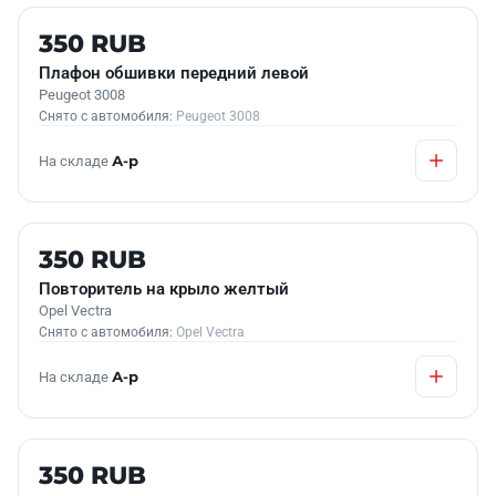
Б/У В НАЛИЧИИ
350 RUB
Плафон обшивки передний левой
Peugeot 3008
Снято с автомобиля:
Peugeot 3008
На складе
А-р
Б/У В НАЛИЧИИ
350 RUB
Повторитель на крыло желтый
Opel Vectra
Снято с автомобиля:
Opel Vectra
На складе
А-р
Б/У В НАЛИЧИИ
350 RUB