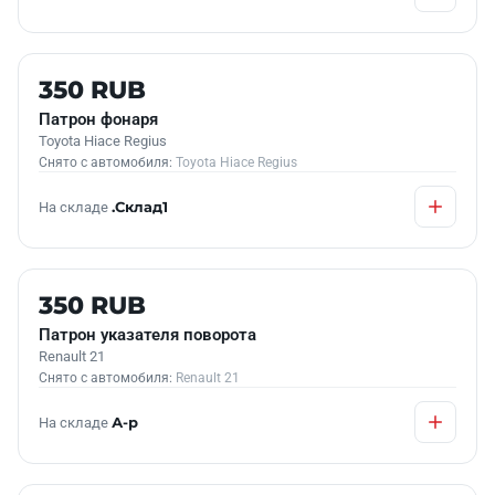
Б/У В НАЛИЧИИ
350 RUB
Патрон фонаря
Toyota Hiace Regius
Снято с автомобиля:
Toyota Hiace Regius
На складе
.Склад1
Б/У В НАЛИЧИИ
350 RUB
Патрон указателя поворота
Renault 21
Снято с автомобиля:
Renault 21
На складе
А-р