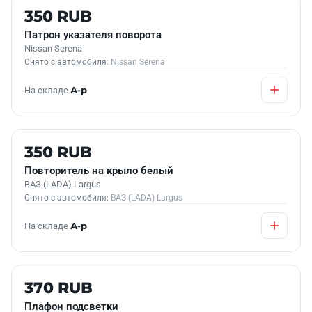
Б/У В НАЛИЧИИ
350 RUB
Патрон указателя поворота
Nissan Serena
Снято с автомобиля:
Nissan Serena
На складе
А-р
Б/У В НАЛИЧИИ
350 RUB
Повторитель на крыло белый
ВАЗ (LADA) Largus
Снято с автомобиля:
ВАЗ (LADA) Largus
На складе
А-р
Б/У В НАЛИЧИИ
370 RUB
Плафон подсветки