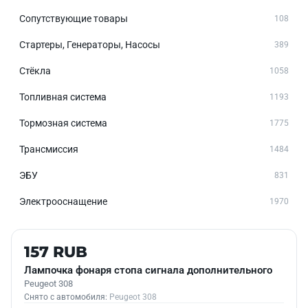
Сопутствующие товары
108
Стартеры, Генераторы, Насосы
389
Стёкла
1058
Топливная система
1193
Тормозная система
1775
Трансмиссия
1484
ЭБУ
831
Электрооснащение
1970
Б/У В НАЛИЧИИ
157 RUB
Лампочка фонаря стопа сигнала дополнительного
Peugeot 308
Снято с автомобиля:
Peugeot 308