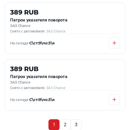
Б/У В НАЛИЧИИ
389 RUB
Патрон указателя поворота
ЗАЗ Chance
Снято с автомобиля:
ЗАЗ Chance
На складе
С\ст:9\по:3\я
Б/У В НАЛИЧИИ
389 RUB
Патрон указателя поворота
ЗАЗ Chance
Снято с автомобиля:
ЗАЗ Chance
На складе
С\ст:9\по:3\я
1
2
3