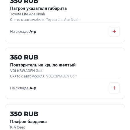
350 RUB
Патрон указателя габарита
Toyota Lite Ace Noah
Снято с автомобиля:
Toyota Lite Ace Noah
На складе
А-р
Б/У В НАЛИЧИИ
350 RUB
Повторитель на крыло желтый
VOLKSWAGEN Golf
Снято с автомобиля:
VOLKSWAGEN Golf
На складе
А-р
Б/У В НАЛИЧИИ
350 RUB
Плафон бардачка
KIA Ceed