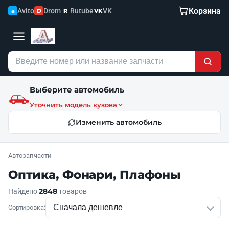
Корзина
Avito
Drom
Rutube
VK
a
D
R
VK
Выберите автомобиль
Уточнить модель кузова
Изменить автомобиль
Автозапчасти
Оптика, Фонари, Плафоны
2848
Найдено
товаров
Сортировка: