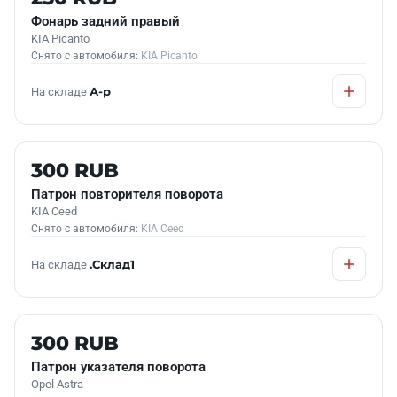
Фонарь задний правый
KIA Picanto
Снято с автомобиля:
KIA Picanto
На складе
А-р
Б/У В НАЛИЧИИ
300 RUB
Патрон повторителя поворота
KIA Ceed
Снято с автомобиля:
KIA Ceed
На складе
.Склад1
Б/У В НАЛИЧИИ
300 RUB
Патрон указателя поворота
Opel Astra