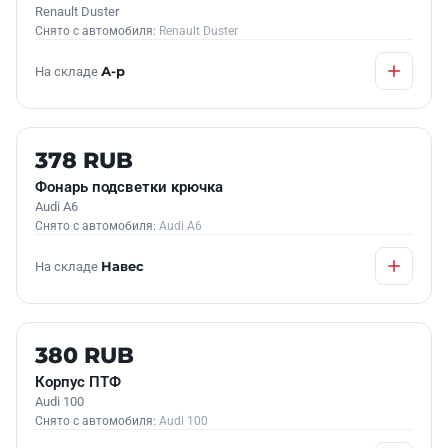
Renault Duster
Снято с автомобиля:
Renault Duster
На складе
А-р
Б/У В НАЛИЧИИ
378 RUB
Фонарь подсветки крючка
Audi A6
Снято с автомобиля:
Audi A6
На складе
Навес
Б/У В НАЛИЧИИ
380 RUB
Корпус ПТФ
Audi 100
Снято с автомобиля:
Audi 100