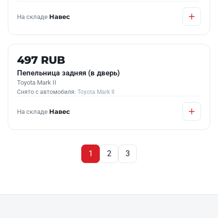
На складе
Навес
Б/У В НАЛИЧИИ
497 RUB
Пепельница задняя (в дверь)
Toyota Mark II
Снято с автомобиля:
Toyota Mark II
На складе
Навес
1
2
3