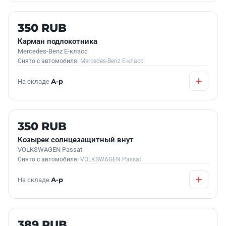
Б/У В НАЛИЧИИ
350 RUB
Карман подлокотника
Mercedes-Benz E-класс
Снято с автомобиля:
Mercedes-Benz E-класс
На складе
А-р
Б/У В НАЛИЧИИ
350 RUB
Козырек солнцезащитный внут
VOLKSWAGEN Passat
Снято с автомобиля:
VOLKSWAGEN Passat
На складе
А-р
Б/У В НАЛИЧИИ
389 RUB