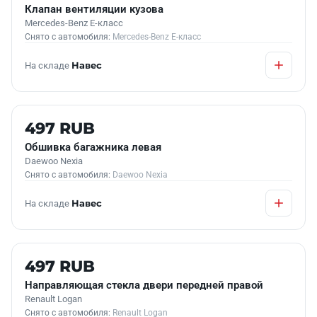
Клапан вентиляции кузова
Mercedes-Benz E-класс
Снято с автомобиля:
Mercedes-Benz E-класс
На складе
Навес
Б/У В НАЛИЧИИ
497 RUB
Обшивка багажника левая
Daewoo Nexia
Снято с автомобиля:
Daewoo Nexia
На складе
Навес
Б/У В НАЛИЧИИ
497 RUB
Направляющая стекла двери передней правой
Renault Logan
Снято с автомобиля:
Renault Logan