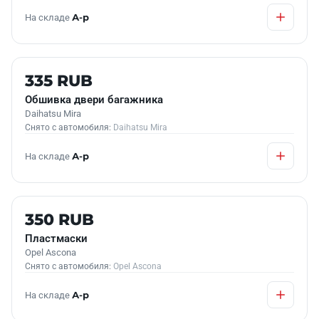
На складе
А-р
Б/У В НАЛИЧИИ
335 RUB
Обшивка двери багажника
Daihatsu Mira
Снято с автомобиля:
Daihatsu Mira
На складе
А-р
Б/У В НАЛИЧИИ
350 RUB
Пластмаски
Opel Ascona
Снято с автомобиля:
Opel Ascona
На складе
А-р