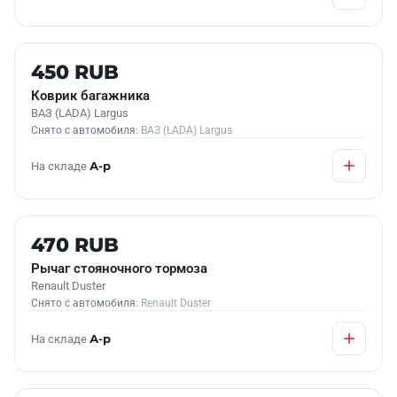
Б/У В НАЛИЧИИ
450 RUB
Коврик багажника
ВАЗ (LADA) Largus
Снято с автомобиля:
ВАЗ (LADA) Largus
На складе
А-р
Б/У В НАЛИЧИИ
470 RUB
Рычаг стояночного тормоза
Renault Duster
Снято с автомобиля:
Renault Duster
На складе
А-р