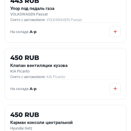
443 RUB
Упор под педаль газа
VOLKSWAGEN Passat
Снято с автомобиля:
VOLKSWAGEN Passat
На складе
А-р
Б/У В НАЛИЧИИ
450 RUB
Клапан вентиляции кузова
KIA Picanto
Снято с автомобиля:
KIA Picanto
На складе
А-р
Б/У В НАЛИЧИИ
450 RUB
Карман консоли центральной
Hyundai Getz