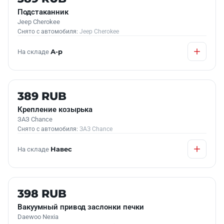
Подстаканник
Jeep Cherokee
Снято с автомобиля:
Jeep Cherokee
На складе
А-р
Б/У В НАЛИЧИИ
389 RUB
Крепление козырька
ЗАЗ Chance
Снято с автомобиля:
ЗАЗ Chance
На складе
Навес
Б/У В НАЛИЧИИ
398 RUB
Вакуумный привод заслонки печки
Daewoo Nexia