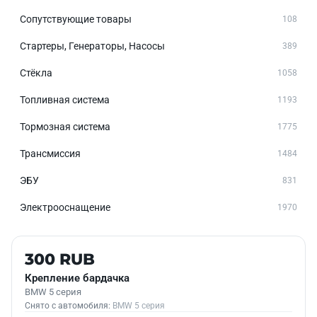
Сопутствующие товары
108
Стартеры, Генераторы, Насосы
389
Стёкла
1058
Топливная система
1193
Тормозная система
1775
Трансмиссия
1484
ЭБУ
831
Электрооснащение
1970
Б/У В НАЛИЧИИ
300 RUB
Крепление бардачка
BMW 5 серия
Снято с автомобиля:
BMW 5 серия