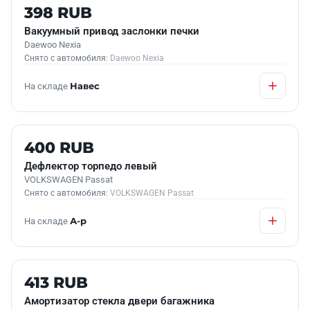
Б/У В НАЛИЧИИ
398 RUB
Вакуумный привод заслонки печки
Daewoo Nexia
Снято с автомобиля:
Daewoo Nexia
На складе
Навес
Б/У В НАЛИЧИИ
400 RUB
Дефлектор торпедо левый
VOLKSWAGEN Passat
Снято с автомобиля:
VOLKSWAGEN Passat
На складе
А-р
Б/У В НАЛИЧИИ
413 RUB
Амортизатор стекла двери багажника