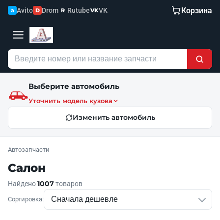
Корзина
Avito
Drom
Rutube
VK
a
D
R
VK
Выберите автомобиль
Уточнить модель кузова
Изменить автомобиль
Автозапчасти
Салон
1007
Найдено
товаров
Сортировка: