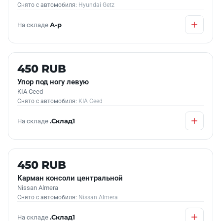
Снято с автомобиля:
Hyundai Getz
На складе
А-р
Б/У В НАЛИЧИИ
450 RUB
Упор под ногу левую
KIA Ceed
Снято с автомобиля:
KIA Ceed
На складе
.Склад1
Б/У В НАЛИЧИИ
450 RUB
Карман консоли центральной
Nissan Almera
Снято с автомобиля:
Nissan Almera
На складе
.Склад1