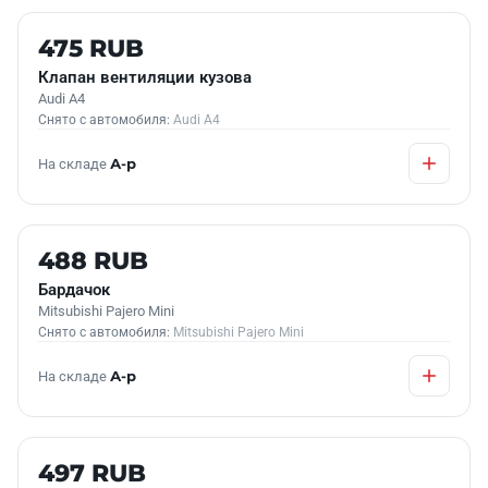
Б/У В НАЛИЧИИ
475 RUB
Клапан вентиляции кузова
Audi A4
Снято с автомобиля:
Audi A4
На складе
А-р
Б/У В НАЛИЧИИ
488 RUB
Бардачок
Mitsubishi Pajero Mini
Снято с автомобиля:
Mitsubishi Pajero Mini
На складе
А-р
Б/У В НАЛИЧИИ
497 RUB