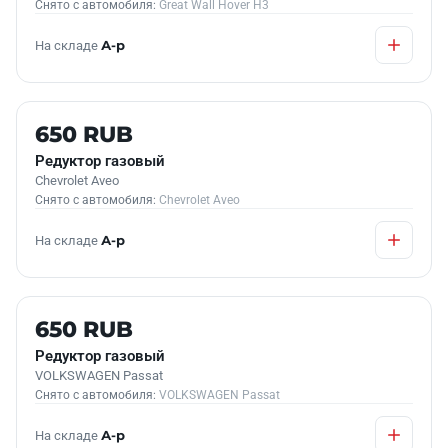
Снято с автомобиля:
Great Wall Hover H3
На складе
А-р
Б/У В НАЛИЧИИ
650 RUB
Редуктор газовый
Chevrolet Aveo
Снято с автомобиля:
Chevrolet Aveo
На складе
А-р
Б/У В НАЛИЧИИ
650 RUB
Редуктор газовый
VOLKSWAGEN Passat
Снято с автомобиля:
VOLKSWAGEN Passat
На складе
А-р