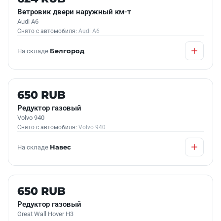
Ветровик двери наружный км-т
Audi A6
Снято с автомобиля:
Audi A6
На складе
Белгород
Б/У В НАЛИЧИИ
650 RUB
Редуктор газовый
Volvo 940
Снято с автомобиля:
Volvo 940
На складе
Навес
Б/У В НАЛИЧИИ
650 RUB
Редуктор газовый
Great Wall Hover H3