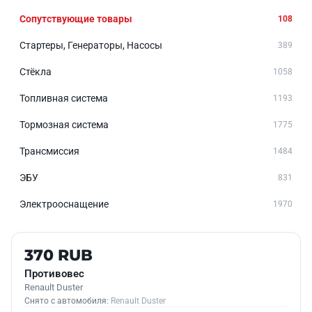
Сопутствующие товары
108
Стартеры, Генераторы, Насосы
389
Стёкла
1058
Топливная система
1193
Тормозная система
1775
Трансмиссия
1484
ЭБУ
831
Электрооснащение
1970
Б/У В НАЛИЧИИ
370 RUB
Противовес
Renault Duster
Снято с автомобиля:
Renault Duster