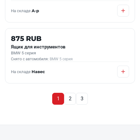
На складе
А-р
Б/У В НАЛИЧИИ
875 RUB
Ящик для инструментов
BMW 5 серия
Снято с автомобиля:
BMW 5 серия
На складе
Навес
1
2
3