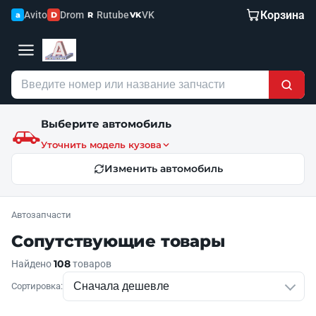
Корзина
Avito
Drom
Rutube
VK
a
D
R
VK
Выберите автомобиль
Уточнить модель кузова
Изменить автомобиль
Автозапчасти
Сопутствующие товары
108
Найдено
товаров
Сортировка: