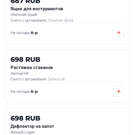
687 RUB
Ящик для инструментов
Chevrolet Spark
Снято с автомобиля:
Chevrolet Spark
На складе
А-р
Б/У В НАЛИЧИИ
698 RUB
Растяжка стаканов
ЗапчастИ
Снято с автомобиля:
ЗапчастИ
На складе
А-р
Б/У В НАЛИЧИИ
698 RUB
Дефлектор на капот
Renault Logan