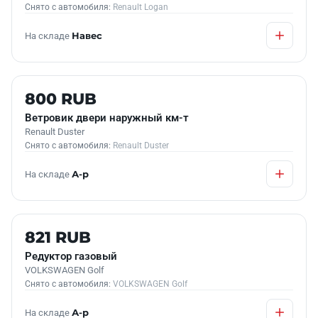
Снято с автомобиля:
Renault Logan
На складе
Навес
Б/У В НАЛИЧИИ
800 RUB
Ветровик двери наружный км-т
Renault Duster
Снято с автомобиля:
Renault Duster
На складе
А-р
Б/У В НАЛИЧИИ
821 RUB
Редуктор газовый
VOLKSWAGEN Golf
Снято с автомобиля:
VOLKSWAGEN Golf
На складе
А-р