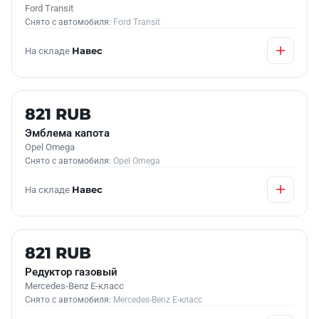
Ford Transit
Снято с автомобиля:
Ford Transit
На складе
Навес
КОНТРАКТНАЯ
821 RUB
Эмблема капота
Opel Omega
Снято с автомобиля:
Opel Omega
На складе
Навес
Б/У В НАЛИЧИИ
821 RUB
Редуктор газовый
Mercedes-Benz E-класс
Снято с автомобиля:
Mercedes-Benz E-класс