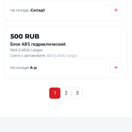
На складе
.Склад1
Б/У В НАЛИЧИИ
500 RUB
Блок АВS гидравлический
ВАЗ (LADA) Largus
Снято с автомобиля:
ВАЗ (LADA) Largus
На складе
А-р
1
2
3