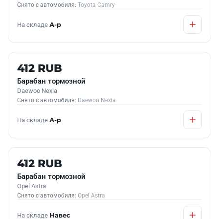
Снято с автомобиля:
Toyota Camry
На складе
А-р
Б/У В НАЛИЧИИ
412 RUB
Барабан тормозной
Daewoo Nexia
Снято с автомобиля:
Daewoo Nexia
На складе
А-р
Б/У В НАЛИЧИИ
412 RUB
Барабан тормозной
Opel Astra
Снято с автомобиля:
Opel Astra
На складе
Навес