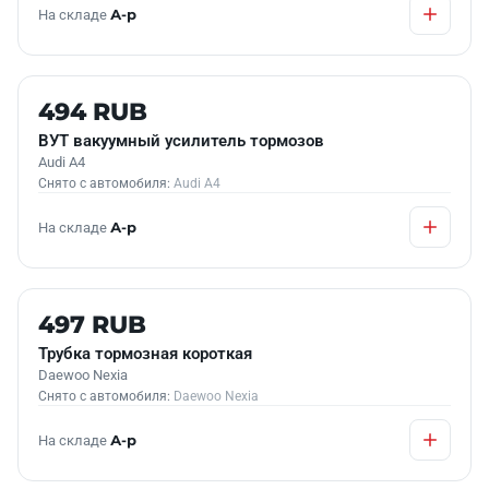
На складе
А-р
Б/У В НАЛИЧИИ
494 RUB
ВУТ вакуумный усилитель тормозов
Audi A4
Снято с автомобиля:
Audi A4
На складе
А-р
Б/У В НАЛИЧИИ
497 RUB
Трубка тормозная короткая
Daewoo Nexia
Снято с автомобиля:
Daewoo Nexia
На складе
А-р