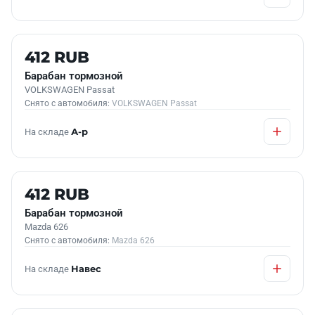
Б/У В НАЛИЧИИ
412 RUB
Барабан тормозной
VOLKSWAGEN Passat
Снято с автомобиля:
VOLKSWAGEN Passat
На складе
А-р
Б/У В НАЛИЧИИ
412 RUB
Барабан тормозной
Mazda 626
Снято с автомобиля:
Mazda 626
На складе
Навес