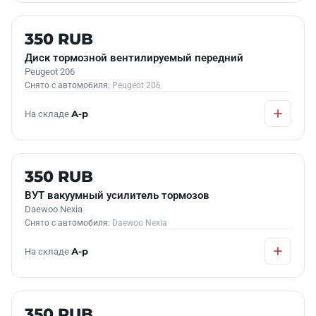
Б/У В НАЛИЧИИ
350 RUB
Диск тормозной вентилируемый передний
Peugeot 206
Снято с автомобиля:
Peugeot 206
На складе
А-р
Б/У В НАЛИЧИИ
350 RUB
ВУТ вакуумный усилитель тормозов
Daewoo Nexia
Снято с автомобиля:
Daewoo Nexia
На складе
А-р
Б/У В НАЛИЧИИ
350 RUB