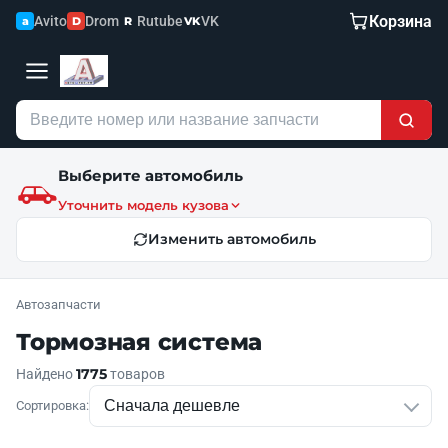
Корзина
Avito
Drom
Rutube
VK
a
D
R
VK
Выберите автомобиль
Уточнить модель кузова
Изменить автомобиль
Автозапчасти
Тормозная система
1775
Найдено
товаров
Сортировка: