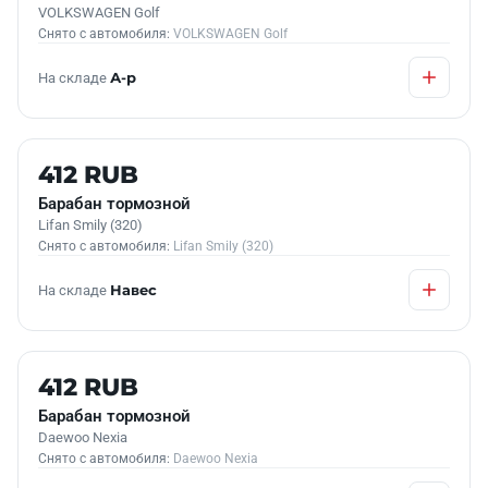
VOLKSWAGEN Golf
Снято с автомобиля:
VOLKSWAGEN Golf
На складе
А-р
Б/У В НАЛИЧИИ
412 RUB
Барабан тормозной
Lifan Smily (320)
Снято с автомобиля:
Lifan Smily (320)
На складе
Навес
Б/У В НАЛИЧИИ
412 RUB
Барабан тормозной
Daewoo Nexia
Снято с автомобиля:
Daewoo Nexia