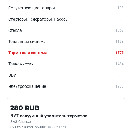
Сопутствующие товары
108
Стартеры, Генераторы, Насосы
389
Стёкла
1058
Топливная система
1193
Тормозная система
1775
Трансмиссия
1484
ЭБУ
831
Электрооснащение
1970
Б/У В НАЛИЧИИ
280 RUB
ВУТ вакуумный усилитель тормозов
ЗАЗ Chance
Снято с автомобиля:
ЗАЗ Chance