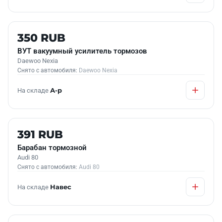
Б/У В НАЛИЧИИ
350 RUB
ВУТ вакуумный усилитель тормозов
Daewoo Nexia
Снято с автомобиля:
Daewoo Nexia
На складе
А-р
Б/У В НАЛИЧИИ
391 RUB
Барабан тормозной
Audi 80
Снято с автомобиля:
Audi 80
На складе
Навес