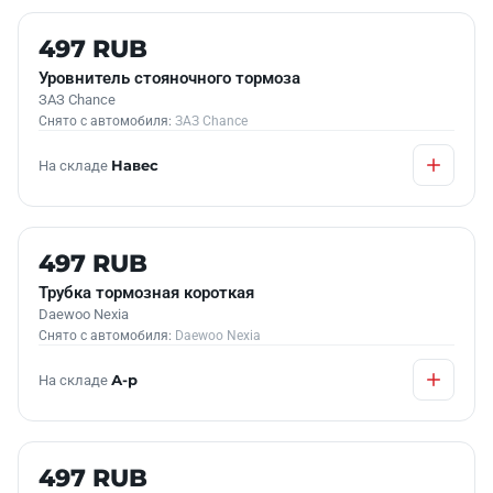
Б/У В НАЛИЧИИ
497 RUB
Уровнитель стояночного тормоза
ЗАЗ Chance
Снято с автомобиля:
ЗАЗ Chance
На складе
Навес
Б/У В НАЛИЧИИ
497 RUB
Трубка тормозная короткая
Daewoo Nexia
Снято с автомобиля:
Daewoo Nexia
На складе
А-р
Б/У В НАЛИЧИИ
497 RUB