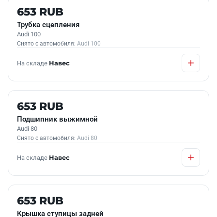
Б/У В НАЛИЧИИ
653 RUB
Трубка сцепления
Audi 100
Снято с автомобиля:
Audi 100
На складе
Навес
Б/У В НАЛИЧИИ
653 RUB
Подшипник выжимной
Audi 80
Снято с автомобиля:
Audi 80
На складе
Навес
Б/У В НАЛИЧИИ
653 RUB
Крышка ступицы задней