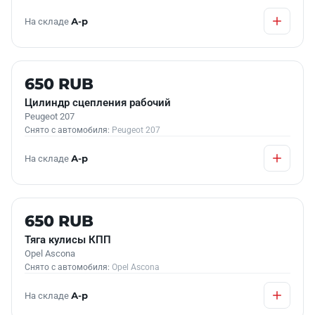
На складе
А-р
Б/У В НАЛИЧИИ
650 RUB
Цилиндр сцепления рабочий
Peugeot 207
Снято с автомобиля:
Peugeot 207
На складе
А-р
Б/У В НАЛИЧИИ
650 RUB
Тяга кулисы КПП
Opel Ascona
Снято с автомобиля:
Opel Ascona
На складе
А-р