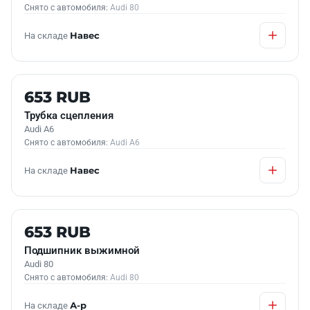
Снято с автомобиля:
Audi 80
На складе
Навес
Б/У В НАЛИЧИИ
653 RUB
Трубка сцепления
Audi A6
Снято с автомобиля:
Audi A6
На складе
Навес
Б/У В НАЛИЧИИ
653 RUB
Подшипник выжимной
Audi 80
Снято с автомобиля:
Audi 80
На складе
А-р