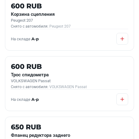
Б/У В НАЛИЧИИ
600 RUB
Корзина сцепления
Peugeot 207
Снято с автомобиля:
Peugeot 207
На складе
А-р
Б/У В НАЛИЧИИ
600 RUB
Трос спидометра
VOLKSWAGEN Passat
Снято с автомобиля:
VOLKSWAGEN Passat
На складе
А-р
Б/У В НАЛИЧИИ
650 RUB
Фланец редуктора заднего