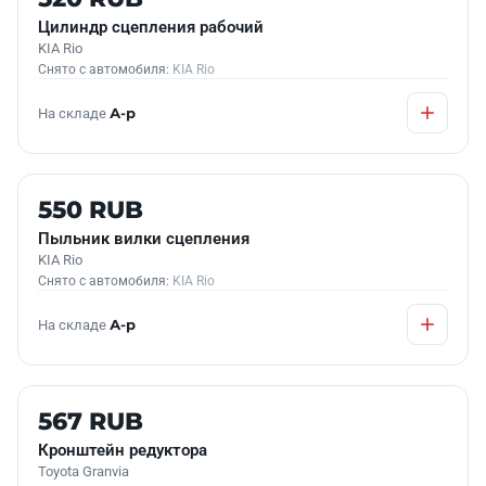
Цилиндр сцепления рабочий
KIA Rio
Снято с автомобиля:
KIA Rio
На складе
А-р
Б/У В НАЛИЧИИ
550 RUB
Пыльник вилки сцепления
KIA Rio
Снято с автомобиля:
KIA Rio
На складе
А-р
Б/У В НАЛИЧИИ
567 RUB
Кронштейн редуктора
Toyota Granvia