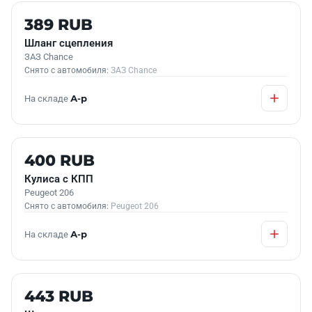
Б/У В НАЛИЧИИ
389 RUB
Шланг сцепления
ЗАЗ Chance
Снято с автомобиля:
ЗАЗ Chance
На складе
А-р
Б/У В НАЛИЧИИ
400 RUB
Кулиса с КПП
Peugeot 206
Снято с автомобиля:
Peugeot 206
На складе
А-р
Б/У В НАЛИЧИИ
443 RUB