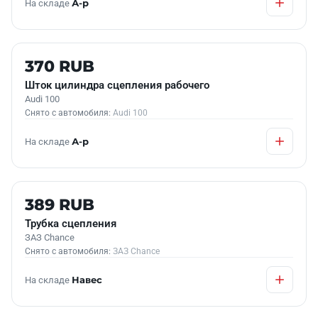
На складе
А-р
Б/У В НАЛИЧИИ
370 RUB
Шток цилиндра сцепления рабочего
Audi 100
Снято с автомобиля:
Audi 100
На складе
А-р
Б/У В НАЛИЧИИ
389 RUB
Трубка сцепления
ЗАЗ Chance
Снято с автомобиля:
ЗАЗ Chance
На складе
Навес