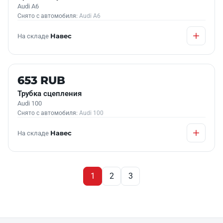
Audi A6
Снято с автомобиля:
Audi A6
На складе
Навес
Б/У В НАЛИЧИИ
653 RUB
Трубка сцепления
Audi 100
Снято с автомобиля:
Audi 100
На складе
Навес
1
2
3