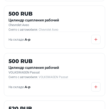
Б/У В НАЛИЧИИ
500 RUB
Цилиндр сцепления рабочий
Chevrolet Aveo
Снято с автомобиля:
Chevrolet Aveo
На складе
А-р
Б/У В НАЛИЧИИ
500 RUB
Цилиндр сцепления рабочий
VOLKSWAGEN Passat
Снято с автомобиля:
VOLKSWAGEN Passat
На складе
А-р
Б/У В НАЛИЧИИ
520 RUB