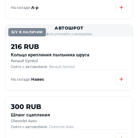
На складе
А-р
АВТОШРОТ
Б/У В НАЛИЧИИ
фото уточняйте у менеджера
216 RUB
Кольцо крепления пыльника шруса
Renault Symbol
Снято с автомобиля:
Renault Symbol
На складе
Навес
Б/У В НАЛИЧИИ
300 RUB
Шланг сцепления
Chevrolet Aveo
Снято с автомобиля:
Chevrolet Aveo