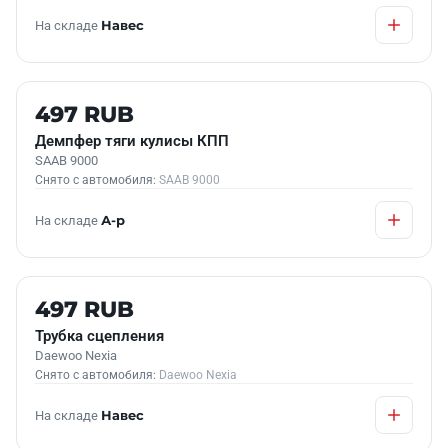
На складе
Навес
Б/У В НАЛИЧИИ
497 RUB
Демпфер тяги кулисы КПП
SAAB 9000
Снято с автомобиля:
SAAB 9000
На складе
А-р
Б/У В НАЛИЧИИ
497 RUB
Трубка сцепления
Daewoo Nexia
Снято с автомобиля:
Daewoo Nexia
На складе
Навес