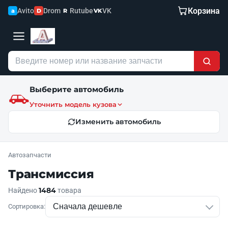
Корзина
Avito
Drom
Rutube
VK
a
D
R
VK
Выберите автомобиль
Уточнить модель кузова
Изменить автомобиль
Автозапчасти
Трансмиссия
1484
Найдено
товара
Сортировка: