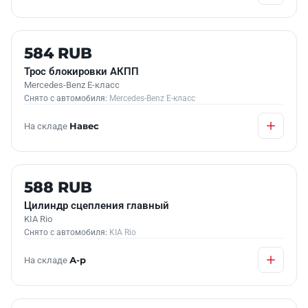
Б/У В НАЛИЧИИ
584 RUB
Трос блокировки АКПП
Mercedes-Benz E-класс
Снято с автомобиля:
Mercedes-Benz E-класс
На складе
Навес
Б/У В НАЛИЧИИ
588 RUB
Цилиндр сцепления главный
KIA Rio
Снято с автомобиля:
KIA Rio
На складе
А-р