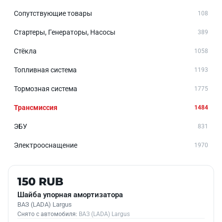
Сопутствующие товары
108
Стартеры, Генераторы, Насосы
389
Стёкла
1058
Топливная система
1193
Тормозная система
1775
Трансмиссия
1484
ЭБУ
831
Электрооснащение
1970
Б/У В НАЛИЧИИ
150 RUB
Шайба упорная амортизатора
ВАЗ (LADA) Largus
Снято с автомобиля:
ВАЗ (LADA) Largus