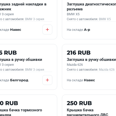
лушка задней накладки в
Заглушка диагностическо
ажник
разъема
 3 серия
BMW X5
о с автомобиля:
BMW 3 серия
Снято с автомобиля:
BMW X5
складе
Навес
На складе
А-р
 В НАЛИЧИИ
Б/У В НАЛИЧИИ
6 RUB
216 RUB
лушка в ручку обшивки
Заглушка в ручку обшивки
 3 серия
Mazda 626
о с автомобиля:
BMW 3 серия
Снято с автомобиля:
Mazda 626
складе
Белгород
На складе
Навес
 В НАЛИЧИИ
Б/У В НАЛИЧИИ
50 RUB
250 RUB
шка бачка тормозного
Крышка бачка
индра
расширительного ДВС