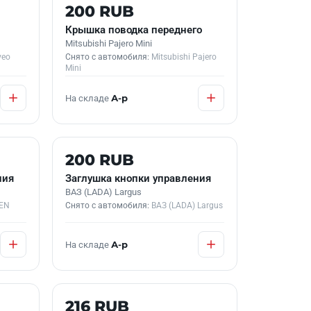
Б/У В НАЛИЧИИ
200 RUB
Крышка поводка переднего
Mitsubishi Pajero Mini
veo
Снято с автомобиля:
Mitsubishi Pajero
Mini
На складе
А-р
Б/У В НАЛИЧИИ
200 RUB
ния
Заглушка кнопки управления
ВАЗ (LADA) Largus
EN
Снято с автомобиля:
ВАЗ (LADA) Largus
На складе
А-р
Б/У В НАЛИЧИИ
216 RUB