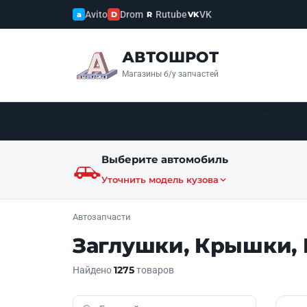
Avito
Drom
Rutube
VK
a
D
R
VK
АВТОШРОТ
Магазины б/у запчастей
Автомобили на
Автозапчасти
разбор
Выберите автомобиль
Уточнить модель кузова
Автозапчасти
Заглушки, Крышки,
1275
Найдено
товаров