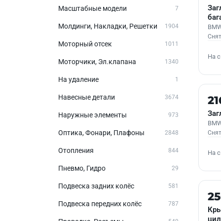
Заг
Масштабные модели
7
баг
Молдинги, Накладки, Решетки
1904
BMW
Снят
Моторный отсек
1011
На 
Моторчики, Эл.клапана
1340
На удаление
1
Б/У
Навесные детали
3674
21
Заг
Наружные элементы
973
BMW
Оптика, Фонари, Плафоны
2848
Снят
Отопления
844
На 
Пневмо, Гидро
29
Подвеска задних колёс
581
Б/У
2
Подвеска передних колёс
787
Кры
цил