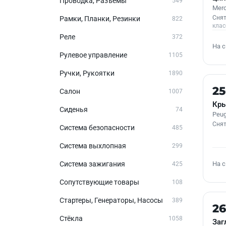
Проводка, Разъемы
549
Merc
Снят
Рамки, Планки, Резинки
822
клас
Реле
372
На 
Рулевое управление
1105
Ручки, Рукоятки
1890
Б/У
2
Салон
1007
Кры
Сиденья
74
Peug
Снят
Система безопасности
485
Система выхлопная
299
На 
Система зажигания
425
Сопутствующие товары
108
Стартеры, Генераторы, Насосы
389
Б/У
2
Стёкла
1058
Заг