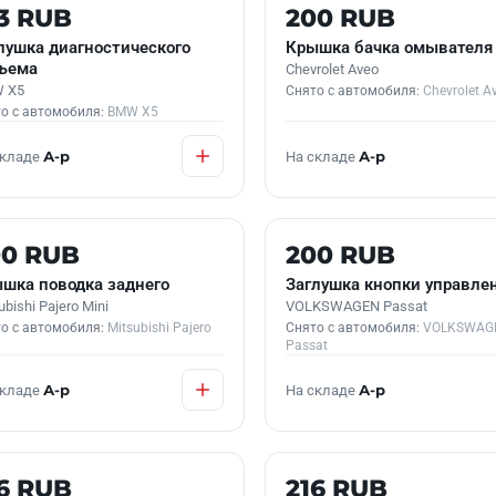
 В НАЛИЧИИ
Б/У В НАЛИЧИИ
3 RUB
200 RUB
лушка диагностического
Крышка бачка омывателя
ъема
Chevrolet Aveo
 X5
Снято с автомобиля:
Chevrolet A
о с автомобиля:
BMW X5
складе
А-р
На складе
А-р
 В НАЛИЧИИ
Б/У В НАЛИЧИИ
00 RUB
200 RUB
шка поводка заднего
Заглушка кнопки управле
ubishi Pajero Mini
VOLKSWAGEN Passat
о с автомобиля:
Mitsubishi Pajero
Снято с автомобиля:
VOLKSWAG
Passat
складе
А-р
На складе
А-р
 В НАЛИЧИИ
Б/У В НАЛИЧИИ
6 RUB
216 RUB