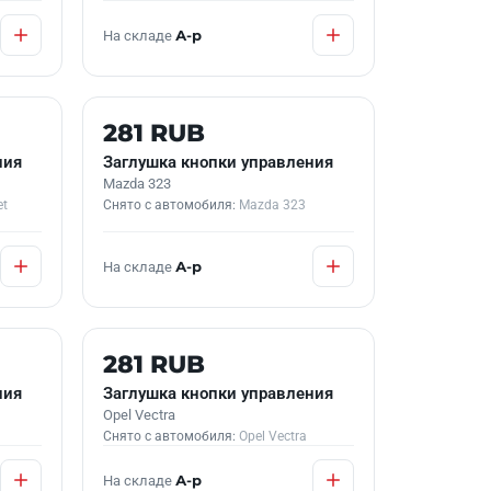
На складе
А-р
Б/У В НАЛИЧИИ
281 RUB
ния
Заглушка кнопки управления
Mazda 323
et
Снято с автомобиля:
Mazda 323
На складе
А-р
Б/У В НАЛИЧИИ
281 RUB
ния
Заглушка кнопки управления
Opel Vectra
Снято с автомобиля:
Opel Vectra
На складе
А-р