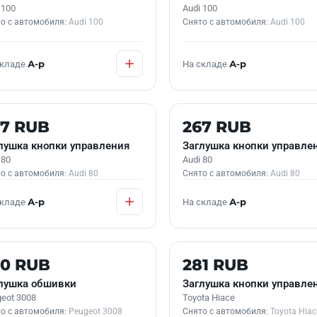
 100
Audi 100
о с автомобиля:
Audi 100
Снято с автомобиля:
Audi 100
складе
А-р
На складе
А-р
 В НАЛИЧИИ
Б/У В НАЛИЧИИ
67 RUB
267 RUB
лушка кнопки управления
Заглушка кнопки управле
 80
Audi 80
о с автомобиля:
Audi 80
Снято с автомобиля:
Audi 80
складе
А-р
На складе
А-р
 В НАЛИЧИИ
Б/У В НАЛИЧИИ
70 RUB
281 RUB
лушка обшивки
Заглушка кнопки управле
eot 3008
Toyota Hiace
о с автомобиля:
Peugeot 3008
Снято с автомобиля:
Toyota Hiac