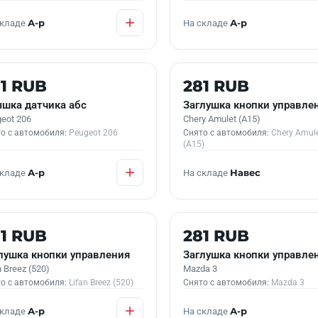
складе
А-р
На складе
А-р
 В НАЛИЧИИ
Б/У В НАЛИЧИИ
1 RUB
281 RUB
шка датчика абс
Заглушка кнопки управле
eot 206
Chery Amulet (A15)
о с автомобиля:
Peugeot 206
Снято с автомобиля:
Chery Amul
(A15)
складе
А-р
На складе
Навес
 В НАЛИЧИИ
Б/У В НАЛИЧИИ
1 RUB
281 RUB
лушка кнопки управления
Заглушка кнопки управле
n Breez (520)
Mazda 3
о с автомобиля:
Lifan Breez (520)
Снято с автомобиля:
Mazda 3
складе
А-р
На складе
А-р