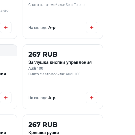
Снято с автомобиля:
Seat Toledo
ajero
На складе
А-р
Б/У В НАЛИЧИИ
267 RUB
Заглушка кнопки управления
Audi 100
ния
Снято с автомобиля:
Audi 100
На складе
А-р
Б/У В НАЛИЧИИ
267 RUB
ния
Крышка ручки