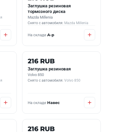
Заглушка резиновая
тормозного диска
Mazda Millenia
ия
Снято с автомобиля:
Mazda Millenia
На складе
А-р
Б/У В НАЛИЧИИ
216 RUB
Заглушка резиновая
Volvo 850
ия
Снято с автомобиля:
Volvo 850
На складе
Навес
Б/У В НАЛИЧИИ
216 RUB