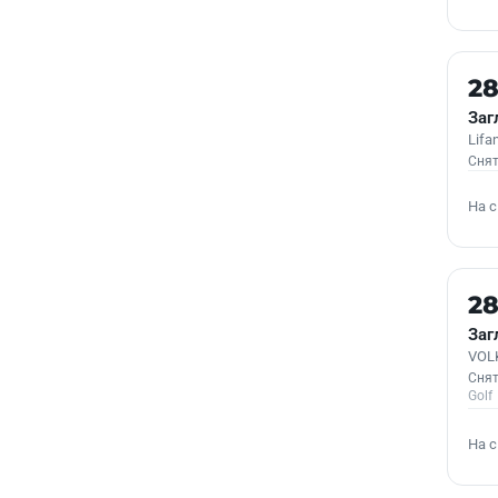
Б/У
28
Заг
Lifa
Снят
На 
Б/У
28
Заг
VOL
Снят
Golf
На 