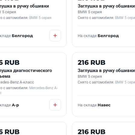
лушка в ручку обшивки
Заглушка в ручку обшивки
 5 серия
BMW 5 серия
о с автомобиля:
BMW 5 серия
Снято с автомобиля:
BMW 5 сер
складе
Белгород
На складе
Белгород
 В НАЛИЧИИ
Б/У В НАЛИЧИИ
6 RUB
216 RUB
лушка диагностического
Заглушка в ручку обшивки
ъема
BMW 5 серия
edes-Benz A-класс
Снято с автомобиля:
BMW 5 сер
о с автомобиля:
Mercedes-Benz A-
с
складе
А-р
На складе
Навес
 В НАЛИЧИИ
Б/У В НАЛИЧИИ
6 RUB
216 RUB