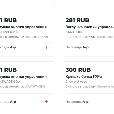
 В НАЛИЧИИ
Б/У В НАЛИЧИИ
1 RUB
281 RUB
лушка кнопки управления
Заглушка кнопки управле
n Breez (520)
SAAB 9000
о с автомобиля:
Lifan Breez (520)
Снято с автомобиля:
SAAB 9000
складе
А-р
На складе
А-р
 В НАЛИЧИИ
Б/У В НАЛИЧИИ
1 RUB
300 RUB
лушка кнопки управления
Крышка бачка ГУРа
KSWAGEN Golf
Chevrolet Aveo
о с автомобиля:
VOLKSWAGEN
Снято с автомобиля:
Chevrolet A
складе
А-р
На складе
А-р