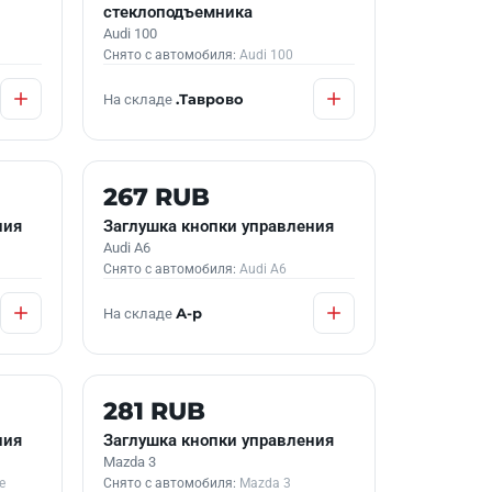
стеклоподъемника
Audi 100
Снято с автомобиля:
Audi 100
На складе
.Таврово
Б/У В НАЛИЧИИ
267 RUB
ния
Заглушка кнопки управления
Audi A6
Снято с автомобиля:
Audi A6
На складе
А-р
Б/У В НАЛИЧИИ
281 RUB
ния
Заглушка кнопки управления
Mazda 3
e
Снято с автомобиля:
Mazda 3