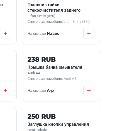
го
Пыльник гайки
стекоочистителя заднего
Lifan Smily (320)
Снято с автомобиля:
Lifan Smily (320)
На складе
Навес
Б/У В НАЛИЧИИ
238 RUB
Крышка бачка омывателя
Audi A4
Снято с автомобиля:
Audi A4
На складе
А-р
Б/У В НАЛИЧИИ
250 RUB
Заглушка кнопки управления
Seat Toledo