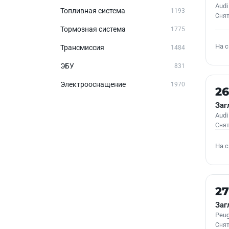
Audi
Топливная система
1193
Снят
Тормозная система
1775
На 
Трансмиссия
1484
ЭБУ
831
Электрооснащение
1970
Б/У
2
Заг
Audi
Снят
На 
Б/У
2
Заг
Peug
Снят