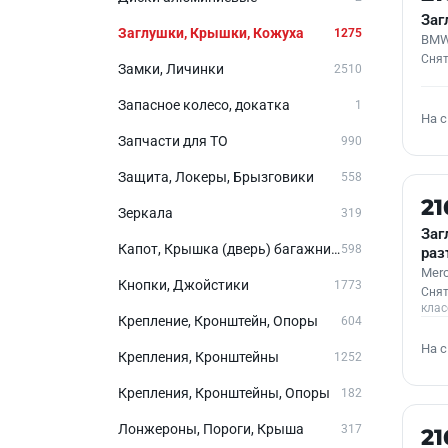
Заг
Заглушки, Крышки, Кожуха
1275
BMW
Снят
Замки, Личинки
2510
Запасное колесо, докатка
1
На 
Запчасти для ТО
990
Защита, Локеры, Брызговики
558
Б/У
21
Зеркала
319
Заг
Капот, Крышка (дверь) багажника
598
раз
Merc
Кнопки, Джойстики
1773
Снят
клас
Крепление, Кронштейн, Опоры
604
На 
Крепления, Кронштейны
1252
Крепления, Кронштейны, Опоры
182
Лонжероны, Пороги, Крыша
Б/У
317
21