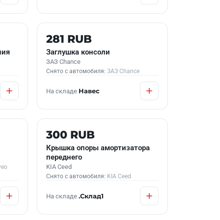
Б/У В НАЛИЧИИ
281 RUB
ния
Заглушка консоли
ЗАЗ Chance
Снято с автомобиля:
ЗАЗ Chance
На складе
Навес
Б/У В НАЛИЧИИ
300 RUB
Крышка опоры амортизатора
переднего
KIA Ceed
veo
Снято с автомобиля:
KIA Ceed
На складе
.Склад1