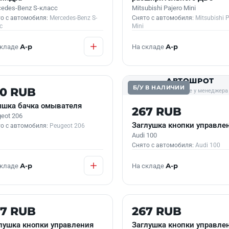
edes-Benz S-класс
Mitsubishi Pajero Mini
о с автомобиля:
Mercedes-Benz S-
Снято с автомобиля:
Mitsubishi P
с
Mini
складе
А-р
На складе
А-р
АВТОШРОТ
 В НАЛИЧИИ
Б/У В НАЛИЧИИ
50 RUB
фото уточняйте у менеджера
шка бачка омывателя
267 RUB
eot 206
Заглушка кнопки управле
о с автомобиля:
Peugeot 206
Audi 100
Снято с автомобиля:
Audi 100
складе
А-р
На складе
А-р
 В НАЛИЧИИ
Б/У В НАЛИЧИИ
67 RUB
267 RUB
лушка кнопки управления
Заглушка кнопки управле