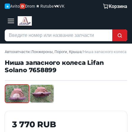
Корзина
Avito
Drom
Rutube
VK
a
D
R
VK
Автозапчасти
/
Лонжероны, Пороги, Крыша
/
Ниша запасного колеса
Ниша запасного колеса Lifan
Solano 7658899
Наведите для увеличения
Б/У В НАЛИЧИИ
3 770 RUB