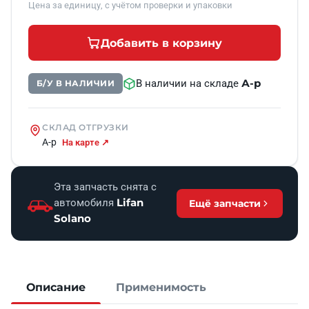
Цена за единицу, с учётом проверки и упаковки
Добавить в корзину
А-р
В наличии на складе
Б/У В НАЛИЧИИ
СКЛАД ОТГРУЗКИ
А-р
На карте ↗
Эта запчасть снята с
Lifan
автомобиля
Ещё запчасти
Solano
Описание
Применимость