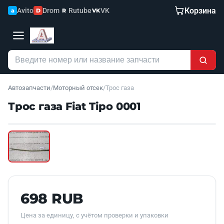
Корзина
Avito
Drom
Rutube
VK
a
D
R
VK
Автозапчасти
/
Моторный отсек
/
Трос газа
Трос газа Fiat Tipo 0001
Наведите для увеличения
Б/У В НАЛИЧИИ
698 RUB
Цена за единицу, с учётом проверки и упаковки