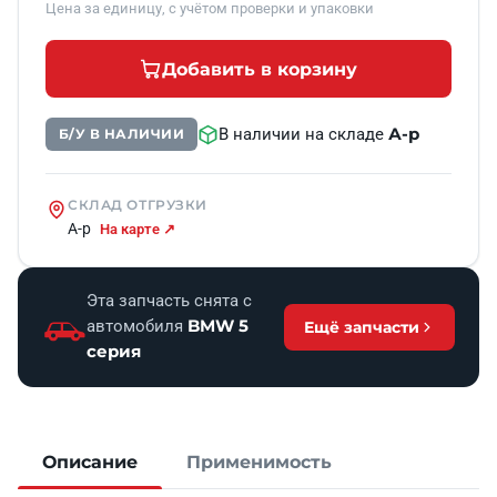
Цена за единицу, с учётом проверки и упаковки
Добавить в корзину
А-р
В наличии на складе
Б/У В НАЛИЧИИ
СКЛАД ОТГРУЗКИ
А-р
На карте ↗
Эта запчасть снята с
BMW 5
автомобиля
Ещё запчасти
серия
Описание
Применимость