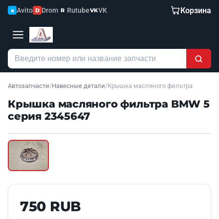
Корзина
Avito
Drom
Rutube
VK
a
D
R
VK
Автозапчасти
/
Навесные детали
/
Крышка масляного фильтра
Крышка масляного фильтра BMW 5
серия 2345647
Наведите для увеличения
Б/У В НАЛИЧИИ
750 RUB