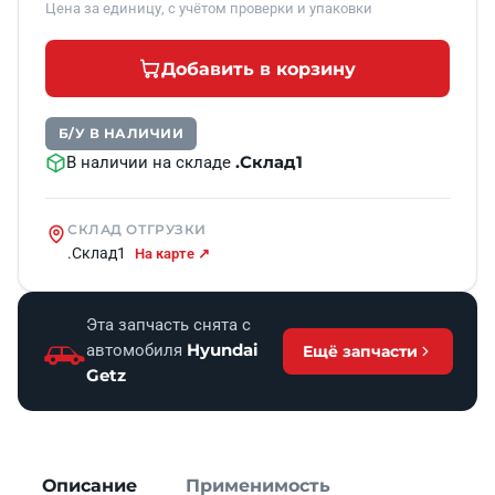
Цена за единицу, с учётом проверки и упаковки
Добавить в корзину
Б/У В НАЛИЧИИ
.Склад1
В наличии на складе
СКЛАД ОТГРУЗКИ
.Склад1
На карте ↗
Эта запчасть снята с
Hyundai
автомобиля
Ещё запчасти
Getz
Описание
Применимость