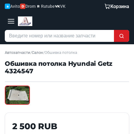
Корзина
Avito
Drom
Rutube
VK
a
D
R
VK
Автозапчасти
/
Салон
/
Обшивка потолка
Обшивка потолка Hyundai Getz
4324547
Наведите для увеличения
Б/У В НАЛИЧИИ
2 500 RUB