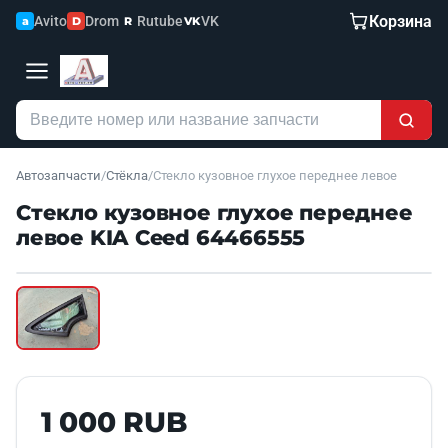
Корзина
Avito
Drom
Rutube
VK
a
D
R
VK
Автозапчасти
/
Стёкла
/
Стекло кузовное глухое переднее левое
Стекло кузовное глухое переднее
левое KIA Ceed 64466555
Наведите для увеличения
Б/У В НАЛИЧИИ
1 000 RUB