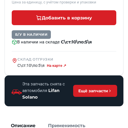
Цена за единицу, с учётом проверки и упаковки
Добавить в корзину
Б/У В НАЛИЧИИ
С\ст:10\по:5\я
В наличии на складе
СКЛАД ОТГРУЗКИ
С\ст:10\по:5\я
На карте ↗
Эта запчасть снята с
Lifan
автомобиля
Ещё запчасти
Solano
Описание
Применимость