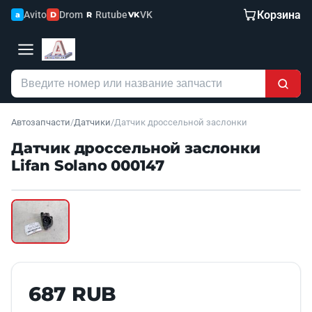
Корзина
Avito
Drom
Rutube
VK
a
D
R
VK
Автозапчасти
/
Датчики
/
Датчик дроссельной заслонки
Датчик дроссельной заслонки
Lifan Solano 000147
Наведите для увеличения
Б/У В НАЛИЧИИ
687 RUB