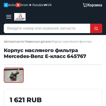
Корзина
Avito
Drom
Rutube
VK
a
D
R
VK
Автозапчасти
/
Навесные детали
/
Корпус масляного фильтра
Корпус масляного фильтра
Mercedes-Benz E-класс 645767
Наведите для увеличения
Б/У В НАЛИЧИИ
1 621 RUB