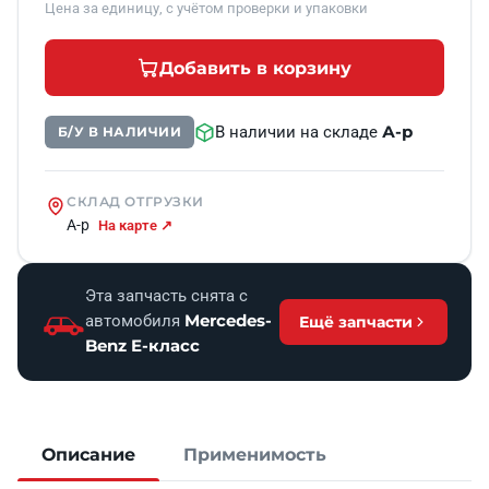
Цена за единицу, с учётом проверки и упаковки
Добавить в корзину
А-р
В наличии на складе
Б/У В НАЛИЧИИ
СКЛАД ОТГРУЗКИ
А-р
На карте ↗
Эта запчасть снята с
Mercedes-
автомобиля
Ещё запчасти
Benz E-класс
Описание
Применимость