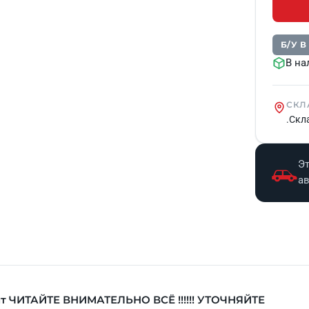
Б/У 
В на
СКЛ
.Скл
Эт
а
т ЧИТАЙТЕ ВНИМАТЕЛЬНО ВСЁ !!!!!! УТОЧНЯЙТЕ