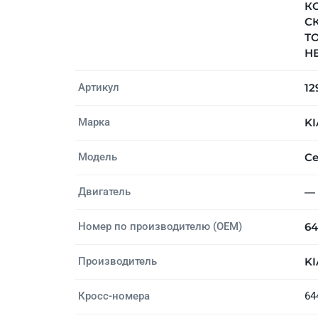
КО
СК
Т
НЕ
Артикул
12
Марка
KI
Модель
C
Двигатель
—
Номер по производителю (OEM)
64
Производитель
KI
Кросс-номера
64