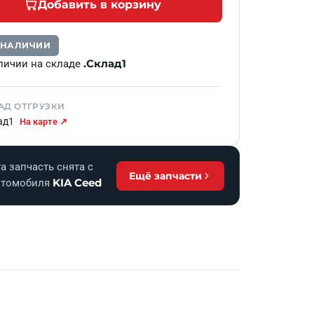
Добавить в корзину
В НАЛИЧИИ
.Склад1
личии на складе
АД ОТГРУЗКИ
ад1
На карте ↗
а запчасть снята с
Ещё запчасти
KIA Ceed
втомобиля